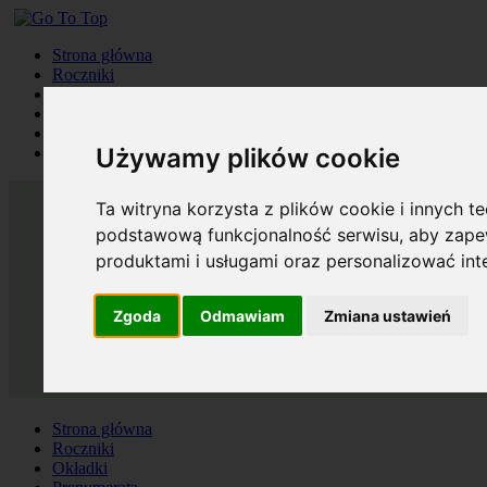
Strona główna
Roczniki
Okładki
Prenumerata
Kontakt
Używamy plików cookie
Szukaj
Ta witryna korzysta z plików cookie i innych t
podstawową funkcjonalność serwisu
,
aby zapew
produktami i usługami oraz personalizować in
Zgoda
Odmawiam
Zmiana ustawień
Strona główna
Roczniki
Okładki