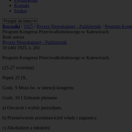
Prenumerata
Kontakt
Szukaj
Roczniki
/
1925
/
Rycerz Niepokalanej - Październik
/
Program Kongr
Program Kongresu Przeciwalkoholowego w Katowicach
Brak autora
Rycerz Niepokalanej - Październik
10 (46) 1925, s. 261
Program Kongresu Przeciwalkoholowego w Katowicach.
(25-27 września)
Piątek 25 IX.
Godz. 9 Msza św. w intencji kongresu
Godz. 10 I Zebranie plenarne
a) Otwarcie i wybór prezydjum.
b) Przemówienie przedstawicieli władz i zagranicy.
c) Alkoholizm a młodzież