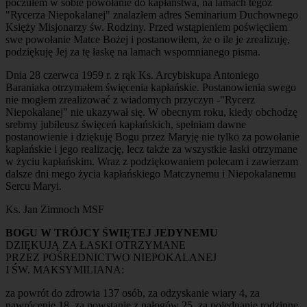
poczułem w sobie powołanie do kapłaństwa, na lamach tegoż
"Rycerza Niepokalanej" znalazłem adres Seminarium Duchownego
Księży Misjonarzy św. Rodziny. Przed wstąpieniem poświęciłem
swe powołanie Matce Bożej i postanowiłem, że o ile je zrealizuję,
podziękuję Jej za tę łaskę na lamach wspomnianego pisma.
Dnia 28 czerwca 1959 r. z rąk Ks. Arcybiskupa Antoniego
Baraniaka otrzymałem święcenia kapłańskie. Postanowienia swego
nie mogłem zrealizować z wiadomych przyczyn -"Rycerz
Niepokalanej" nie ukazywał się. W obecnym roku, kiedy obchodzę
srebrny jubileusz święceń kapłańskich, spełniam dawne
postanowienie i dziękuję Bogu przez Maryję nie tylko za powołanie
kapłańskie i jego realizację, lecz także za wszystkie łaski otrzymane
w życiu kapłańskim. Wraz z podziękowaniem polecam i zawierzam
dalsze dni mego życia kapłańskiego Matczynemu i Niepokalanemu
Sercu Maryi.
Ks. Jan Zimnoch MSF
BOGU W TRÓJCY ŚWIĘTEJ JEDYNEMU
DZIĘKUJĄ ZA ŁASKI OTRZYMANE
PRZEZ POŚREDNICTWO NIEPOKALANEJ
I ŚW. MAKSYMILIANA:
za powrót do zdrowia 137 osób, za odzyskanie wiary 4, za
nawrócenie 18, za powstanie z nałogów 25, za pojednanie rodzinne