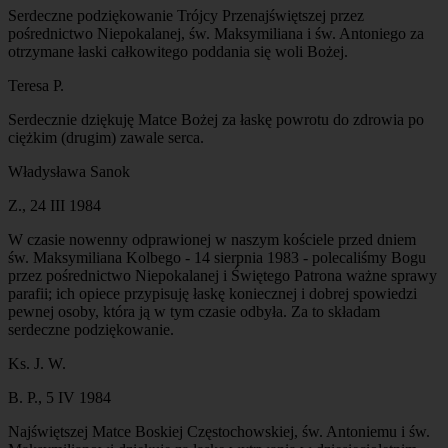
Serdeczne podziękowanie Trójcy Przenajświętszej przez
pośrednictwo Niepokalanej, św. Maksymiliana i św. Antoniego za
otrzymane łaski całkowitego poddania się woli Bożej.
Teresa P.
Serdecznie dziękuję Matce Bożej za łaskę powrotu do zdrowia po
ciężkim (drugim) zawale serca.
Władysława Sanok
Z., 24 III 1984
W czasie nowenny odprawionej w naszym kościele przed dniem
św. Maksymiliana Kolbego - 14 sierpnia 1983 - polecaliśmy Bogu
przez pośrednictwo Niepokalanej i Świętego Patrona ważne sprawy
parafii; ich opiece przypisuję łaskę koniecznej i dobrej spowiedzi
pewnej osoby, która ją w tym czasie odbyła. Za to składam
serdeczne podziękowanie.
Ks. J. W.
B. P., 5 IV 1984
Najświętszej Matce Boskiej Częstochowskiej, św. Antoniemu i św.