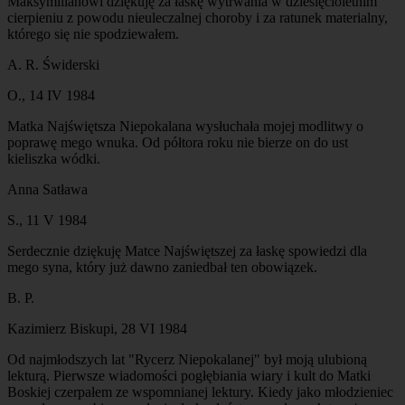
Maksymilianowi dziękuję za łaskę wytrwania w dziesięcioletnim
cierpieniu z powodu nieuleczalnej choroby i za ratunek materialny,
którego się nie spodziewałem.
A. R. Świderski
O., 14 IV 1984
Matka Najświętsza Niepokalana wysłuchała mojej modlitwy o
poprawę mego wnuka. Od półtora roku nie bierze on do ust
kieliszka wódki.
Anna Satława
S., 11 V 1984
Serdecznie dziękuję Matce Najświętszej za łaskę spowiedzi dla
mego syna, który już dawno zaniedbał ten obowiązek.
B. P.
Kazimierz Biskupi, 28 VI 1984
Od najmłodszych lat "Rycerz Niepokalanej" był moją ulubioną
lekturą. Pierwsze wiadomości pogłębiania wiary i kult do Matki
Boskiej czerpałem ze wspomnianej lektury. Kiedy jako młodzieniec