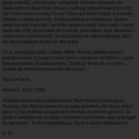
gorąco modlić, odmawiając codziennie różaniec i koronkę do
Najświętszych Ran Pana Jezusa i zwilżając kilkakrotnie przez trzy
dni chore miejsce wodą z Groty Objawień Matki Bożej w Lourdes.
Miałam w domu tę wodę. Zauważyłam natychmiastowy skutek:
ranka zaczęła zasychać i po kilku dniach została tylko łuska i suchy
naskórek. Gdy pojechałam do kontroli, pani doktor była zdumiona i
zaskoczona wyleczeniem. Na jej pytanie nie odpowiadałam, gdyż
ten dar pragnęłam zachować dla siebie.
Za tę szczególną łaskę i opiekę Matki Boskiej składam gorące
podziękowanie. Czynię to także przez codzienne modlitwy i częste
przystępowanie do sakramentów. Dziękuję Bogu za wszystko.
Stałam się zrównoważona i łatwiej mi żyć.
Maria Nowak
Wrocław, 10 IV 1984
Składam serdecznie podziękowanie Matce Bożej Nieustającej
Pomocy i św. Maksymilianowi za łaskę spowiedzi dla męża, który
przez 13 lat zwlekał, ociągał się twierdząc, że jest bez grzechu. Ja
gorąco modliłam się za niego i zostałam wysłuchana: mąż przystąpił
do spowiedzi. To był najpiękniejszy dzień w moim małżeństwie.
S. O.