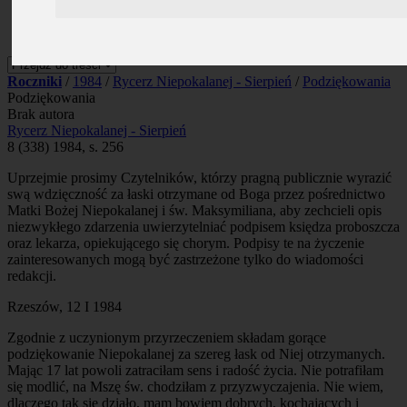
Prenumerata
Kontakt
Szukaj
Roczniki
/
1984
/
Rycerz Niepokalanej - Sierpień
/
Podziękowania
Podziękowania
Brak autora
Rycerz Niepokalanej - Sierpień
8 (338) 1984, s. 256
Uprzejmie prosimy Czytelników, którzy pragną publicznie wyrazić
swą wdzięczność za łaski otrzymane od Boga przez pośrednictwo
Matki Bożej Niepokalanej i św. Maksymiliana, aby zechcieli opis
niezwykłego zdarzenia uwierzytelniać podpisem księdza proboszcza
oraz lekarza, opiekującego się chorym. Podpisy te na życzenie
zainteresowanych mogą być zastrzeżone tylko do wiadomości
redakcji.
Rzeszów, 12 I 1984
Zgodnie z uczynionym przyrzeczeniem składam gorące
podziękowanie Niepokalanej za szereg łask od Niej otrzymanych.
Mając 17 lat powoli zatraciłam sens i radość życia. Nie potrafiłam
się modlić, na Mszę św. chodziłam z przyzwyczajenia. Nie wiem,
dlaczego tak się działo, mam bowiem dobrych, kochających i