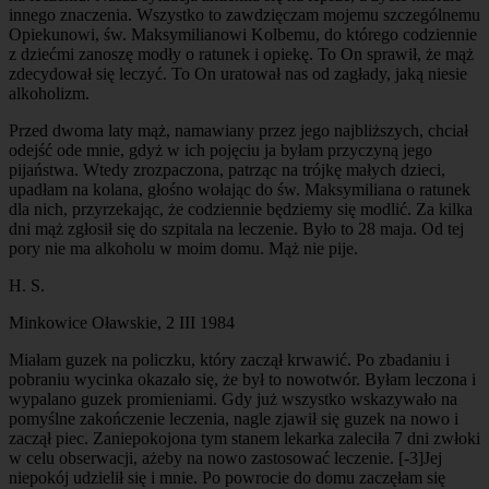
innego znaczenia. Wszystko to zawdzięczam mojemu szczególnemu
Opiekunowi, św. Maksymilianowi Kolbemu, do którego codziennie
z dziećmi zanoszę modły o ratunek i opiekę. To On sprawił, że mąż
zdecydował się leczyć. To On uratował nas od zagłady, jaką niesie
alkoholizm.
Przed dwoma laty mąż, namawiany przez jego najbliższych, chciał
odejść ode mnie, gdyż w ich pojęciu ja byłam przyczyną jego
pijaństwa. Wtedy zrozpaczona, patrząc na trójkę małych dzieci,
upadłam na kolana, głośno wołając do św. Maksymiliana o ratunek
dla nich, przyrzekając, że codziennie będziemy się modlić. Za kilka
dni mąż zgłosił się do szpitala na leczenie. Było to 28 maja. Od tej
pory nie ma alkoholu w moim domu. Mąż nie pije.
H. S.
Minkowice Oławskie, 2 III 1984
Miałam guzek na policzku, który zaczął krwawić. Po zbadaniu i
pobraniu wycinka okazało się, że był to nowotwór. Byłam leczona i
wypalano guzek promieniami. Gdy już wszystko wskazywało na
pomyślne zakończenie leczenia, nagle zjawił się guzek na nowo i
zaczął piec. Zaniepokojona tym stanem lekarka zaleciła 7 dni zwłoki
w celu obserwacji, ażeby na nowo zastosować leczenie.
[-3]
Jej
niepokój udzielił się i mnie. Po powrocie do domu zaczęłam się