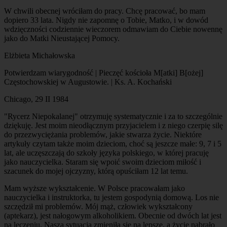
W chwili obecnej wróciłam do pracy. Chcę pracować, bo mam
dopiero 33 lata. Nigdy nie zapomnę o Tobie, Matko, i w dowód
wdzięczności codziennie wieczorem odmawiam do Ciebie nowennę
jako do Matki Nieustającej Pomocy.
Elżbieta Michałowska
Potwierdzam wiarygodność | Pieczęć kościoła M[atki] B[ożej]
Częstochowskiej w Augustowie. | Ks. A. Kochański
Chicago, 29 II 1984
"Rycerz Niepokalanej" otrzymuję systematycznie i za to szczególnie
dziękuję. Jest moim nieodłącznym przyjacielem i z niego czerpię silę
do przezwyciężania problemów, jakie stwarza życie. Niektóre
artykuły czytam także moim dzieciom, choć są jeszcze małe: 9, 7 i 5
lat, ale uczęszczają do szkoły języka polskiego, w której pracuję
jako nauczycielka. Staram się wpoić swoim dzieciom miłość i
szacunek do mojej ojczyzny, którą opuściłam 12 lat temu.
Mam wyższe wykształcenie. W Polsce pracowałam jako
nauczycielka i instruktorka, tu jestem gospodynią domową. Los nie
szczędził mi problemów. Mój mąż, człowiek wykształcony
(aptekarz), jest nałogowym alkoholikiem. Obecnie od dwóch lat jest
na leczeniu. Nasza sytuacja zmieniła się na lepsze, a życie nabrało