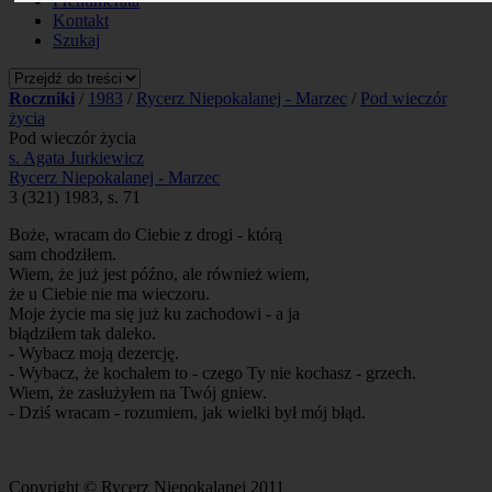
Prenumerata
Kontakt
Szukaj
Roczniki
/
1983
/
Rycerz Niepokalanej - Marzec
/
Pod wieczór
życia
Pod wieczór życia
s. Agata Jurkiewicz
Rycerz Niepokalanej - Marzec
3 (321) 1983, s. 71
Boże, wracam do Ciebie z drogi - którą
sam chodziłem.
Wiem, że już jest późno, ale również wiem,
że u Ciebie nie ma wieczoru.
Moje życie ma się już ku zachodowi - a ja
błądziłem tak daleko.
- Wybacz moją dezercję.
- Wybacz, że kochałem to - czego Ty nie kochasz - grzech.
Wiem, że zasłużyłem na Twój gniew.
- Dziś wracam - rozumiem, jak wielki był mój błąd.
Copyright © Rycerz Niepokalanej 2011