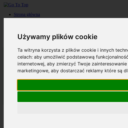
Strona główna
Roczniki
Okładki
Prenumerata
Używamy plików cookie
Kontakt
Szukaj
Ta witryna korzysta z plików cookie i innych tech
celach:
aby umożliwić podstawową funkcjonalność
internetowej
,
aby zmierzyć Twoje zainteresowanie 
marketingowe
,
aby dostarczać reklamy które są d
Strona główna
Roczniki
Okładki