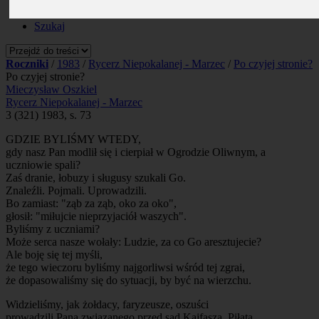
Prenumerata
Kontakt
Szukaj
Roczniki
/
1983
/
Rycerz Niepokalanej - Marzec
/
Po czyjej stronie?
Po czyjej stronie?
Mieczysław Oszkiel
Rycerz Niepokalanej - Marzec
3 (321) 1983, s. 73
GDZIE BYLIŚMY WTEDY,
gdy nasz Pan modlił się i cierpiał w Ogrodzie Oliwnym, a
uczniowie spali?
Zaś dranie, łobuzy i sługusy szukali Go.
Znaleźli. Pojmali. Uprowadzili.
Bo zamiast: "ząb za ząb, oko za oko",
głosił: "miłujcie nieprzyjaciół waszych".
Byliśmy z uczniami?
Może serca nasze wołały: Ludzie, za co Go aresztujecie?
Ale boję się tej myśli,
że tego wieczoru byliśmy najgorliwsi wśród tej zgrai,
że dopasowaliśmy się do sytuacji, by być na wierzchu.
Widzieliśmy, jak żołdacy, faryzeusze, oszuści
prowadzili Pana związanego przed sąd Kajfasza, Piłata,