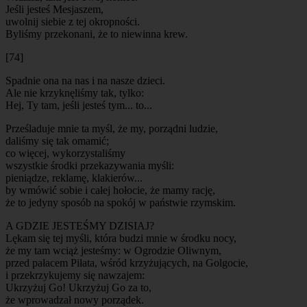
Jeśli jesteś Mesjaszem,
uwolnij siebie z tej okropności.
Byliśmy przekonani, że to niewinna krew.
[74]
Spadnie ona na nas i na nasze dzieci.
Ale nie krzyknęliśmy tak, tylko:
Hej, Ty tam, jeśli jesteś tym... to...
Prześladuje mnie ta myśl, że my, porządni ludzie,
daliśmy się tak omamić;
co więcej, wykorzystaliśmy
wszystkie środki przekazywania myśli:
pieniądze, reklamę, klakierów...
by wmówić sobie i całej hołocie, że mamy rację,
że to jedyny sposób na spokój w państwie rzymskim.
A GDZIE JESTEŚMY DZISIAJ?
Lękam się tej myśli, która budzi mnie w środku nocy,
że my tam wciąż jesteśmy: w Ogrodzie Oliwnym,
przed pałacem Piłata, wśród krzyżujących, na Golgocie,
i przekrzykujemy się nawzajem:
Ukrzyżuj Go! Ukrzyżuj Go za to,
że wprowadzał nowy porządek.