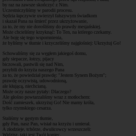
by raz na zawsze skończyć z Nim.
Uczestniczyliśmy w parodii procesu.
Sędzia łapczywie uwierzył fałszywym świadkom
i skazał Pana na śmierć przez ukrzyżowanie,
za to, że my nie dorośliśmy do prawdy mesjańskiej.
Może chcieliśmy krzyknąć: To Ten, na którego czekamy.
Ale boję się tego wspomnienia,
że byliśmy w tłumie i krzyczeliśmy najgłośniej: Ukrzyżuj Go!
Schowaliśmy się za węgłem jakiegoś domu,
gdy siepacze, łotrzy, pijacy
biczowali, pastwili się nad Nim,
przybili do krzyża naszego Pana
za to, że powiedział prawdę: "Jestem Synem Bożym";
prawdę oczywistą, udowodnioną,
ale kłującą, niechcianą.
Może oczy nasze pytały: Dlaczego?
Ale głośno powtarzaliśmy wraz z motłochem:
Dość zamieszek, ukrzyżuj Go! Nie mamy króla,
tylko rzymskiego cesarza.
Staliśmy w gęstym tłumie,
gdy Pan, nasz Pan, wisiał na krzyżu i umierał.
A złodzieje, tchórze, dwulicowcy wrzeszczeli:
Widzisz, taki jest Twój koniec.