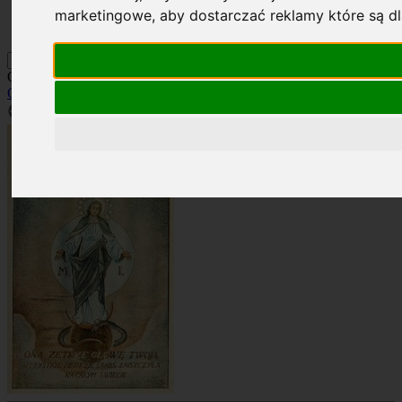
Kontakt
marketingowe
,
aby dostarczać reklamy które są d
Szukaj
Okładka: RN 5/1932
Okładki
»
Rocznik 1932
»
RN 5/1932