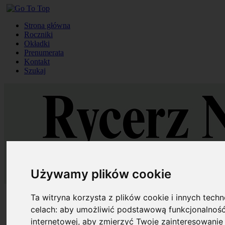
Strona główna
Roczniki
Okładki
Prenumerata
Kontakt
Szukaj
Używamy plików cookie
Strona główna
Ta witryna korzysta z plików cookie i innych tech
Roczniki
celach:
aby umożliwić podstawową funkcjonalność
Okładki
internetowej
,
aby zmierzyć Twoje zainteresowanie 
Prenumerata