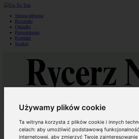
Strona główna
Roczniki
Okładki
Prenumerata
Kontakt
Szukaj
Używamy plików cookie
Strona główna
Ta witryna korzysta z plików cookie i innych tech
Roczniki
celach:
aby umożliwić podstawową funkcjonalność
Okładki
internetowej
,
aby zmierzyć Twoje zainteresowanie 
Prenumerata