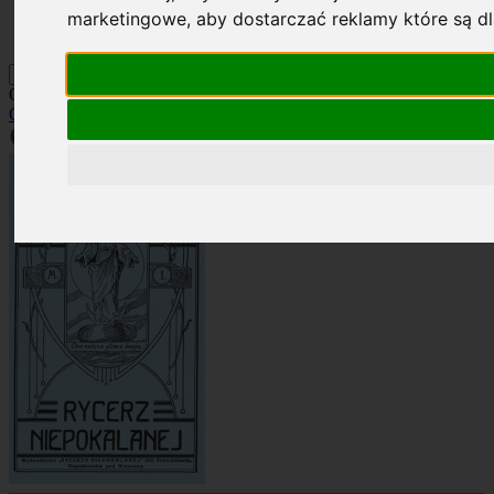
Kontakt
marketingowe
,
aby dostarczać reklamy które są d
Szukaj
Okładka: RN 1/1932
Okładki
»
Rocznik 1932
»
RN 1/1932