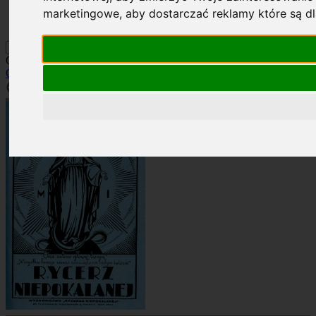
Kontakt
marketingowe
,
aby dostarczać reklamy które są d
Szukaj
Okładka: RN 9/1935
Okładki
»
Rocznik 1935
»
RN 9/1935