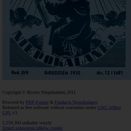
Copyright © Rycerz Niepokalanej 2011
Powered by
PHP-Fusion
&
Fundacja Niepokalanej
.
Released as free software without warranties under
GNU Affero
GPL
v3.
1,559,304 unikalne wizyty
Zmień ustawienia plików cookie