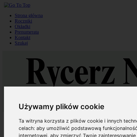
Strona główna
Roczniki
Okładki
Prenumerata
Kontakt
Szukaj
Używamy plików cookie
Strona główna
Ta witryna korzysta z plików cookie i innych tech
Roczniki
celach:
aby umożliwić podstawową funkcjonalność
Okładki
internetowej
,
aby zmierzyć Twoje zainteresowanie 
Prenumerata