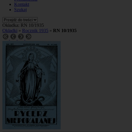
Kontakt
Szukaj
Okładka: RN 10/1935
Okładki
»
Rocznik 1935
»
RN 10/1935