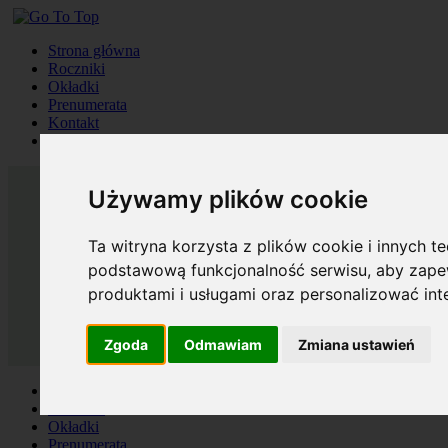
Strona główna
Roczniki
Okładki
Prenumerata
Kontakt
Szukaj
Używamy plików cookie
Ta witryna korzysta z plików cookie i innych t
podstawową funkcjonalność serwisu
,
aby zapew
produktami i usługami oraz personalizować in
Zgoda
Odmawiam
Zmiana ustawień
Strona główna
Roczniki
Okładki
Prenumerata