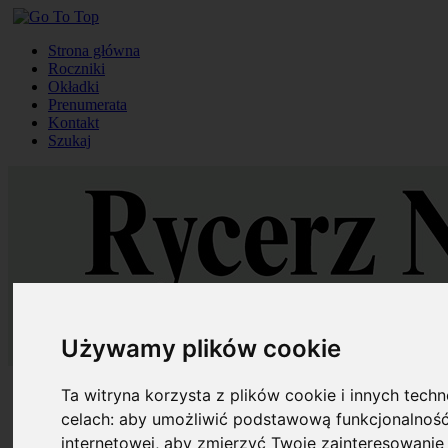
Strona główna
Roczniki
Okładki
Prenumerata
Kontakt
Szukaj
Używamy plików cookie
Strona główna
Ta witryna korzysta z plików cookie i innych tech
Roczniki
celach:
aby umożliwić podstawową funkcjonalność
Okładki
internetowej
,
aby zmierzyć Twoje zainteresowanie 
Prenumerata