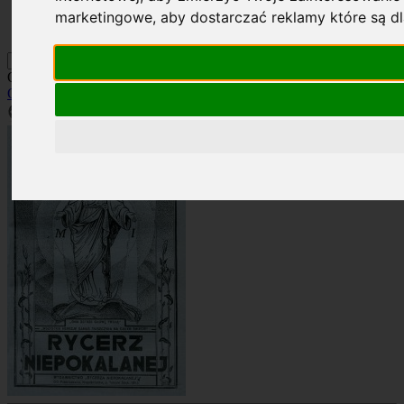
Kontakt
marketingowe
,
aby dostarczać reklamy które są d
Szukaj
Okładka: RN 6/1934
Okładki
»
Rocznik 1934
»
RN 6/1934