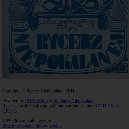
Copyright © Rycerz Niepokalanej 2011
Powered by
PHP-Fusion
&
Fundacja Niepokalanej
.
Released as free software without warranties under
GNU Affero
GPL
v3.
1,559,304 unikalne wizyty
Zmień ustawienia plików cookie