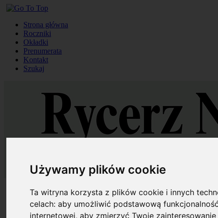
Strona główna
Roczniki
Okładki
Prenumerata
Kontakt
Szukaj
Używamy plików cookie
Strona główna
Ta witryna korzysta z plików cookie i innych tech
Roczniki
celach:
aby umożliwić podstawową funkcjonalność
Okładki
internetowej
,
aby zmierzyć Twoje zainteresowanie 
Prenumerata