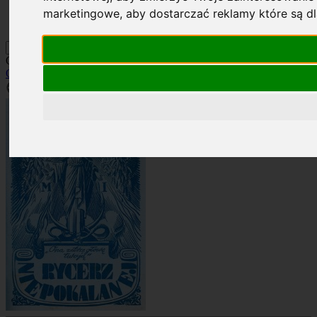
Kontakt
marketingowe
,
aby dostarczać reklamy które są d
Szukaj
Okładka: RN 12/1934
Okładki
»
Rocznik 1934
»
RN 12/1934