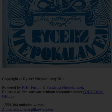
Copyright © Rycerz Niepokalanej 2011
Powered by
PHP-Fusion
&
Fundacja Niepokalanej
.
Released as free software without warranties under
GNU Affero
GPL
v3.
1,559,304 unikalne wizyty
Zmień ustawienia plików cookie