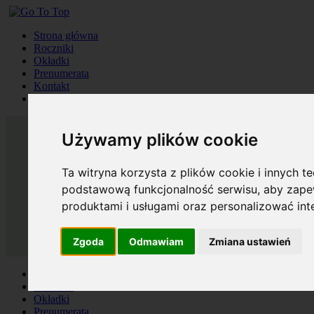
Strona główna
Roczniki
Okładki
Prenumerata
Kontakt
Szukaj
Używamy plików cookie
Ta witryna korzysta z plików cookie i innych t
podstawową funkcjonalność serwisu
,
aby zapew
produktami i usługami oraz personalizować in
Zgoda
Odmawiam
Zmiana ustawień
Strona główna
Roczniki
Okładki
Prenumerata