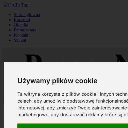
Strona główna
Roczniki
Okładki
Prenumerata
Kontakt
Szukaj
Używamy plików cookie
Ta witryna korzysta z plików cookie i innych tech
celach:
aby umożliwić podstawową funkcjonalność
internetowej
,
aby zmierzyć Twoje zainteresowanie 
Strona główna
marketingowe
,
aby dostarczać reklamy które są d
Roczniki
Okładki
Prenumerata