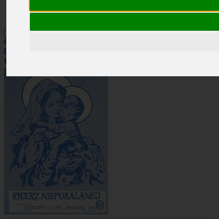
Kontakt
Szukaj
Okładka: RN 1-3/1982
Okładki
»
Rocznik 1982
»
RN 1-3/1982