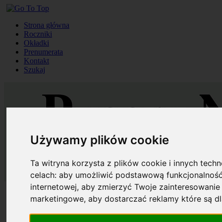
Strona główna
Roczniki
Okładki
Prenumerata
Kontakt
Szukaj
Używamy plików cookie
Ta witryna korzysta z plików cookie i innych tech
celach:
aby umożliwić podstawową funkcjonalność
internetowej
,
aby zmierzyć Twoje zainteresowanie 
Strona główna
marketingowe
,
aby dostarczać reklamy które są d
Roczniki
Okładki
Prenumerata