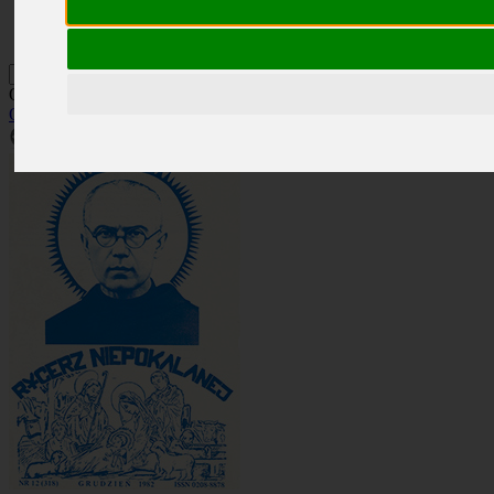
Kontakt
Szukaj
Okładka: RN 12/1982
Okładki
»
Rocznik 1982
»
RN 12/1982