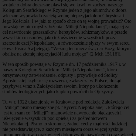
wojnie o dobra doczesne pławi się we krwi, w zaciszu naszego
Kolegium Serafickiegc w Rzymie jeden z jego alumnów o dobra
wieczne wypowiada zaciętą wojnę nieprzyjaciołom Chrystusa i
Jego Kościoła. I w jaki to sposób chce on tę wojnę prowadzić? Oto
powstaje w nim myśl założenia "Milicji Niepokalanej", mającej za
cel nawrócenie grzeszników, heretyków, schizmatyków, a przede
wszystkim masonów, jako też uświęcenie wszystkich przez
szerzenie czci Niepokalanej, a równocześnie słyszy w swym sercu
słowa Pisma Św[iętego]: "Weźmij ten miecz św., dar Boży, którym
obalisz na ziemię nieprzyjaciół ludu mojego" (2 Mch 15[,16]).
W ten sposób powstaje w Rzymie dn. 17 października 1917 r. w
naszym Kolegium Serafickim "Milicja Niepokalanej", która
otrzymawszy zatwierdzenie, odpusty i przywileje od Stolicy
Apostolskiej szybko się rozszerza, zwłaszcza w Polsce, dokąd
przybywa wraz z Założycielem swoim, który po ukończeniu
studiów teologicznych jako kapłan powrócił do Ojczyzny.
Tu w r. 1922 ukazuje się w Krakowie pod redakcją Założyciela
"Milicji" pismo miesięczne pt. "Rycerz Niepokalanej", którego cel
jest ten sam co "Milicji": mianowicie nawrócenie błądzących i
uświęcenie wszystkich pod opieką i za pośrednictwem
Niepokalanej. Pismo to skromne, żadnej cechy mądrości ludzkiej
nie przedstawiające, z każdym miesiącem coraz więcej zyskuje
prenumeratorów, coraz więcej dokonywuje nawróceń i coraz więcej