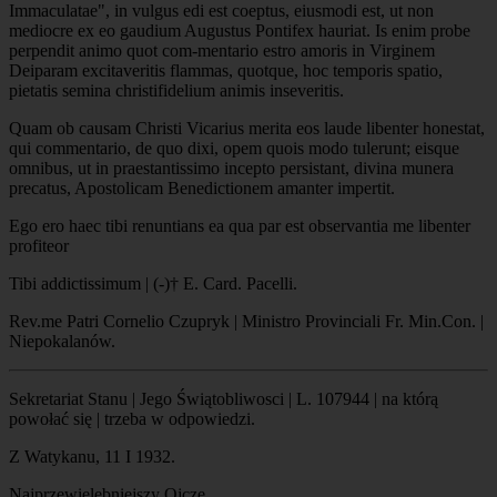
Immaculatae", in vulgus edi est coeptus, eiusmodi est, ut non
mediocre ex eo gaudium Augustus Pontifex hauriat. Is enim probe
perpendit animo quot com-mentario estro amoris in Virginem
Deiparam excitaveritis flammas, quotque, hoc temporis spatio,
pietatis semina christifidelium animis inseveritis.
Quam ob causam Christi Vicarius merita eos laude libenter honestat,
qui commentario, de quo dixi, opem quois modo tulerunt; eisque
omnibus, ut in praestantissimo incepto persistant, divina munera
precatus, Apostolicam Benedictionem amanter impertit.
Ego ero haec tibi renuntians ea qua par est observantia me libenter
profiteor
Tibi addictissimum | (-)† E. Card. Pacelli.
Rev.me Patri Cornelio Czupryk | Ministro Provinciali Fr. Min.Con. |
Niepokalanów.
Sekretariat Stanu | Jego Świątobliwosci | L. 107944 | na którą
powołać się | trzeba w odpowiedzi.
Z Watykanu, 11 I 1932.
Najprzewielebniejszy Ojcze,