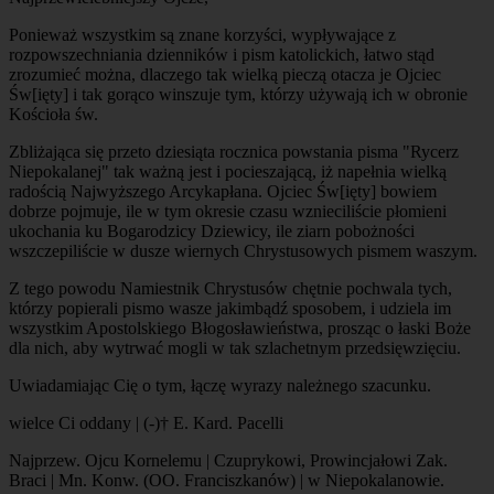
Ponieważ wszystkim są znane korzyści, wypływające z
rozpowszechniania dzienników i pism katolickich, łatwo stąd
zrozumieć można, dlaczego tak wielką pieczą otacza je Ojciec
Św[ięty] i tak gorąco winszuje tym, którzy używają ich w obronie
Kościoła św.
Zbliżająca się przeto dziesiąta rocznica powstania pisma "Rycerz
Niepokalanej" tak ważną jest i pocieszającą, iż napełnia wielką
radością Najwyższego Arcykapłana. Ojciec Św[ięty] bowiem
dobrze pojmuje, ile w tym okresie czasu wznieciliście płomieni
ukochania ku Bogarodzicy Dziewicy, ile ziarn pobożności
wszczepiliście w dusze wiernych Chrystusowych pismem waszym.
Z tego powodu Namiestnik Chrystusów chętnie pochwala tych,
którzy popierali pismo wasze jakimbądź sposobem, i udziela im
wszystkim Apostolskiego Błogosławieństwa, prosząc o łaski Boże
dla nich, aby wytrwać mogli w tak szlachetnym przedsięwzięciu.
Uwiadamiając Cię o tym, łączę wyrazy należnego szacunku.
wielce Ci oddany | (-)† E. Kard. Pacelli
Najprzew. Ojcu Kornelemu | Czuprykowi, Prowincjałowi Zak.
Braci | Mn. Konw. (OO. Franciszkanów) | w Niepokalanowie.