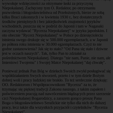
wywołuje wdzięczności za otrzymane łaski za przyczyną
Niepokalanej. Zachęcony tym O. Redaktor, po otrzymaniu
pozwolenia i błogosławieństwa od Przełożonych, bierze ze sobą
kilku Braci zakonnych i w kwietniu 1930 r., bez dostatecznych
środków pieniężnych i bez jakiejkolwiek znajomości języków
wschodnich, puszcza się w podróż do Japonii i tam w Nagasaki
zaczyna wydawać "Rycerza Niepokalanej" w języku japońskim. I
oto obecnie "Rycerz Niepokalanej" w Polsce po dziesięcioleciu
istnienia swego drukuje się w 500.000 egzemplarzach, a w Japonii
po półtora roku istnienia w 30.000 egzemplarzach. Czyż to nie
godne zastanowienia? Jak się to stało? "Od Pana się stało i dziwne
jest w oczach naszych". Tak, tylko Pan to zdziałał za
pośrednictwem Niepokalanej. Dlatego "nie nam, Panie, nie nam, ale
Imieniowi Twojemu" i Swojej Matce Niepokalanej "daj chwałę".
Ponieważ jednak Pan Bóg w dziełach Swoich zwykł posługiwać się
współdziałaniem Swych stworzeń, przeto i w tym dziele Bożym
dobrej woli i pracy ludzkiej nie brakło. To też serdecznie dziękuję:
OO. Redaktorom i Współpracownikom "Rycerza" za to, że
trzymając się pięknej tradycji Zakonu naszego, z takim zapałem i
poświeceniem pracują nad nawróceniem błądzących przez szerzenie
czci Niepokalanej Bogarodzicy, a zarazem gorąco proszę Pana
Boga o błogosławieństwo Serafickie nie tylko dla nich do dalszej
pracy, lecz także dla wszystkich przyjaciół i czytelników "Rycerza
Niepokalanej".