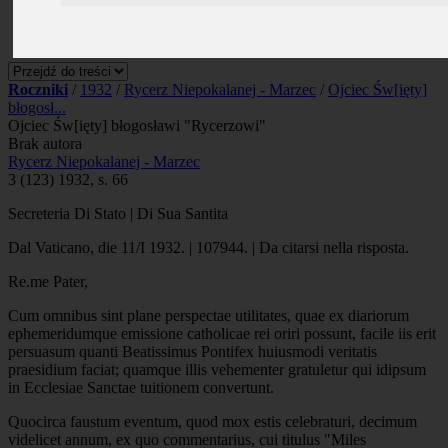
Prenumerata
Kontakt
Szukaj
Roczniki
/
1932
/
Rycerz Niepokalanej - Marzec
/
Ojciec Św[ięty]
błogosł...
Ojciec Św[ięty] błogosławi "Rycerzowi"
Brak autora
Rycerz Niepokalanej - Marzec
3 (123) 1932, s. 66
Secreteria Di Stato | Di Sua Santita
Dal Vaticano, die 11/I 1932. | 107944. | Da citarsi nella risposta.
Re.me Pater,
Cum omnibus sint plane perspectae utilitates, quae ex diariorum
ephemeridumque emissione catholicae rei oriri possunt, facile iis erit
persuasum quanti Beatissimus Pontifex huiusmodi veritatis
praesidium faciat; quamque illis vehementer gratuletur qui idipsum
in Ecclesiae Sanctae tuitionem convertunt.
Quocirca faustum eventum, quod mox estis celebraturi, decimum
videlicet annum, ex quo commentarius, cui titulus "Miles