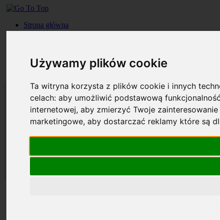
Strona główna
Roczniki
Okładki
Prenumerata
Używamy plików cookie
Kontakt
Szukaj
Ta witryna korzysta z plików cookie i innych tech
celach:
aby umożliwić podstawową funkcjonalność
internetowej
,
aby zmierzyć Twoje zainteresowanie 
marketingowe
,
aby dostarczać reklamy które są d
Strona główna
Roczniki
Okładki