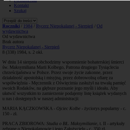
Prenumerata
Kontakt
Szukaj
Roczniki
/
1984
/
Rycerz Niepokalanej - Sierpień
/
Od
wydawnictwa
Od wydawnictwa
Brak autora
Rycerz Niepokalanej - Sierpień
8 (338) 1984, s. 2 okł.
W dniu 14 sierpnia obchodzimy wspomnienie bohaterskiej śmierci
św. Maksymiliana Marii Kolbego, Patrona drugiego Tysiąclecia
chrześcijaństwa w Polsce. Przez swoje życie zakonne, przez
działalność apostolską i misyjną, przez dobrowolną ofiarę za
współwięźnia - Męczennik z Oświęcimia zasłużył na trwałą pamięć
swoich Rodaków, na głębsze poznanie jego myśli i ideału. Aby
ułatwić wszystkim to zamierzenie podajemy listę książek wydanych
u nas i dostępnych w naszej administracji:
MARIA KĄCZKOWSKA -
Ojciec Kolbe
- życiorys popularny - c.
150 - zł.
PRACA ZBIOROWA:
Studia o BŁ. Maksymilianie
, t. II - artykuły
zebrane o Niepokalanowie i jego Założycielu - c. 350 zł.