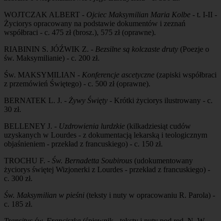
WOJTCZAK ALBERT -
Ojciec Maksymilian Maria Kolbe
- t. I-II -
Życiorys opracowany na podstawie dokumentów i zeznań
współbraci - c. 475 zł (brosz.), 575 zł (oprawne).
RIABININ S. JÓŹWIK Z. -
Bezsilne są kolczaste druty
(Poezje o
św. Maksymilianie) - c. 200 zł.
Św. MAKSYMILIAN -
Konferencje ascetyczne
(zapiski współbraci
z przemówień Świętego) - c. 500 zł (oprawne).
BERNATEK L. J. -
Żywy Święty
- Krótki życiorys ilustrowany - c.
30 zł.
BELLENEY J. -
Uzdrowienia lurdzkie
(kilkadziesiąt cudów
uzyskanych w Lourdes - z dokumentacją lekarską i teologicznym
objaśnieniem - przekład z francuskiego) - c. 150 zł.
TROCHU F. -
Św. Bernadetta Soubirous
(udokumentowany
życiorys świętej Wizjonerki z Lourdes - przekład z francuskiego) -
c. 300 zł.
Św. Maksymilian w pieśni
(teksty i nuty w opracowaniu R. Parola) -
c. 185 zł.
Transitus św. Franciszka
(śpiewnik - teksty i nuty pod red. N. W.