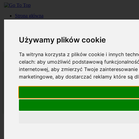
Strona główna
Roczniki
Okładki
Prenumerata
Używamy plików cookie
Kontakt
Szukaj
Ta witryna korzysta z plików cookie i innych tech
celach:
aby umożliwić podstawową funkcjonalność
internetowej
,
aby zmierzyć Twoje zainteresowanie 
marketingowe
,
aby dostarczać reklamy które są d
Strona główna
Roczniki
Okładki