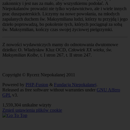
zakonnicy i jest nas za mało, aby wszystkiemu podołać. A
Niepokalanów prowadzi nie tylko wydawnictwo, ale i wiele innych
prac duszpasterskich. Liczymy na nowe powołania, na młodych
zapalanych duchem św. Maksymiliana ludzi, którzy tu przyjdą i jego
dzieło poprowadzą, bo pokolenie tych, których pociągnął za sobą
św. Maksymilian, kończy czas swojej życiowej pielgrzymki.
Z nowości wydawniczych mamy do odnotowania dwutomowe
dziełko: O. Władysław Kluz OCD,
Człowiek XX wieku, św.
Maksymilian Kolbe
, t. I stron 267, t. II stron 247.
Copyright © Rycerz Niepokalanej 2011
Powered by
PHP-Fusion
&
Fundacja Niepokalanej
.
Released as free software without warranties under
GNU Affero
GPL
v3.
1,559,304 unikalne wizyty
Zmień ustawienia plików cookie