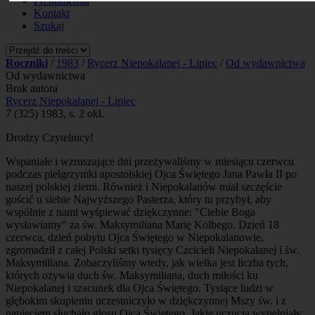
Prenumerata
Kontakt
Szukaj
Roczniki
/
1983
/
Rycerz Niepokalanej - Lipiec
/
Od wydawnictwa
Od wydawnictwa
Brak autora
Rycerz Niepokalanej - Lipiec
7 (325) 1983, s. 2 okł.
Drodzy Czytelnicy!
Wspaniałe i wzruszające dni przeżywaliśmy w miesiącu czerwcu
podczas pielgrzymki apostolskiej Ojca Świętego Jana Pawła II po
naszej polskiej ziemi. Również i Niepokalanów miał szczęście
gościć u siebie Najwyższego Pasterza, który tu przybył, aby
wspólnie z nami wyśpiewać dziękczynne: "Ciebie Boga
wysławiamy" za św. Maksymiliana Marię Kolbego. Dzień 18
czerwca, dzień pobytu Ojca Świętego w Niepokalanowie,
zgromadził z całej Polski setki tysięcy Czcicieli Niepokalanej i św.
Maksymiliana. Zobaczyliśmy wtedy, jak wielka jest liczba tych,
których ożywia duch św. Maksymiliana, duch miłości ku
Niepokalanej i szacunek dla Ojca Świętego. Tysiące ludzi w
głębokim skupieniu uczestniczyło w dziękczynnej Mszy św. i z
napięciem słuchało głosu Ojca Świętego. Jakie uczucia wypełniały