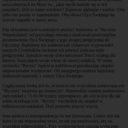
serca obecnych na Mszy św., jakie myśli budziły się w ich
umysłach, któż to może wiedzieć? Zapewne głębokie i ważkie. Oby
tylko nie poszły w zapomnienie. Oby słowa Ojca Świętego na
zawsze zapadły w nasze serca.
Dla utrwalenia tych wzniosłych przeżyć będziemy w "Rycerzu
Niepokalanej" od przyszłego miesiąca drukowali poszczególne
przemówienia Ojca Świętego z jego drugiej pielgrzymki do
Ojczyzny. Będziemy też zamieszczali ciekawsze wypowiedzi
naszych Czytelników na temat ich przeżyć podczas tejże
pielgrzymki. Spisujcie swoje doświadczenia! Niech ocaleją dla
historii. Nadsyłajcie swoje teksty do naszej redakcji. W miarę
możności "Rycerz" będzie je publikował przedłużając niejako
niepowtarzalne wydarzenie. Od następnego numeru będziemy
drukowali materiały z wizyty Ojca Świętego.
Ciągłą naszą troską jest to, że jeszcze nie wszystkim zamawiającym
"Rycerza" możemy go dostarczyć. Wprawdzie ostatnio podniesiono
nam nakład z 75 do 90 tysięcy egzemplarzy, ale cóż to jest dla tak
wielu oczekujących. "Rycerz" rozchodził się niegdyś w
milionowym nakładzie. Dziś potrzeba jeszcze więcej.
Inna sprawa to korespondencja do nas kierowana. Listów jest tak
dużo i o tak różnorodnej treści, że nie ma możliwości, aby na
wszystkie odpowiedzieć. Przy wydawnictwie pracują wyłącznie