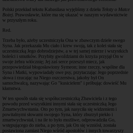
Polski przekład tekstu Kabasilasa wyjęliśmy z dzieła
Teksty o Matce
Bożej
. Prawosławie, które ma się ukazać w naszym wydawnictwie
w przyszłym roku.
Red.
Trzeba było, ażeby uczestniczyła Ona w zbawczym dziele swego
Syna. Jak przekazała Mu ciało i krew swoją, tak z kolei stała się
uczestniczką Jego dobrodziejstw, a w tej samej mierze i wszystkich
boleści i smutków. Przybity gwoździami do krzyża przyjął On w
swoje żebra włócznię; Jej zaś serce przeszył miecz, jak
przepowiedział błogosławiony Symeon; inne rzeczy, wspólne dla
Syna i Matki, wypowiadały owe psy, przytaczając Jego poprzednie
słowa i rzucając na Niego oszczerstwa, jakoby był On
samochwalcą, nazywając Go "kusicielem" i próbując dowieść Mu
kłamstwa.
W ten sposób stała się współuczestniczką Zbawiciela i z tego
powodu przed wszystkimi innymi stała się uczestniczką Jego
Zmartwychwstania. Oto po tym, jak nasyciła się widzeniem i
powitalnymi słowami swojego Syna, który zburzył piekło i
zmartwychwstał, i na ile to było możliwe, odprowadziła Go,
wstępującego do nieba, a po tym, jak On się wzniósł, została
postawiona zamiast Niego wśród apostołów i innych towarzyszy