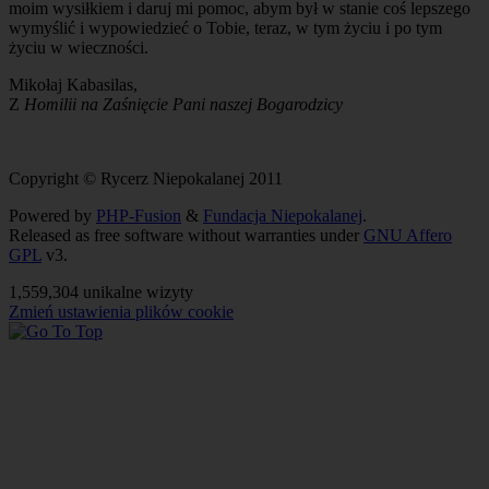
moim wysiłkiem i daruj mi pomoc, abym był w stanie coś lepszego
wymyślić i wypowiedzieć o Tobie, teraz, w tym życiu i po tym
życiu w wieczności.
Mikołaj Kabasilas,
Z
Homilii na Zaśnięcie Pani naszej Bogarodzicy
Copyright © Rycerz Niepokalanej 2011
Powered by
PHP-Fusion
&
Fundacja Niepokalanej
.
Released as free software without warranties under
GNU Affero
GPL
v3.
1,559,304 unikalne wizyty
Zmień ustawienia plików cookie