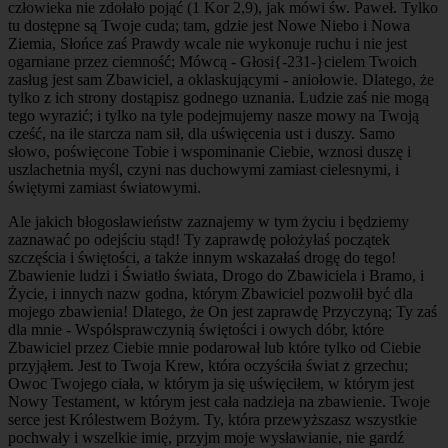
człowieka nie zdołało pojąć (1 Kor 2,9), jak mówi św. Paweł. Tylko
tu dostępne są Twoje cuda; tam, gdzie jest Nowe Niebo i Nowa
Ziemia, Słońce zaś Prawdy wcale nie wykonuje ruchu i nie jest
ogarniane przez ciemność; Mówcą - Głosi{-231-}cielem Twoich
zasług jest sam Zbawiciel, a oklaskującymi - aniołowie. Dlatego, że
tylko z ich strony dostąpisz godnego uznania. Ludzie zaś nie mogą
tego wyrazić; i tylko na tyle podejmujemy nasze mowy na Twoją
cześć, na ile starcza nam sił, dla uświęcenia ust i duszy. Samo
słowo, poświęcone Tobie i wspominanie Ciebie, wznosi duszę i
uszlachetnia myśl, czyni nas duchowymi zamiast cielesnymi, i
świętymi zamiast światowymi.
Ale jakich błogosławieństw zaznajemy w tym życiu i będziemy
zaznawać po odejściu stąd! Ty zaprawdę położyłaś początek
szczęścia i świętości, a także innym wskazałaś drogę do tego!
Zbawienie ludzi i Światło świata, Drogo do Zbawiciela i Bramo, i
Życie, i innych nazw godna, którym Zbawiciel pozwolił być dla
mojego zbawienia! Dlatego, że On jest zaprawdę Przyczyną; Ty zaś
dla mnie - Współsprawczynią świętości i owych dóbr, które
Zbawiciel przez Ciebie mnie podarował lub które tylko od Ciebie
przyjąłem. Jest to Twoja Krew, która oczyściła świat z grzechu;
Owoc Twojego ciała, w którym ja się uświęciłem, w którym jest
Nowy Testament, w którym jest cała nadzieja na zbawienie. Twoje
serce jest Królestwem Bożym. Ty, która przewyższasz wszystkie
pochwały i wszelkie imię, przyjm moje wysławianie, nie gardź