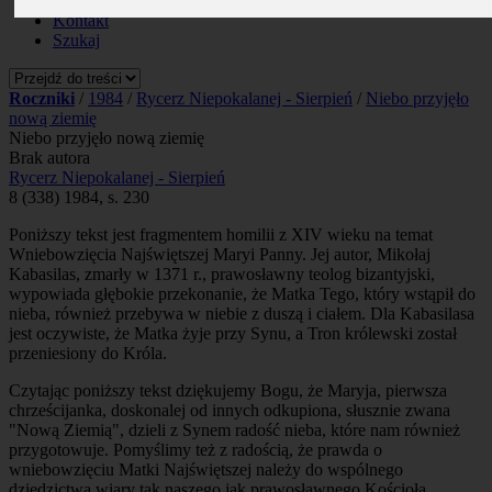
Prenumerata
Kontakt
Szukaj
Roczniki
/
1984
/
Rycerz Niepokalanej - Sierpień
/
Niebo przyjęło
nową ziemię
Niebo przyjęło nową ziemię
Brak autora
Rycerz Niepokalanej - Sierpień
8 (338) 1984, s. 230
Poniższy tekst jest fragmentem homilii z XIV wieku na temat
Wniebowzięcia Najświętszej Maryi Panny. Jej autor, Mikołaj
Kabasilas, zmarły w 1371 r., prawosławny teolog bizantyjski,
wypowiada głębokie przekonanie, że Matka Tego, który wstąpił do
nieba, również przebywa w niebie z duszą i ciałem. Dla Kabasilasa
jest oczywiste, że Matka żyje przy Synu, a Tron królewski został
przeniesiony do Króla.
Czytając poniższy tekst dziękujemy Bogu, że Maryja, pierwsza
chrześcijanka, doskonalej od innych odkupiona, słusznie zwana
"Nową Ziemią", dzieli z Synem radość nieba, które nam również
przygotowuje. Pomyślimy też z radością, że prawda o
wniebowzięciu Matki Najświętszej należy do wspólnego
dziedzictwa wiary tak naszego jak prawosławnego Kościoła.