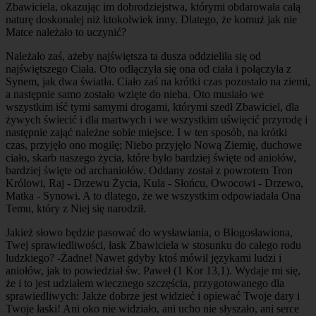
Zbawiciela, okazując im dobrodziejstwa, którymi obdarowała całą
naturę doskonalej niż ktokolwiek inny. Dlatego, że komuż jak nie
Matce należało to uczynić?
Należało zaś, ażeby najświętsza ta dusza oddzieliła się od
najświętszego Ciała. Oto odłączyła się ona od ciała i połączyła z
Synem, jak dwa światła. Ciało zaś na krótki czas pozostało na ziemi,
a następnie samo zostało wzięte do nieba. Oto musiało we
wszystkim iść tymi samymi drogami, którymi szedł Zbawiciel, dla
żywych świecić i dla martwych i we wszystkim uświęcić przyrodę i
następnie zająć należne sobie miejsce. I w ten sposób, na krótki
czas, przyjęło ono mogiłę; Niebo przyjęło Nową Ziemię, duchowe
ciało, skarb naszego życia, które było bardziej święte od aniołów,
bardziej święte od archaniołów. Oddany został z powrotem Tron
Królowi, Raj - Drzewu Życia, Kula - Słońcu, Owocowi - Drzewo,
Matka - Synowi. A to dlatego, że we wszystkim odpowiadała Ona
Temu, który z Niej się narodził.
Jakież słowo będzie pasować do wysławiania, o Błogosławiona,
Twej sprawiedliwości, łask Zbawiciela w stosunku do całego rodu
ludzkiego? -Żadne! Nawet gdyby ktoś mówił językami ludzi i
aniołów, jak to powiedział św. Paweł (1 Kor 13,1). Wydaje mi się,
że i to jest udziałem wiecznego szczęścia, przygotowanego dla
sprawiedliwych: Jakże dobrze jest widzieć i opiewać Twoje dary i
Twoje łaski! Ani oko nie widziało, ani ucho nie słyszało, ani serce