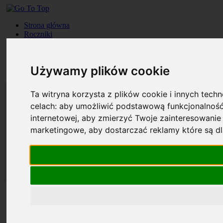
Strona główna
Roczniki
Okładki
Prenumerata
Kontakt
Używamy plików cookie
Szukaj
Ta witryna korzysta z plików cookie i innych tech
celach:
aby umożliwić podstawową funkcjonalność
internetowej
,
aby zmierzyć Twoje zainteresowanie 
marketingowe
,
aby dostarczać reklamy które są d
Strona główna
Roczniki
Okładki