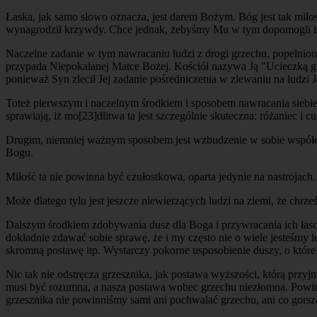
Łaska, jak samo słowo oznacza, jest darem Bożym. Bóg jest tak miłosi
wynagrodził krzywdy. Chce jednak, żebyśmy Mu w tym dopomogli i by
Naczelne zadanie w tym nawracaniu ludzi z drogi grzechu, popełnion
przypada Niepokalanej Matce Bożej. Kościół nazywa Ją "Ucieczką grze
ponieważ Syn zlecił Jej zadanie pośredniczenia w zlewaniu na ludzi J
Toteż pierwszym i naczelnym środkiem i sposobem nawracania siebie
sprawiają, iż mo
[23]
dlitwa ta jest szczególnie skuteczna: różaniec i 
Drugim, niemniej ważnym sposobem jest wzbudzenie w sobie współczu
Bogu.
Miłość ta nie powinna być czułostkowa, oparta jedynie na nastrojach. 
Może dlatego tylu jest jeszcze niewierzących ludzi na ziemi, że chrześ
Dalszym środkiem zdobywania dusz dla Boga i przywracania ich łasc
dokładnie zdawać sobie sprawę, że i my często nie o wiele jesteśmy 
skromną postawę itp. Wystarczy pokorne usposobienie duszy, o które
Nic tak nie odstręcza grzesznika, jak postawa wyższości, którą przyj
musi być rozumna, a nasza postawa wobec grzechu
niezłomna.
Powinn
grzesznika nie powinniśmy sami ani pochwalać grzechu, ani co gorsz