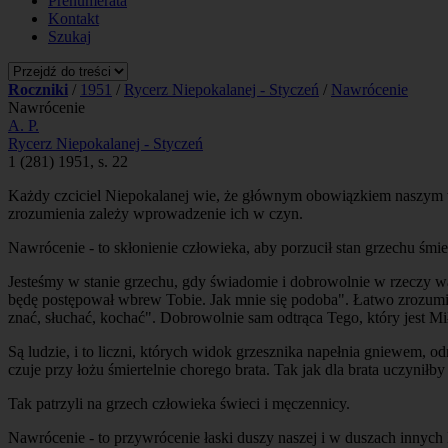
Prenumerata
Kontakt
Szukaj
Roczniki
/
1951
/
Rycerz Niepokalanej - Styczeń
/
Nawrócenie
Nawrócenie
A. P.
Rycerz Niepokalanej - Styczeń
1 (281) 1951, s. 22
Każdy czciciel Niepokalanej wie, że głównym obowiązkiem naszym wo
zrozumienia zależy
wprowadzenie ich w czyn.
Nawrócenie
- to skłonienie człowieka, aby porzucił stan grzechu śmie
Jesteśmy w stanie grzechu, gdy świadomie i dobrowolnie w rzeczy w
będę postępował wbrew Tobie. Jak mnie się podoba". Łatwo zrozumieć
znać, słuchać, kochać". Dobrowolnie sam odtrąca Tego, który jest Mi
Są ludzie, i to liczni, których widok grzesznika napełnia gniewem, od
czuje przy łożu śmiertelnie chorego brata. Tak jak dla brata uczyn
Tak patrzyli na grzech człowieka świeci i męczennicy.
Nawrócenie - to przywrócenie łaski duszy naszej i w duszach innych