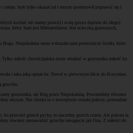
 ratuje, byle tylko okazał żal i mocno postanowił poprawić się i
których kochać nie mamy prawa) i wolą (przez dążenie do złego)
zusa, który Sam jest Miłosierdziem. Jest ucieczką grzesznych,
o u Boga. Niepokalana sama wskazała nam pomocnicze środki, które
. Tylko miłość chrześcijańska może obudzić w grzeszniku miłość ku
trwała i taka jaką opisał św. Paweł w pierwszym liście do Koryntian.
ą grzechu.
amy grzesznika, ale Bóg przez Niepokalaną. Powinniśmy również
teśmy niczym. Nie chodzi tu o zewnętrzne oznaki pokory, przesadnie
, bo przecież grzech pychy, to naczelny grzech czarta. Ale pokora ta
my również nienawidzić grzechu nieugięcie jak Ona. Z miłości do