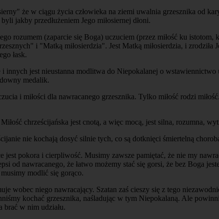
erny" że w ciągu życia człowieka na ziemi uwalnia grzesznika od kary i
li jakby przedłużeniem Jego miłosiernej dłoni.
ego rozumem (zaparcie się Boga) uczuciem (przez miłość ku istotom, 
sznych" i "Matką miłosierdzia". Jest Matką miłosierdzia, i zrodziła Je
ego łask.
 i innych jest nieustanna modlitwa do Niepokalanej o wstawiennictw
cudowny medalik.
cia i miłości dla nawracanego grzesznika. Tylko miłość rodzi miłość
Miłość chrześcijańska jest cnotą, a więc mocą, jest silna, rozumna, wy
cijanie nie kochają dosyć silnie tych, co są dotknięci śmiertelną chorob
e jest
pokora i cierpliwość.
Musimy zawsze pamiętać, że nie my nawrac
lepsi od nawracanego, że łatwo możemy stać się gorsi, że bez Boga jes
 musimy modlić się gorąco.
muje wobec niego nawracający. Szatan zaś cieszy się z tego niezawodnie
iśmy kochać grzesznika, naśladując w tym Niepokalaną. Ale powinniś
a brać w nim udziału.