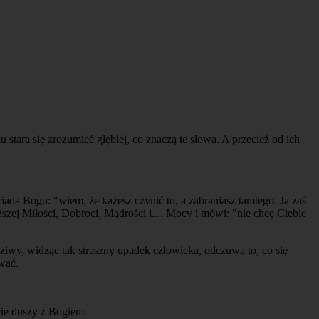
 stara się zrozumieć głębiej, co znaczą te słowa. A przecież od ich
a Bogu: "wiem, że każesz czynić to, a zabraniasz tamtego. Ja zaś
ej Miłości, Dobroci, Mądrości i.... Mocy i mówi: "nie chcę Ciebie
wdziwy, widząc tak straszny upadek człowieka, odczuwa to, co się
wać.
cie duszy z Bogiem.