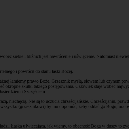
bec siebie i bliźnich jest
nawrócenie i uświęcenie.
Natomiast niewielu
rtelnego i powrócił do stanu łaski Bożej.
ażnej łamiemy prawo Boże. Grzesznik myślą, słowem lub czynem powiad
 okropne skutki takiego postępowania. Człowiek staje wobec najwyższ
łosierdziem i Szczęściem
razą, niechęcią. Nie są to uczucia chrześcijańskie. Chrześcijanin, pra
iłby wszystko (grzesznikowi) by mu dopomóc, żeby oddać go Bogu, urato
 ludzi. Łaska uświęcająca, jak wiemy, to obecność Boga w duszy to ży