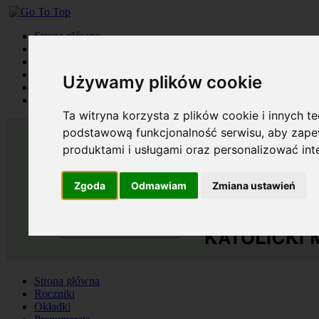
Strona główna
Roczniki
Okładki
Prenumerata
Używamy plików cookie
Kontakt
Szukaj
Ta witryna korzysta z plików cookie i innych t
podstawową funkcjonalność serwisu
,
aby zapew
produktami i usługami oraz personalizować in
Zgoda
Odmawiam
Zmiana ustawień
Strona główna
Roczniki
Okładki