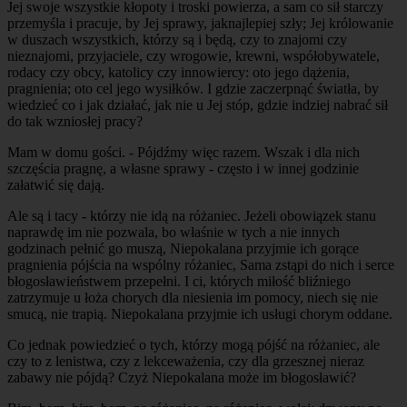
Jej swoje wszystkie kłopoty i troski powierza, a sam co sił starczy
przemyśla i pracuje, by Jej sprawy, jaknajlepiej szły; Jej królowanie
w duszach wszystkich, którzy są i będą, czy to znajomi czy
nieznajomi, przyjaciele, czy wrogowie, krewni, współobywatele,
rodacy czy obcy, katolicy czy innowiercy: oto jego dążenia,
pragnienia; oto cel jego wysiłków. I gdzie zaczerpnąć światła, by
wiedzieć co i jak działać, jak nie u Jej stóp, gdzie indziej nabrać sił
do tak wzniosłej pracy?
Mam w domu gości. - Pójdźmy więc razem. Wszak i dla nich
szczęścia pragnę, a własne sprawy - często i w innej godzinie
załatwić się dają.
Ale są i tacy - którzy nie idą na różaniec. Jeżeli obowiązek stanu
naprawdę im nie pozwala, bo właśnie w tych a nie innych
godzinach pełnić go muszą, Niepokalana przyjmie ich gorące
pragnienia pójścia na wspólny różaniec, Sama zstąpi do nich i serce
błogosławieństwem przepełni. I ci, których miłość bliźniego
zatrzymuje u łoża chorych dla niesienia im pomocy, niech się nie
smucą, nie trapią. Niepokalana przyjmie ich usługi chorym oddane.
Co jednak powiedzieć o tych, którzy mogą pójść na różaniec, ale
czy to z lenistwa, czy z lekceważenia, czy dla grzesznej nieraz
zabawy nie pójdą? Czyż Niepokalana może im błogosławić?