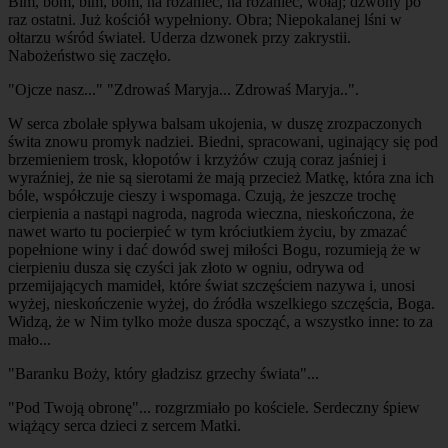
Bim, bom, bim, bom, na różaniec, na różaniec, wołaj; dzwony po
raz ostatni. Już kościół wypełniony. Obra; Niepokalanej lśni w
ołtarzu wśród świateł. Uderza dzwonek przy zakrystii.
Nabożeństwo się zaczęło.
"Ojcze nasz..." "Zdrowaś Maryja... Zdrowaś Maryja..".
W serca zbolałe spływa balsam ukojenia, w duszę zrozpaczonych
świta znowu promyk nadziei. Biedni, spracowani, uginający się pod
brzemieniem trosk, kłopotów i krzyżów czują coraz jaśniej i
wyraźniej, że nie są sierotami że mają przecież Matkę, która zna ich
bóle, współczuje cieszy i wspomaga. Czują, że jeszcze trochę
cierpienia a nastąpi nagroda, nagroda wieczna, nieskończona, że
nawet warto tu pocierpieć w tym króciutkiem życiu, by zmazać
popełnione winy i dać dowód swej miłości Bogu, rozumieją że w
cierpieniu dusza się czyści jak złoto w ogniu, odrywa od
przemijających mamideł, które świat szczęściem nazywa i, unosi
wyżej, nieskończenie wyżej, do źródła wszelkiego szczęścia, Boga.
Widzą, że w Nim tylko może dusza spocząć, a wszystko inne: to za
mało...
"Baranku Boży, który gładzisz grzechy świata"...
"Pod Twoją obronę"... rozgrzmiało po kościele. Serdeczny śpiew
wiążący serca dzieci z sercem Matki.