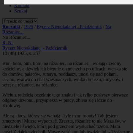
Prenumerata
Kontakt
Szukaj
Roczniki
/
1925
/
Rycerz Niepokalanej - Październik
/
Na
Różaniec...
Na Różaniec...
R. N.
Rycerz Niepokalanej - Październik
10 (46) 1925, s. 257
Bim, bom, bim, bom, na różaniec, na różaniec - wołają dzwony
kościelne, a dźwięk ich biegnie o zmierzchu po ulicach, wciska się
do domów, pałaców, suteryn, poddaszy, unosi się nad polami,
lasami, wsuwa do chat wieśniaczych, wnika do uszu, umysłów i
serc; na różaniec, na różaniec.
Wielu z radością oczekuje tego znaku i jak tylko posłyszy pierwsze
odgłosy dzwonu, przyspiesza w pracy, zbiera się i idzie do -
Królowej.
Ale są i tacy, którzy się wahają. Tyle mam roboty! Tak jestem
zmęczony! Muszę wypocząć. Zresztą, różaniec to nie Msza św. w
niedziele i święto, którą pod grzechem wysłuchać trzeba. Mam
gości Z daleka zjechali. Muszę zajść tam lub ówdzie itd. - Tysiączne