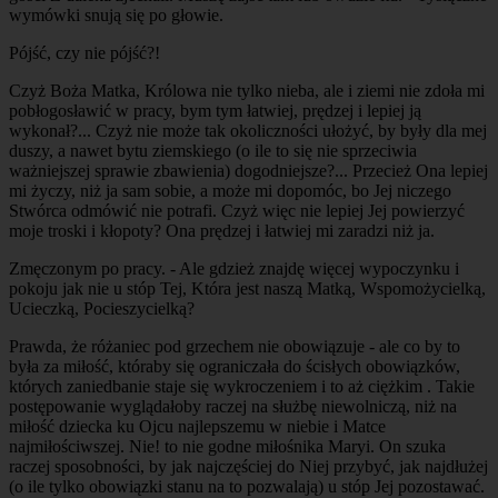
wymówki snują się po głowie.
Pójść, czy nie pójść?!
Czyż Boża Matka, Królowa nie tylko nieba, ale i ziemi nie zdoła mi
pobłogosławić w pracy, bym tym łatwiej, prędzej i lepiej ją
wykonał?... Czyż nie może tak okoliczności ułożyć, by były dla mej
duszy, a nawet bytu ziemskiego (o ile to się nie sprzeciwia
ważniejszej sprawie zbawienia) dogodniejsze?... Przecież Ona lepiej
mi życzy, niż ja sam sobie, a może mi dopomóc, bo Jej niczego
Stwórca odmówić nie potrafi. Czyż więc nie lepiej Jej powierzyć
moje troski i kłopoty? Ona prędzej i łatwiej mi zaradzi niż ja.
Zmęczonym po pracy. - Ale gdzież znajdę więcej wypoczynku i
pokoju jak nie u stóp Tej, Która jest naszą Matką, Wspomożycielką,
Ucieczką, Pocieszycielką?
Prawda, że różaniec pod grzechem nie obowiązuje - ale co by to
była za miłość, któraby się ograniczała do ścisłych obowiązków,
których zaniedbanie staje się wykroczeniem i to aż ciężkim . Takie
postępowanie wyglądałoby raczej na służbę niewolniczą, niż na
miłość dziecka ku Ojcu najlepszemu w niebie i Matce
najmiłościwszej. Nie! to nie godne miłośnika Maryi. On szuka
raczej sposobności, by jak najczęściej do Niej przybyć, jak najdłużej
(o ile tylko obowiązki stanu na to pozwalają) u stóp Jej pozostawać.