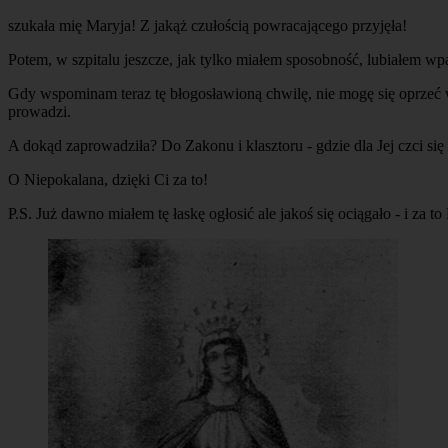
szukała mię Maryja! Z jakąż czułością powracającego przyjęła!
Potem, w szpitalu jeszcze, jak tylko miałem sposobność, lubiałem wp
Gdy wspominam teraz tę błogosławioną chwilę, nie mogę się oprzeć w
prowadzi.
A dokąd zaprowadziła? Do Zakonu i klasztoru - gdzie dla Jej czci si
O Niepokalana, dzięki Ci za to!
P.S. Już dawno miałem tę łaskę ogłosić ale jakoś się ociągało - i za 