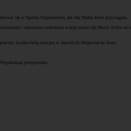
atrywać się w figurkę Niepokalanej, tak mię Matka Boża przyciągała.
zruszeniu i radosnemu uniesieniu wdzięczności dla Maryi. Która od o
ę pracuje, na placówkę misyjna w Japonii do Mugenzai no Sono.
to Niepokalaną przepraszam.