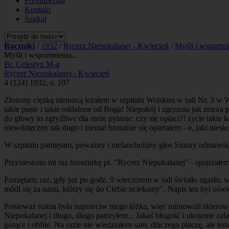
Prenumerata
Kontakt
Szukaj
Roczniki
/
1932
/
Rycerz Niepokalanej - Kwiecień
/
Myśli i wspomnie
Myśli i wspomnienia...
Br. Celestyn M-a
Rycerz Niepokalanej - Kwiecień
4 (124) 1932, s. 107
Złożony ciężką niemocą leżałem w szpitalu Wolskim w sali Nr. 3 w Wa
takie puste i takie oddalone od Boga! Niepokój i zgryzota jak zmora 
do głowy to zgryźliwe dla mnie pytanie: czy się opłaci?! życie takie 
niewdzięczny tak dugo i niemal brutalnie się opierałem - o, jaki niesk
W szpitalu pamiętam, poważny i melancholijny głos Siostry odmawiając
Przyniesiono mi raz broszurkę pt. "Rycerz Niepokalanej" - spojrzałem 
Pamiętam, raz, gdy już po godz. 9 wieczorem w sali światło zgasło, 
módl się za nami, którzy się do Ciebie uciekamy". Napis ten był oś
Ponieważ statua była naprzeciw mego łóżka, więc mimowoli skierował
Niepokalanej i długo, długo patrzyłem... Jakaś błogość i ukojenie za
gorące i obfite. Na razie nie wiedziałem sam, dlaczego płaczę, ale ter