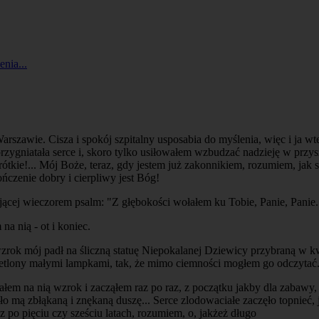
nia...
rszawie. Cisza i spokój szpitalny usposabia do myślenia, więc i ja w
przygniatała serce i, skoro tylko usiłowałem wzbudzać nadzieję w przys
krótkie!... Mój Boże, teraz, gdy jestem już zakonnikiem, rozumiem, jak 
ończenie dobry i cierpliwy jest Bóg!
ej wieczorem psalm: "Z głębokości wołałem ku Tobie, Panie, Panie..." m
na nią - ot i koniec.
wzrok mój padł na śliczną statuę Niepokalanej Dziewicy przybraną w k
wietlony małymi lampkami, tak, że mimo ciemności mogłem go odczytać
em na nią wzrok i zacząłem raz po raz, z początku jakby dla zabawy, 
lało mą zbłąkaną i znękaną duszę... Serce zlodowaciałe zaczęło topnieć
az po pięciu czy sześciu latach, rozumiem, o, jakżeż długo