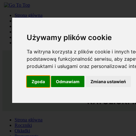
Strona główna
Roczniki
Okładki
Prenumerata
Używamy plików cookie
Kontakt
Szukaj
Ta witryna korzysta z plików cookie i innych t
podstawową funkcjonalność serwisu
,
aby zapew
produktami i usługami oraz personalizować in
Zgoda
Odmawiam
Zmiana ustawień
Strona główna
Roczniki
Okładki