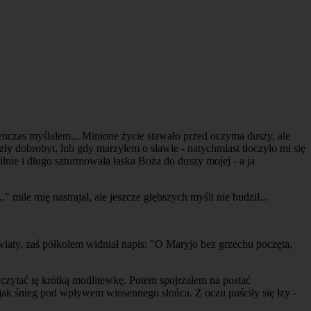
tenczas myślałem... Minione życie stawało przed oczyma duszy, ale
zły dobrobyt, lub gdy marzyłem o sławie - natychmiast tłoczyło mi się
silnie i długo szturmowała łaska Boża do duszy mojej - a ja
ile mię nastrajał, ale jeszcze głębszych myśli nie budził...
wiaty, zaś półkolem widniał napis: "O Maryjo bez grzechu poczęta,
.
czytać tę krótką modlitewkę. Potem spojrzałem na postać
, jak śnieg pod wpływem wiosennego słońca. Z oczu puściły się łzy -