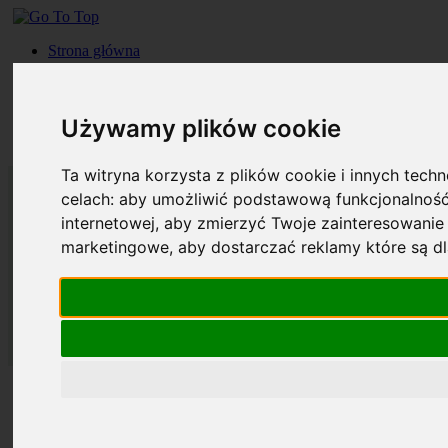
Strona główna
Roczniki
Okładki
Prenumerata
Używamy plików cookie
Kontakt
Szukaj
Ta witryna korzysta z plików cookie i innych tech
celach:
aby umożliwić podstawową funkcjonalność
internetowej
,
aby zmierzyć Twoje zainteresowanie 
marketingowe
,
aby dostarczać reklamy które są d
Strona główna
Roczniki
Okładki