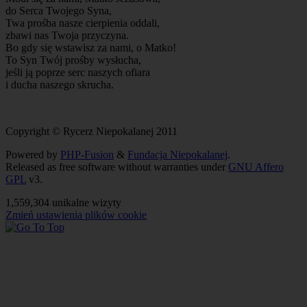
do Serca Twojego Syna,
Twa prośba nasze cierpienia oddali,
zbawi nas Twoja przyczyna.
Bo gdy się wstawisz za nami, o Matko!
To Syn Twój prośby wysłucha,
jeśli ją poprze serc naszych ofiara
i ducha naszego skrucha.
Copyright © Rycerz Niepokalanej 2011
Powered by
PHP-Fusion
&
Fundacja Niepokalanej
.
Released as free software without warranties under
GNU Affero
GPL
v3.
1,559,304 unikalne wizyty
Zmień ustawienia plików cookie