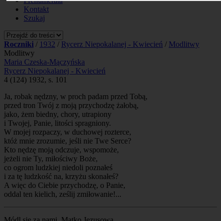
Prenumerata
Kontakt
Szukaj
Roczniki
/
1932
/
Rycerz Niepokalanej - Kwiecień
/
Modlitwy
Modlitwy
Maria Czeska-Mączyńska
Rycerz Niepokalanej - Kwiecień
4 (124) 1932, s. 101
Ja, robak nędzny, w proch padam przed Tobą,
przed tron Twój z moją przychodzę żałobą,
jako, żem biedny, chory, utrapiony
i Twojej, Panie, litości spragniony.
W mojej rozpaczy, w duchowej rozterce,
któż mnie zrozumie, jeśli nie Twe Serce?
Kto nędzę moją odczuje, wspomoże,
jeżeli nie Ty, miłościwy Boże,
co ogrom ludzkiej niedoli poznałeś
i za tę ludzkość na, krzyżu skonałeś?
A więc do Ciebie przychodzę, o Panie,
oddal ten kielich, ześlij zmiłowanie!...
Módl się za nami, Matko Jezusowa,