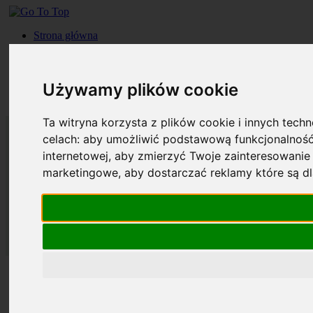
Strona główna
Roczniki
Okładki
Prenumerata
Używamy plików cookie
Kontakt
Szukaj
Ta witryna korzysta z plików cookie i innych tech
celach:
aby umożliwić podstawową funkcjonalność
internetowej
,
aby zmierzyć Twoje zainteresowanie 
marketingowe
,
aby dostarczać reklamy które są d
Strona główna
Roczniki
Okładki