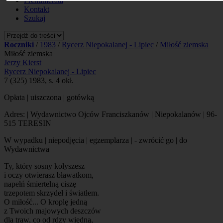
Prenumerata
Kontakt
Szukaj
Roczniki
/
1983
/
Rycerz Niepokalanej - Lipiec
/
Miłość ziemska
Miłość ziemska
Jerzy Kierst
Rycerz Niepokalanej - Lipiec
7 (325) 1983, s. 4 okł.
Opłata | uiszczona | gotówką
Adres: | Wydawnictwo Ojców Franciszkanów | Niepokalanów | 96-
515 TERESIN
W wypadku | niepodjęcia | egzemplarza | -
zwrócić go
| do
Wydawnictwa
Ty, który sosny kołyszesz
i oczy otwierasz bławatkom,
napełń śmiertelną ciszę
trzepotem skrzydeł i światłem.
O miłość... O kroplę jedną
z Twoich majowych deszczów
dla traw, co od rdzy więdną,