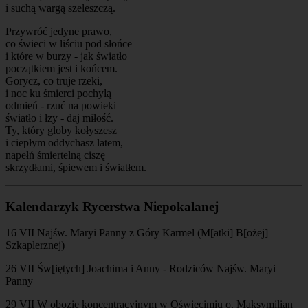
i suchą wargą szeleszczą.
Przywróć jedyne prawo,
co świeci w liściu pod słońce
i które w burzy - jak światło
początkiem jest i końcem.
Gorycz, co truje rzeki,
i noc ku śmierci pochylą
odmień - rzuć na powieki
światło i łzy - daj miłość.
Ty, który globy kołyszesz
i ciepłym oddychasz latem,
napełń śmiertelną ciszę
skrzydłami, śpiewem i światłem.
Kalendarzyk Rycerstwa Niepokalanej
16 VII Najśw. Maryi Panny z Góry Karmel (M[atki] B[ożej]
Szkaplerznej)
26 VII Św[iętych] Joachima i Anny - Rodziców Najśw. Maryi
Panny
29 VII W obozie koncentracyjnym w Oświęcimiu o. Maksymilian