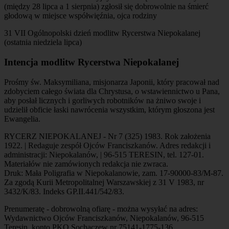
(między 28 lipca a 1 sierpnia) zgłosił się dobrowolnie na śmierć
głodową w miejsce współwięźnia, ojca rodziny
31 VII Ogólnopolski dzień modlitw Rycerstwa Niepokalanej
(ostatnia niedziela lipca)
Intencja modlitw Rycerstwa Niepokalanej
Prośmy św. Maksymiliana, misjonarza Japonii, który pracował nad
zdobyciem całego świata dla Chrystusa, o wstawiennictwo u Pana,
aby posłał licznych i gorliwych robotników na żniwo swoje i
udzielił obficie łaski nawrócenia wszystkim, którym głoszona jest
Ewangelia.
RYCERZ NIEPOKALANEJ - Nr 7 (325) 1983. Rok założenia
1922. | Redaguje zespół Ojców Franciszkanów. Adres redakcji i
administracji: Niepokalanów, | 96-515 TERESIN, tel. 127-01.
Materiałów nie zamówionych redakcja nie zwraca.
Druk: Mała Poligrafia w Niepokalanowie, zam. 17-90000-83/M-87.
Za zgodą Kurii Metropolitalnej Warszawskiej z 31 V 1983, nr
3432/K/83. Indeks GP.II.441/542/83.
Prenumeratę - dobrowolną ofiarę - można wysyłać na adres:
Wydawnictwo Ojców Franciszkanów, Niepokalanów, 96-515
Teresin, konto PKO Sochaczew nr 75141-1775-136