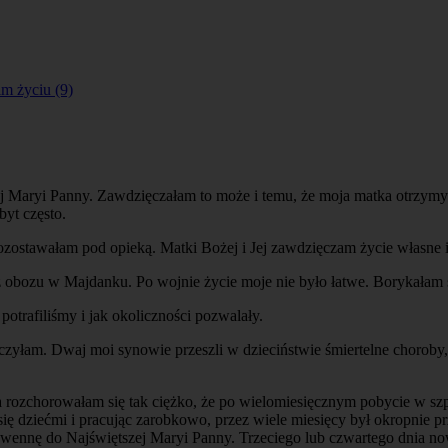
m życiu (9)
 Maryi Panny. Zawdzięczałam to może i temu, że moja matka otrzymyw
byt często.
ozostawałam pod opieką. Matki Bożej i Jej zawdzięczam życie własne i
 obozu w Majdanku. Po wojnie życie moje nie było łatwe. Borykałam si
otrafiliśmy i jak okoliczności pozwalały.
 wyleczyłam. Dwaj moi synowie przeszli w dzieciństwie śmiertelne choro
 rozchorowałam się tak ciężko, że po wielomiesięcznym pobycie w szpit
 się dziećmi i pracując zarobkowo, przez wiele miesięcy był okropnie
owennę do Najświętszej Maryi Panny. Trzeciego lub czwartego dnia n