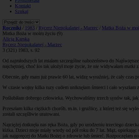
Prenumerata
Kontakt
Szukaj
Roczniki
/
1983
/
Rycerz Niepokalanej - Marzec
/
Matka Boża w moi
Matka Boża w moim życiu (9)
Alicja Karska
Rycerz Niepokalanej - Marzec
3 (321) 1983, s. 92
Od najmłodszych lat miałam szczególne nabożeństwo do Najświętszej
najchętniej, choć los tak ułożył moje życie, że nie widywałam matki z
Obecnie, gdy mam już prawie 60 lat, widzę wyraźniej, że cały czas p
W czasie wojny kilka razy cudem uniknęłam śmierci i cało wyszłam z
Poślubiłam dobrego człowieka. Wychowaliśmy trzech synów tak, jak p
Przeszłam kilka ciężkich chorób, m.in. i gruźlicę, z której też się
zostali szczęśliwie uratowani.
Najciężej dotknęła nas ręka Boża, gdy po urodzeniu trzeciego dziecka
łóżka. Dzieci moje miały wtedy od pół roku do 7 lat. Mąż, opiekując
jak najgoręcej do Matki Bożej o zdrowie lub śmierć. Rozpoczęłam n