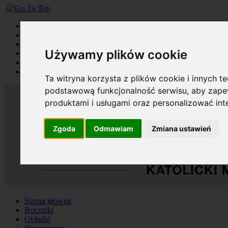
Strona główna
Roczniki
Okładki
Używamy plików cookie
Prenumerata
Kontakt
Szukaj
Ta witryna korzysta z plików cookie i innych t
podstawową funkcjonalność serwisu
,
aby zapew
produktami i usługami oraz personalizować in
Zgoda
Odmawiam
Zmiana ustawień
Strona główna
Roczniki
Okładki