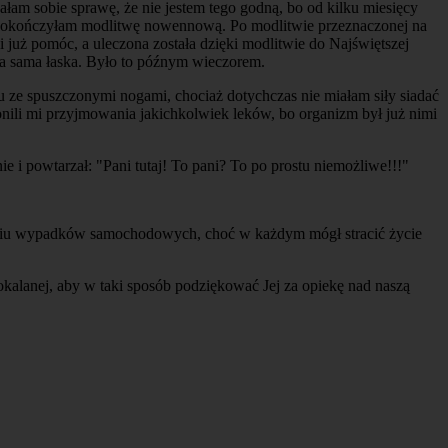
ałam sobie sprawę, że nie jestem tego godną, bo od kilku miesięcy
 dokończyłam modlitwę nowennową. Po modlitwie przeznaczonej na
 już pomóc, a uleczona została dzięki modlitwie do Najświętszej
ka sama łaska. Było to późnym wieczorem.
ku ze spuszczonymi nogami, chociaż dotychczas nie miałam siły siadać
onili mi przyjmowania jakichkolwiek leków, bo organizm był już nimi
e i powtarzał: "Pani tutaj! To pani? To po prostu niemożliwe!!!"
sześciu wypadków samochodowych, choć w każdym mógł stracić życie
okalanej, aby w taki sposób podziękować Jej za opiekę nad naszą