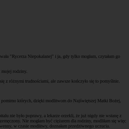
ała "Rycerza Niepokalanej" i ja, gdy tylko mogłam, czytałam go
 mojej rodziny.
ę z różnymi trudnościami, ale zawsze kończyło się to pomyślnie.
by, pomimo których, dzięki modlitwom do Najświętszej Matki Bożej,
alu nie było poprawy, a lekarze orzekli, że już nigdy nie wstanę z
 przemęczony. Nie mogłam być ciężarem dla rodziny, modliłam się więc
owenny, w czasie modlitwy, doznałam przedziwnego uczucia.