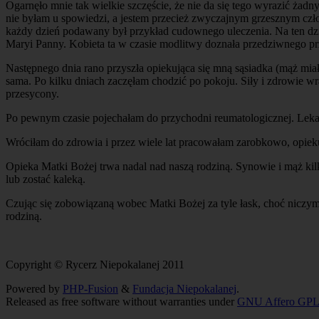
Ogarnęło mnie tak wielkie szczęście, że nie da się tego wyrazić żad
nie byłam u spowiedzi, a jestem przecież zwyczajnym grzesznym c
każdy dzień podawany był przykład cudownego uleczenia. Na ten dzień
Maryi Panny. Kobieta ta w czasie modlitwy doznała przedziwnego prz
Następnego dnia rano przyszła opiekująca się mną sąsiadka (mąż miał
sama. Po kilku dniach zaczęłam chodzić po pokoju. Siły i zdrowie wr
przesycony.
Po pewnym czasie pojechałam do przychodni reumatologicznej. Lekarz (
Wróciłam do zdrowia i przez wiele lat pracowałam zarobkowo, opieku
Opieka Matki Bożej trwa nadal nad naszą rodziną. Synowie i mąż ki
lub zostać kaleką.
Czując się zobowiązaną wobec Matki Bożej za tyle łask, choć niczym
rodziną.
Copyright © Rycerz Niepokalanej 2011
Powered by
PHP-Fusion
&
Fundacja Niepokalanej
.
Released as free software without warranties under
GNU Affero GPL