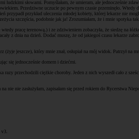
nymi ludzkimi słowami. Pomyślałam, że umieram, ale jednocześnie zdaw
złowiekiem. Przedziwne uczucie po pewnym czasie przeminęło. Wtedy
 przypadł przykład uleczenia młodej kobiety, której lekarze nie mogli
eżycia szczęścia, podobnie jak ja! Zrozumiałam, że i mnie spotyka ta
 wtedy pracę terenową.) i ze zdziwieniem zobaczyła, że siedzę na łóż
acały z dnia na dzień. Dodać muszę, że od jakiegoś czasu lekarze zabr
żyje jeszcze), który mnie znał, osłupiał na mój widok. Patrzył na mni
jąc się jednocześnie domem i dziećmi.
lka razy przechodzili ciężkie choroby. Jeden z nich wyszedł cało z 
 na nie nie zasłużyłam, zapisałam się przed rokiem do Rycerstwa Niep
v3.