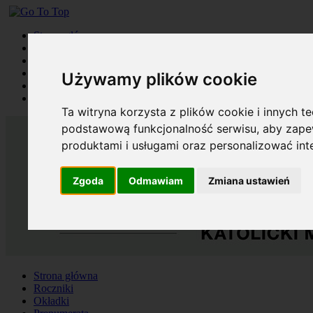
Strona główna
Roczniki
Okładki
Prenumerata
Używamy plików cookie
Kontakt
Szukaj
Ta witryna korzysta z plików cookie i innych t
podstawową funkcjonalność serwisu
,
aby zapew
produktami i usługami oraz personalizować in
Zgoda
Odmawiam
Zmiana ustawień
Strona główna
Roczniki
Okładki