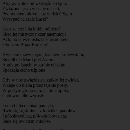
Aby je, wolne od wstrząśnień lądu,
Związane tęczą w setne opaski,
Pod morzem ukryć, i aż w dzień Sądu
Wysypać na szalę Łaski?
Lecz za cóż lilia hołdy odbiera?
Skąd jej mistyczny czar tajemnicy?
Ach, bo ta wzniosła, ta śnieżno-cera,
Obrazem Boga-Rodzicy!
Kwiatem dziewiczym, kwiatem królewskim,
Strzelił dla Marii pręt Aarona.
A gdy po latach, w grobie efeskim,
Spoczęła cicho uśpiona
Gdy w noc gwiaździstą znikły Jej zwłoki,
Wzięte do nieba przez rajskie posły,
W pustym grobowcu, na dnie opoki,
Cudowne lilie wyrosły.
I odtąd lilia niebian pamięta,
Rwie się stęskniona z ludzkich padołów,
I pół-skrzydlata, pół-wniebowzięta,
Stała się kwiatem aniołów.