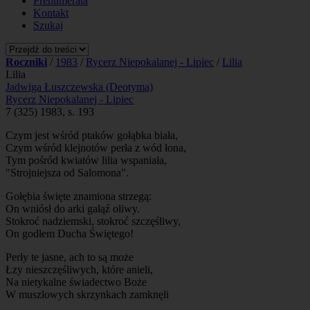
Prenumerata
Kontakt
Szukaj
Roczniki
/
1983
/
Rycerz Niepokalanej - Lipiec
/
Lilia
Lilia
Jadwiga Łuszczewska (Deotyma)
Rycerz Niepokalanej - Lipiec
7 (325) 1983, s. 193
Czym jest wśród ptaków gołąbka biała,
Czym wśród klejnotów perła z wód łona,
Tym pośród kwiatów lilia wspaniała,
"Strojniejsza od Salomona".
Gołębia święte znamiona strzegą:
On wniósł do arki gałąź oliwy.
Stokroć nadziemski, stokroć szczęśliwy,
On godłem Ducha Świętego!
Perły te jasne, ach to są może
Łzy nieszczęśliwych, które anieli,
Na nietykalne świadectwo Boże
W muszlowych skrzynkach zamknęli