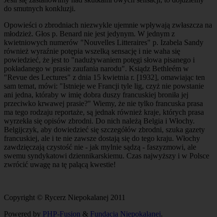
do smutnych konkluzji.
Opowieści o zbrodniach niezwykle ujemnie wpływają zwłaszcza na
młodzież. Głos p. Benard nie jest jedynym. W jednym z
kwietniowych numerów "Nouvelles Litteraires" p. Izabela Sandy
również wyraźnie potępia wszelką sensację i nie waha się
powiedzieć, że jest to "nadużywaniem potęgi słowa pisanego i
pokładanego w prasie zaufania narodu". Ksiądz Bethleém w
"Revue des Lectures" z dnia 15 kwietnia r. [1932], omawiając ten
sam temat, mówi: "Istnieje we Francji tyle lig, czyż nie powstanie
ani jedna, któraby w imię dobra duszy francuskiej broniła jej
przeciwko krwawej prasie?" Wiemy, że nie tylko francuska prasa
ma tego rodzaju reportaże, są jednak również kraje, których prasa
wyrzekła się opisów zbrodni. Do nich należą Belgia i Włochy.
Belgijczyk, aby dowiedzieć się szczegółów zbrodni, szuka gazety
francuskiej, ale i te nie zawsze dostają się do tego kraju. Włochy
zawdzięczają czystość nie - jak mylnie sądzą - faszyzmowi, ale
swemu syndykatowi dziennikarskiemu. Czas najwyższy i w Polsce
zwrócić uwagę na tę palącą kwestie!
Copyright © Rycerz Niepokalanej 2011
Powered by
PHP-Fusion
&
Fundacja Niepokalanej
.