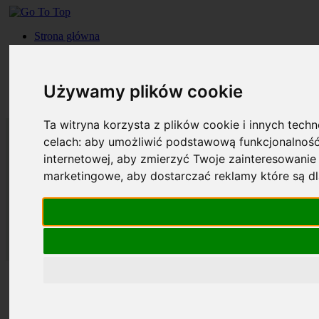
Strona główna
Roczniki
Okładki
Prenumerata
Używamy plików cookie
Kontakt
Szukaj
Ta witryna korzysta z plików cookie i innych tech
celach:
aby umożliwić podstawową funkcjonalność
internetowej
,
aby zmierzyć Twoje zainteresowanie 
marketingowe
,
aby dostarczać reklamy które są d
Strona główna
Roczniki
Okładki