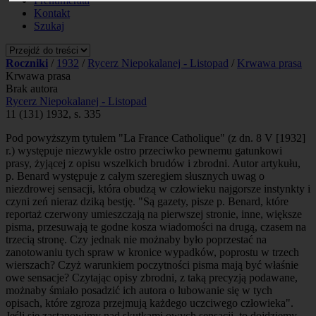
Prenumerata
Kontakt
Szukaj
Roczniki
/
1932
/
Rycerz Niepokalanej - Listopad
/
Krwawa prasa
Krwawa prasa
Brak autora
Rycerz Niepokalanej - Listopad
11 (131) 1932, s. 335
Pod powyższym tytułem "La France Catholique" (z dn. 8 V [1932]
r.) występuje niezwykle ostro przeciwko pewnemu gatunkowi
prasy, żyjącej z opisu wszelkich brudów i zbrodni. Autor artykułu,
p. Benard występuje z całym szeregiem słusznych uwag o
niezdrowej sensacji, która obudzą w człowieku najgorsze instynkty i
czyni zeń nieraz dziką bestję. "Są gazety, pisze p. Benard, które
reportaż czerwony umieszczają na pierwszej stronie, inne, większe
pisma, przesuwają te godne kosza wiadomości na drugą, czasem na
trzecią stronę. Czy jednak nie możnaby było poprzestać na
zanotowaniu tych spraw w kronice wypadków, poprostu w trzech
wierszach? Czyż warunkiem poczytności pisma mają być właśnie
owe sensacje? Czytając opisy zbrodni, z taką precyzją podawane,
możnaby śmiało posadzić ich autora o lubowanie się w tych
opisach, które zgroza przejmują każdego uczciwego człowieka".
Jeśli się zastanowimy nad skutkami owych sensacji, to dojdziemy