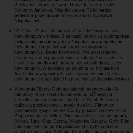
Bełchatowa, Nowego Targu, Domanic, Łasku, Łodzi,
Kolumny, Janikowa, Niepokalanowa. Gości bardzo
serdecznie podejmowało miejscowe koło Rycerstwa
Niepokalanej.
[222]
Dnia 22 maja obchodzono 25-lecie Duszpasterstwa
Niewidomych w Polsce. Z tej okazji odbyła się ogólnopolska
pielgrzymka niewidomych do Niepokalanowa. Spotkanie
niewidomych zorganizował naczelny duszpasterz
niewidomych o. Bruno Pawłowicz. Wielu uczestników
przybyło już dnia poprzedniego, w sobotę. Noc spędzili w
bazylice na modlitwach, którym przewodzili duszpasterze
niewidomych. W niedzielę po południu ks. Prymas kard.
Józef Glemp wygłosił w bazylice przemówienie do 3 tys.
niewidomych oraz udzielił im pasterskiego błogosławieństwa.
Wytwórnia Filmów Dokumentalnych przygotowała 45-
minutowy film o Józefie Kalinowskim, późniejszym
karmelicie bosym znanym jako Ojciec Rafał. Prace nad
realizacją przedsięwzięcia trwały dwa lata. Filmowcy
przemierzyli tysiące kilometrów, by pokazać życiowe szlaki
Błogosławionego: Wilno, Petersburg (dzisiejszy Leningrad),
Syberię, Linz, Graz, Czerną, Wadowice, Kraków, Györ. Film
pokazuje pamiątki po Błogosławionym, byłym oficerze
carskim, powstańcu, Sybiraku i karmelicie bosym. Reżyserem