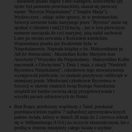
- staraniem pisarki Ingrid Ydén-Sandgren, konwertytki (jej
ojciec był pastorem protestanckim), ukazał się pierwszy
numer "Rycerza Niepokalanej" ("Jungfru Marja").
Wydawczyni - zdając sobie sprawę, że w protestanckiej
Szwecji szerzenie kultu maryjnego przez "Rycerza" może się
spotkać z chłodem i nie
[223]
chęcią. - już w tym pierwszym
numerze nawiązała do czci maryjnej, jaką nadal zachował
Luter po swoim zerwaniu z Kościołem katolickim.
Wspomniana pisarka już dwukrotnie była. w
Niepokalanowie. Napisała książkę o św. Maksymilianie pt.
Allt for Immaculata - Maximilian Kolbe Martyren tran
Auschwitz
("Wszystko dla Niepokalanej - Maksymilian Kolbe
męczennik z Oświęcimia"). Dnia 1 maja, z okazji "Niedzieli
Rycerstwa Niepokalanej", członkowie tego stowarzyszenia
występowali publicznie, co znalazło pozytywny oddźwięk w
tamtejszej prasie. Młodociani członkowie Rycerstwa w
Szwecji w okresie ostatnich świąt Bożego Narodzenia
urządzili też bardzo owocną akcję przygotowywania i
wysyłki paczek odzieżowych do Polski.
Brat Roger, przełożony wspólnoty z Taizé, przekazał
przedstawicielom rządów 7 najbardziej uprzemysłowionych
państw świata, którzy w dniach 28 maja do 2 czerwca zebrali
się w Williamsburgu (USA) na szczycie ekonomicznym, list z
prośbą w imieniu młodzieży całego świata o szybkie