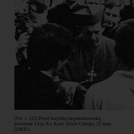
[Fot. s. 222] Przed bazyliką niepokalanowską
powitanie J.Em. Ks. Kard. Józefa Glempa, 22 maja
[1983] r.