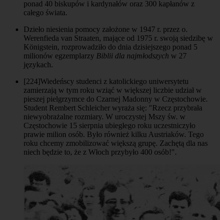
ponad 40 biskupów i kardynałów oraz 300 kapłanów z
całego świata.
Dzieło niesienia pomocy założone w 1947 r. przez o.
Werenfieda van Straaten, mające od 1975 r. swoją siedzibę w
Königstein, rozprowadziło do dnia dzisiejszego ponad 5
milionów egzemplarzy
Biblii dla najmłodszych
w 27
językach.
[224]
Wiedeńscy studenci z katolickiego uniwersytetu
zamierzają w tym roku wziąć w większej liczbie udział w
pieszej pielgrzymce do Czarnej Madonny w Częstochowie.
Student Rembert Schleicher wyraża się: "Rzecz przybrała
niewyobrażalne rozmiary. W uroczystej Mszy św. w
Częstochowie 15 sierpnia ubiegłego roku uczestniczyło
prawie milion osób. Było również kilku Austriaków. Tego
roku chcemy zmobilizować większą grupę. Zachętą dla nas
niech będzie to, że z Włoch przybyło 400 osób!".