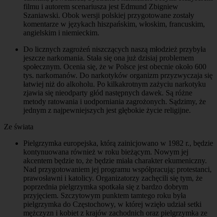
filmu i autorem scenariusza jest Edmund Zbigniew
Szaniawski. Obok wersji polskiej przygotowane zostały
komentarze w językach hiszpańskim, włoskim, francuskim,
angielskim i niemieckim.
Do licznych zagrożeń niszczących naszą młodzież przybyła
jeszcze narkomania. Stała się ona już dzisiaj problemem
społecznym. Ocenia się, że w Polsce jest obecnie około 600
tys. narkomanów. Do narkotyków organizm przyzwyczaja się
łatwiej niż do alkoholu. Po kilkakrotnym zażyciu narkotyku
zjawia się nieodparty głód następnych dawek. Są różne
metody ratowania i uodporniania zagrożonych. Sądzimy, że
jednym z najpewniejszych jest głębokie życie religijne.
Ze świata
Pielgrzymka europejska, którą zainicjowano w 1982 r., będzie
kontynuowana również w roku bieżącym. Nowym jej
akcentem będzie to, że będzie miała charakter ekumeniczny.
Nad przygotowaniem jej programu współpracują: protestanci,
prawosławni i katolicy. Organizatorzy zachęcili się tym, że
poprzednia pielgrzymka spotkała się z bardzo dobrym
przyjęciem. Szczytowym punktem tamtego roku była
pielgrzymka do Częstochowy, w której wzięło udział setki
mężczyzn i kobiet z krajów zachodnich oraz pielgrzymka ze