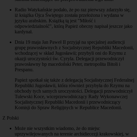
Radio Watykańskie podało, że po raz pierwszy zdarzyło się,
iż książka Ojca Świętego została przełożona i wydana w
języku arabskim. Książką tą jest "Miłość i
odpowiedzialność", którą Papież obecny napisał jeszcze jako
kardynał.
Dnia 19 maja Jan Paweł II przyjął na specjalnej audiencji
grupę prawosławnych z Socjalistycznej Republiki Macedonii,
wchodzącej w skład Jugosławii; przybyli oni do Rzymu z
okazji uroczystości św. Cyryla. Delegacji przewodniczył
prawosławny bp macedoński Peter, metropolita Bitoli i
Prespanu.
Papież spotkał się także z delegacją Socjalistycznej Federalnej
Republiki Jugosławii, która również przybyła do Rzymu na
obchody tych samych uroczystości. Delegacji przewodniczył
Tulewski Koce, wiceprzewodniczący Rady Wykonawczej
Socjalistycznej Republiki Macedonii i przewodniczący
Komisji do Spraw Religijnych w Republice Macedonii.
Z Polski
Może nie wszystkim wiadomo, że do miejsc
uprzywilejowanych na terenie archidiecezji krakowskiej, w