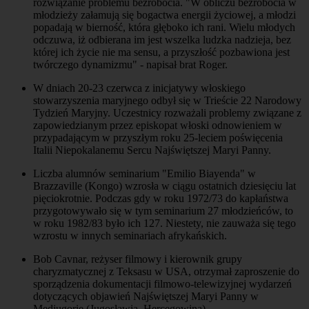
rozwiązanie problemu bezrobocia. "W obliczu bezrobocia w
młodzieży załamują się bogactwa energii życiowej, a młodzi
popadają w bierność, która głęboko ich rani. Wielu młodych
odczuwa, iż odbierana im jest wszelka ludzka nadzieja, bez
której ich życie nie ma sensu, a przyszłość pozbawiona jest
twórczego dynamizmu" - napisał brat Roger.
W dniach 20-23 czerwca z inicjatywy włoskiego
stowarzyszenia maryjnego odbył się w Trieście 22 Narodowy
Tydzień Maryjny. Uczestnicy rozważali problemy związane z
zapowiedzianym przez episkopat włoski odnowieniem w
przypadającym w przyszłym roku 25-leciem poświęcenia
Italii Niepokalanemu Sercu Najświętszej Maryi Panny.
Liczba alumnów seminarium "Emilio Biayenda" w
Brazzaville (Kongo) wzrosła w ciągu ostatnich dziesięciu lat
pięciokrotnie. Podczas gdy w roku 1972/73 do kapłaństwa
przygotowywało się w tym seminarium 27 młodzieńców, to
w roku 1982/83 było ich 127. Niestety, nie zauważa się tego
wzrostu w innych seminariach afrykańskich.
Bob Cavnar, reżyser filmowy i kierownik grupy
charyzmatycznej z Teksasu w USA, otrzymał zaproszenie do
sporządzenia dokumentacji filmowo-telewizyjnej wydarzeń
dotyczących objawień Najświętszej Maryi Panny w
Medjugorie (Jugosławia, Hercegowina).