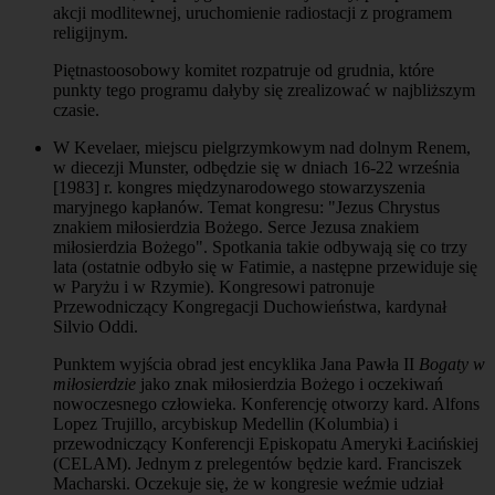
akcji modlitewnej, uruchomienie radiostacji z programem
religijnym.
Piętnastoosobowy komitet rozpatruje od grudnia, które
punkty tego programu dałyby się zrealizować w najbliższym
czasie.
W Kevelaer, miejscu pielgrzymkowym nad dolnym Renem,
w diecezji Munster, odbędzie się w dniach 16-22 września
[1983] r. kongres międzynarodowego stowarzyszenia
maryjnego kapłanów. Temat kongresu: "Jezus Chrystus
znakiem miłosierdzia Bożego. Serce Jezusa znakiem
miłosierdzia Bożego". Spotkania takie odbywają się co trzy
lata (ostatnie odbyło się w Fatimie, a następne przewiduje się
w Paryżu i w Rzymie). Kongresowi patronuje
Przewodniczący Kongregacji Duchowieństwa, kardynał
Silvio Oddi.
Punktem wyjścia obrad jest encyklika Jana Pawła II
Bogaty w
miłosierdzie
jako znak miłosierdzia Bożego i oczekiwań
nowoczesnego człowieka. Konferencję otworzy kard. Alfons
Lopez Trujillo, arcybiskup Medellin (Kolumbia) i
przewodniczący Konferencji Episkopatu Ameryki Łacińskiej
(CELAM). Jednym z prelegentów będzie kard. Franciszek
Macharski. Oczekuje się, że w kongresie weźmie udział