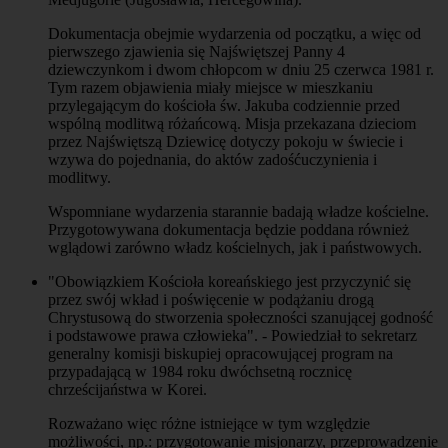
Dokumentacja obejmie wydarzenia od początku, a więc od
pierwszego zjawienia się Najświętszej Panny 4
dziewczynkom i dwom chłopcom w dniu 25 czerwca 1981 r.
Tym razem objawienia miały miejsce w mieszkaniu
przylegającym do kościoła św. Jakuba codziennie przed
wspólną modlitwą różańcową. Misja przekazana dzieciom
przez Najświętszą Dziewicę dotyczy pokoju w świecie i
wzywa do pojednania, do aktów zadośćuczynienia i
modlitwy.
Wspomniane wydarzenia starannie badają władze kościelne.
Przygotowywana dokumentacja będzie poddana również
wglądowi zarówno władz kościelnych, jak i państwowych.
"Obowiązkiem Kościoła koreańskiego jest przyczynić się
przez swój wkład i poświęcenie w podążaniu drogą
Chrystusową do stworzenia społeczności szanującej godność
i podstawowe prawa człowieka". - Powiedział to sekretarz
generalny komisji biskupiej opracowującej program na
przypadającą w 1984 roku dwóchsetną rocznicę
chrześcijaństwa w Korei.
Rozważano więc różne istniejące w tym względzie
możliwości, np.: przygotowanie misjonarzy, przeprowadzenie