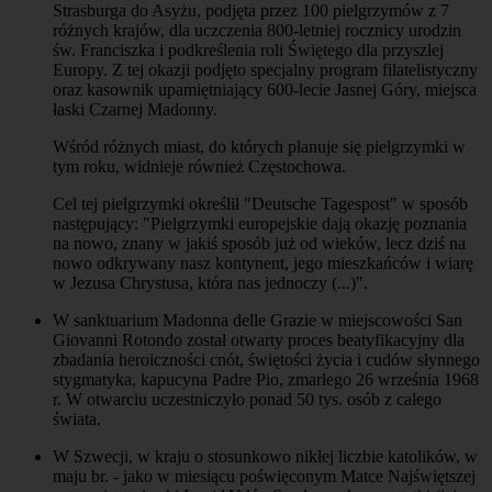
Strasburga do Asyżu, podjęta przez 100 pielgrzymów z 7
różnych krajów, dla uczczenia 800-letniej rocznicy urodzin
św. Franciszka i podkreślenia roli Świętego dla przyszłej
Europy. Z tej okazji podjęto specjalny program filatelistyczny
oraz kasownik upamiętniający 600-lecie Jasnej Góry, miejsca
łaski Czarnej Madonny.
Wśród różnych miast, do których planuje się pielgrzymki w
tym roku, widnieje również Częstochowa.
Cel tej pielgrzymki określił "Deutsche Tagespost" w sposób
następujący: "Pielgrzymki europejskie dają okazję poznania
na nowo, znany w jakiś sposób już od wieków, lecz dziś na
nowo odkrywany nasz kontynent, jego mieszkańców i wiarę
w Jezusa Chrystusa, która nas jednoczy (...)".
W sanktuarium Madonna delle Grazie w miejscowości San
Giovanni Rotondo został otwarty proces beatyfikacyjny dla
zbadania heroiczności cnót, świętości życia i cudów słynnego
stygmatyka, kapucyna Padre Pio, zmarłego 26 września 1968
r. W otwarciu uczestniczyło ponad 50 tys. osób z całego
świata.
W Szwecji, w kraju o stosunkowo nikłej liczbie katolików, w
maju br. - jako w miesiącu poświęconym Matce Najświętszej