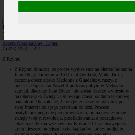
Prenumerata
Kontakt
Szukaj
Roczniki
/
1983
/
Rycerz Niepokalanej - Lipiec
/
Kronika
Kronika
Brak autora
Rycerz Niepokalanej - Lipiec
7 (325) 1983, s. 221
Z Rzymu
Z Rzymu donoszą, że proces wyniesienia na ołtarze Indianina
Juan Diego, któremu w 1531 r. objawiła się Matka Boża,
czczona obecnie jako Madonna z Guadelupy, ruszył z
miejsca. Papież Jan Paweł II podczas pobytu w Meksyku
zapytał, dlaczego Juan Diego "nie został jeszcze wyniesiony
na ołtarze jako święty". Od owego czasu poddano tę sprawę
badaniom. Okazało się, że wizjoner czczony był zaraz po
swej śmierci i kult jego przetrwał do dziś. Procesu
beatyfikacyjnego nie przeprowadzono, bo na przeszkodzie
stanęły wojny, rewolucje, prześladowania, a początkowo
także mała liczba wyznawców Kościoła Chrystusowego w
kraju i jeszcze mniejsza liczba kapłanów, którzy podjęliby
starania zmierzające do przeprowadzenia tego aktu.