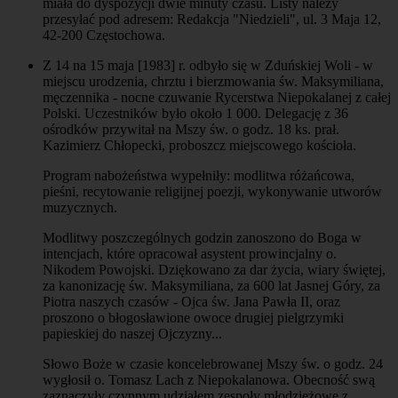
miała do dyspozycji dwie minuty czasu. Listy należy
przesyłać pod adresem: Redakcja "Niedzieli", ul. 3 Maja 12,
42-200 Częstochowa.
Z 14 na 15 maja [1983] r. odbyło się w Zduńskiej Woli - w
miejscu urodzenia, chrztu i bierzmowania św. Maksymiliana,
męczennika - nocne czuwanie Rycerstwa Niepokalanej z całej
Polski. Uczestników było około 1 000. Delegację z 36
ośrodków przywitał na Mszy św. o godz. 18 ks. prał.
Kazimierz Chłopecki, proboszcz miejscowego kościoła.
Program nabożeństwa wypełniły: modlitwa różańcowa,
pieśni, recytowanie religijnej poezji, wykonywanie utworów
muzycznych.
Modlitwy poszczególnych godzin zanoszono do Boga w
intencjach, które opracował asystent prowincjalny o.
Nikodem Powojski. Dziękowano za dar życia, wiary świętej,
za kanonizację św. Maksymiliana, za 600 lat Jasnej Góry, za
Piotra naszych czasów - Ojca św. Jana Pawła II, oraz
proszono o błogosławione owoce drugiej pielgrzymki
papieskiej do naszej Ojczyzny...
Słowo Boże w czasie koncelebrowanej Mszy św. o godz. 24
wygłosił o. Tomasz Lach z Niepokalanowa. Obecność swą
zaznaczyły czynnym udziałem zespoły młodzieżowe z