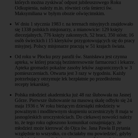
których można zyskiwać odpust jubileuszowego Roku
Odkupienia, należy m.in. również cela śmierci św.
Maksymiliana w byłym obozie oświęcimskim.
W dniu 1 stycznia 1983 r. na terenach misyjnych znajdowało
się 1338 polskich misjonarzy, a mianowicie: 129 księży
diecezjalnych, 776 księży zakonnych, 52 braci, 350 sióstr, 16
osób świeckich i 15 kleryków przygotowujących się do pracy
misyjnej. Polscy misjonarze pracują w 51 krajach świata.
Od roku w Płocku przy parafii św. Stanisława jest czynna
apteka, w której pracują bezinteresownie farmaceuci i lekarze.
Apteka gromadzi pokaźne zasoby leków zagranicznych w 3
pomieszczeniach. Otwarta jest 3 razy w tygodniu. Każdy
potrzebujący otrzymuje lek bezpłatnie po przedłożeniu
recepty lekarskiej.
Polska młodzież akademicka już 48 raz ślubowała na Jasnej
Górze. Pierwsze ślubowanie na masową skalę odbyło się 24
maja 1936 r. W roku bieżącym dziesiątki młodzieży w
poważnym i modlitewnym skupieniu uczestniczyły 8 maja w
jasnogórskich uroczystościach. Do ciekawej nowości należy
to, że tego roku ogłoszono komunikat oznajmiający, że
młodzież może kierować do Ojca św. Jana Pawła II pytania
względnie to wszystko, co chciałaby mu powiedzieć, gdyby