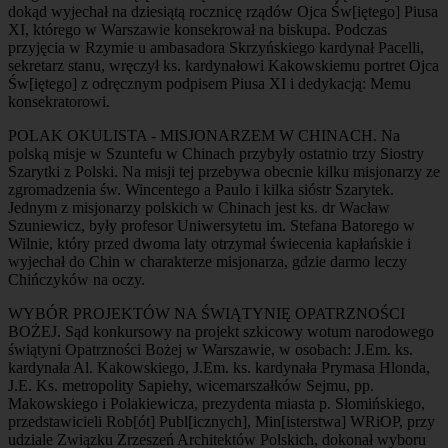
dokąd wyjechał na dziesiątą rocznicę rządów Ojca Św[iętego] Piusa
XI, którego w Warszawie konsekrował na biskupa. Podczas
przyjęcia w Rzymie u ambasadora Skrzyńskiego kardynał Pacelli,
sekretarz stanu, wręczył ks. kardynałowi Kakowskiemu portret Ojca
Św[iętego] z odręcznym podpisem Piusa XI i dedykacją: Memu
konsekratorowi.
POLAK OKULISTA - MISJONARZEM W CHINACH. Na
polską misje w Szuntefu w Chinach przybyły ostatnio trzy Siostry
Szarytki z Polski. Na misji tej przebywa obecnie kilku misjonarzy ze
zgromadzenia św. Wincentego a Paulo i kilka sióstr Szarytek.
Jednym z misjonarzy polskich w Chinach jest ks. dr Wacław
Szuniewicz, były profesor Uniwersytetu im. Stefana Batorego w
Wilnie, który przed dwoma laty otrzymał świecenia kapłańskie i
wyjechał do Chin w charakterze misjonarza, gdzie darmo leczy
Chińczyków na oczy.
WYBÓR PROJEKTÓW NA ŚWIĄTYNIĘ OPATRZNOŚCI
BOŻEJ. Sąd konkursowy na projekt szkicowy wotum narodowego
świątyni Opatrzności Bożej w Warszawie, w osobach: J.Em. ks.
kardynała Al. Kakowskiego, J.Em. ks. kardynała Prymasa Hlonda,
J.E. Ks. metropolity Sapiehy, wicemarszałków Sejmu, pp.
Makowskiego i Polakiewicza, prezydenta miasta p. Słomińskiego,
przedstawicieli Rob[ót] Publ[icznych], Min[isterstwa] WRiOP, przy
udziale Związku Zrzeszeń Architektów Polskich, dokonał wyboru