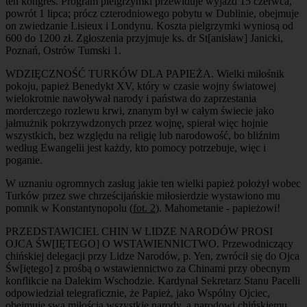
ten kongres. Program pielgrzymki przewiduje wyjazd 15 czerwca,
powrót 1 lipca; prócz czterodniowego pobytu w Dublinie, obejmuje
on zwiedzanie Lisieux i Londynu. Koszta pielgrzymki wyniosą od
600 do 1200 zł. Zgłoszenia przyjmuje ks. dr St[anisław] Janicki,
Poznań, Ostrów Tumski 1.
WDZIĘCZNOŚĆ TURKÓW DLA PAPIEŻA. Wielki miłośnik
pokoju, papież Benedykt XV, który w czasie wojny światowej
wielokrotnie nawoływał narody i państwa do zaprzestania
morderczego rozlewu krwi, znanym był w całym świecie jako
jałmużnik pokrzywdzonych przez wojnę, spierał więc hojnie
wszystkich, bez względu na religię lub narodowość, bo bliźnim
według Ewangelii jest każdy, kto pomocy potrzebuje, więc i
poganie.
W uznaniu ogromnych zasług jakie ten wielki papież położył wobec
Turków przez swe chrześcijańskie miłosierdzie wystawiono mu
pomnik w Konstantynopolu (
fot. 2
). Mahometanie - papieżowi!
PRZEDSTAWICIEL CHIN W LIDZE NARODÓW PROSI
OJCA ŚW[IĘTEGO] O WSTAWIENNICTWO. Przewodniczący
chińskiej delegacji przy Lidze Narodów, p. Yen, zwrócił się do Ojca
Św[iętego] z prośbą o wstawiennictwo za Chinami przy obecnym
konflikcie na Dalekim Wschodzie. Kardynał Sekretarz Stanu Pacelli
odpowiedział telegraficznie, że Papież, jako Wspólny Ojciec,
obejmuje swą miłością wszystkie narody, a narodowi chińskiemu