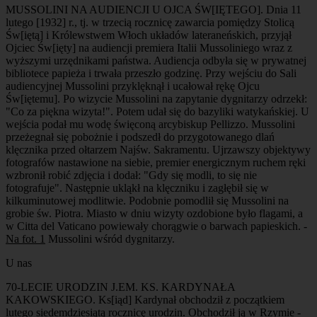
MUSSOLINI NA AUDIENCJI U OJCA ŚW[IĘTEGO]. Dnia 11
lutego [1932] r., tj. w trzecią rocznicę zawarcia pomiędzy Stolicą
Św[iętą] i Królewstwem Włoch układów lateraneńskich, przyjął
Ojciec Św[ięty] na audiencji premiera Italii Mussoliniego wraz z
wyższymi urzędnikami państwa. Audiencja odbyła się w prywatnej
bibliotece papieża i trwała przeszło godzinę. Przy wejściu do Sali
audiencyjnej Mussolini przyklęknął i ucałował rękę Ojcu
Św[iętemu]. Po wizycie Mussolini na zapytanie dygnitarzy odrzekł:
"Co za piękna wizyta!". Potem udał się do bazyliki watykańskiej. U
wejścia podał mu wodę święconą arcybiskup Pellizzo. Mussolini
przeżegnał się pobożnie i podszedł do przygotowanego dlań
klęcznika przed ołtarzem Najśw. Sakramentu. Ujrzawszy objektywy
fotografów nastawione na siebie, premier energicznym ruchem ręki
wzbronił robić zdjęcia i dodał: "Gdy się modli, to się nie
fotografuje". Następnie ukląkł na klęczniku i zagłębił się w
kilkuminutowej modlitwie. Podobnie pomodlił się Mussolini na
grobie św. Piotra. Miasto w dniu wizyty ozdobione było flagami, a
w Citta del Vaticano powiewały chorągwie o barwach papieskich. -
Na fot. 1
Mussolini wśród dygnitarzy.
U nas
70-LECIE URODZIN J.EM. KS. KARDYNAŁA
KAKOWSKIEGO. Ks[iąd] Kardynał obchodził z początkiem
lutego siedemdziesiątą rocznicę urodzin. Obchodził ją w Rzymie -