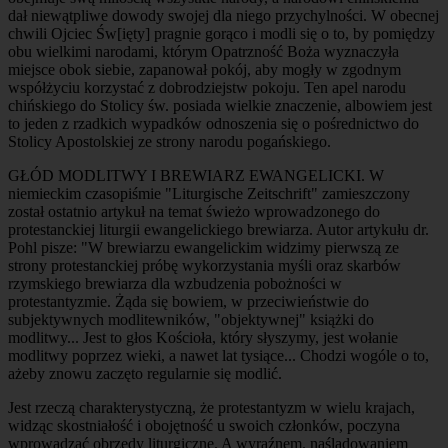
dał niewątpliwe dowody swojej dla niego przychylności. W obecnej
chwili Ojciec Św[ięty] pragnie gorąco i modli się o to, by pomiędzy
obu wielkimi narodami, którym Opatrzność Boża wyznaczyła
miejsce obok siebie, zapanował pokój, aby mogły w zgodnym
współżyciu korzystać z dobrodziejstw pokoju. Ten apel narodu
chińskiego do Stolicy św. posiada wielkie znaczenie, albowiem jest
to jeden z rzadkich wypadków odnoszenia się o pośrednictwo do
Stolicy Apostolskiej ze strony narodu pogańskiego.
GŁÓD MODLITWY I BREWIARZ EWANGELICKI. W
niemieckim czasopiśmie "Liturgische Zeitschrift" zamieszczony
został ostatnio artykuł na temat świeżo wprowadzonego do
protestanckiej liturgii ewangelickiego brewiarza. Autor artykułu dr.
Pohl pisze: "W brewiarzu ewangelickim widzimy pierwszą ze
strony protestanckiej próbę wykorzystania myśli oraz skarbów
rzymskiego brewiarza dla wzbudzenia pobożności w
protestantyzmie. Żąda się bowiem, w przeciwieństwie do
subjektywnych modlitewników, "objektywnej" książki do
modlitwy... Jest to głos Kościoła, który słyszymy, jest wołanie
modlitwy poprzez wieki, a nawet lat tysiące... Chodzi wogóle o to,
ażeby znowu zaczęto regularnie się modlić.
Jest rzeczą charakterystyczną, że protestantyzm w wielu krajach,
widząc skostniałość i obojętność u swoich członków, poczyna
wprowadzać obrzędy liturgiczne. A wyraźnem. naśladowaniem