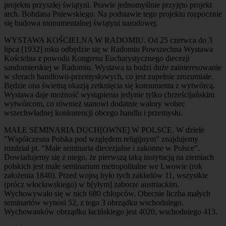
projektu przyszłej świątyni. Prawie jednomyślnie przyjęto projekt
arch. Bohdana Pniewskiego. Na podstawie tego projektu rozpocznie
się budowa monumentalnej świątyni narodowej.
WYSTAWA KOŚCIELNA W RADOMIU. Od 25 czerwca do 3
lipca [1932] roku odbędzie się w Radomiu Powszechna Wystawa
Kościelna z powodu Kongresu Eucharystycznego diecezji
sandomierskiej w Radomiu. Wystawa ta budzi duże zainteresowanie
w sferach handlowo-przemysłowych, co jest zupełnie zrozumiałe.
Będzie ona świetną okazją zetknięcia się konsumenta z wytwórcą.
Wystawa daje możność wystąpienia jedynie tylko chrześcijańskim
wytwórcom, co również stanowi dodatnie walory wobec
wszechwładnej konkurencji obcego handlu i przemysłu.
MAŁE SEMINARIA DUCH[OWNE] W POLSCE. W dziele
"Współczesna Polska pod względem religijnym" znajdujemy
rozdział pt. "Małe seminaria diecezjalne i zakonne w Polsce".
Dowiadujemy się z niego, że pierwszą taką instytucją na ziemiach
polskich jest małe seminarium metropolitalne we Lwowie (rok
założenia 1840). Przed wojną było tych zakładów 11, wszystkie
(prócz włocławskiego) w b[yłym] zaborze austriackim.
Wychowywało się w nich 680 chłopców. Obecnie liczba małych
seminariów wynosi 52, z tego 3 obrządku wschodniego.
Wychowanków obrządku łacińskiego jest 4020, wschodniego 413.