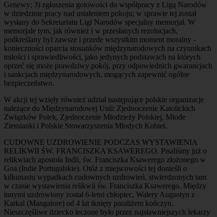
Genewy; 3) zgłoszenia gotowości do współpracy z Ligą Narodów
w dziedzinie pracy nad ustaleniem pokoju; w sprawie tej został
wysłany do Sekretariatu Ligi Narodów specjalny memorjał. W
memorjale tym, jak również i w przesłanych rezolucjach,
podkreślany był zawsze i przede wszystkim moment moralny -
konieczności oparcia stosunków międzynarodowych na czynnikach
miłości i sprawiedliwości, jako jedynych podstawach na których
oprzeć się może prawdziwy pokój, przy odpowiednich gwarancjach
i sankcjach międzynarodowych, mogących zapewnić ogólne
bezpieczeństwo.
W akcji tej wzięły również udział następujące polskie organizacje
należące do Międzynarodowej Unii: Zjednoczenie Katolickich
Związków Polek, Zjednoczenie Młodzieży Polskiej, Młode
Ziemianki i Polskie Stowarzyszenia Młodych Kobiet.
CUDOWNE UZDROWIENIE PODCZAS WYSTAWIENIA
RELIKWII ŚW. FRANCISZKA KSAWEREGO. Pisaliśmy już o
relikwiach apostoła Indii, św. Franciszka Ksawerego złożonego w
Goa (Indie Portugalskie). Otóż z miejscowości tej donieśli o
kilkunastu wypadkach cudownych uzdrowień, stwierdzonych tam
w czasie wystawienia relikwii św. Franciszka Ksawerego. Między
innymi uzdrowiony został 6-letni chłopiec, Walery Augustyn z
Karkal (Mangaiore) od 4 lat tknięty paraliżem kończyn.
Nieszczęśliwe dziecko leczone było przez najsławniejszych lekarzy