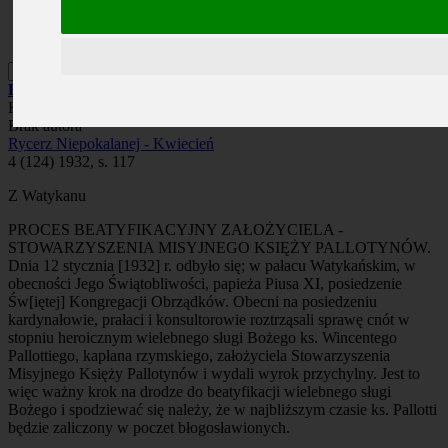
Prenumerata
Kontakt
Szukaj
Roczniki
/
1932
/
Rycerz Niepokalanej - Kwiecień
/
Kronika
Kronika
Brak autora
Rycerz Niepokalanej - Kwiecień
4 (124) 1932, s. 117
Z Watykanu
PROCES BEATYFIKACYJNY ZAŁOŻYCIELA -
STOWARZYSZENIA MISYJNEGO KSIĘŻY PALLOTYNÓW.
Dnia 12 stycznia [1932] r. odbyło się; w pałacu Watykańskim, w
obecności Jego Świątobliwości, papieża Piusa XI, posiedzenie
Św[iętej] Kongregacji Obrządków. Obecni na posiedzeniu
kardynałowie, prałaci i konsultorowie roztrząsali sprawę cnót w
stopniu heroicznym wielebnego sługi Bożego ks. Wincentego
Pallottiego, kapłana rzymskiego, założyciela Stowarzyszenia
Misyjnego Księży Pallotynów i wydali wyrok przychylny. Jest to
więc ważny krok na drodze do beatyfikacji wielebnego sługi
Bożego i spodziewać się należy, że w najbliższym czasie ks. Pallotti
będzie zaliczony w poczet błogosławionych.