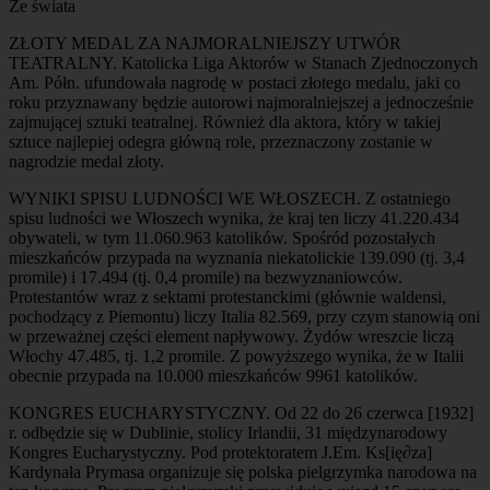
Ze świata
ZŁOTY MEDAL ZA NAJMORALNIEJSZY UTWÓR
TEATRALNY. Katolicka Liga Aktorów w Stanach Zjednoczonych
Am. Półn. ufundowała nagrodę w postaci złotego medalu, jaki co
roku przyznawany będzie autorowi najmoralniejszej a jednocześnie
zajmującej sztuki teatralnej. Również dla aktora, który w takiej
sztuce najlepiej odegra główną role, przeznaczony zostanie w
nagrodzie medal złoty.
WYNIKI SPISU LUDNOŚCI WE WŁOSZECH. Z ostatniego
spisu ludności we Włoszech wynika, że kraj ten liczy 41.220.434
obywateli, w tym 11.060.963 katolików. Spośród pozostałych
mieszkańców przypada na wyznania niekatolickie 139.090 (tj. 3,4
promile) i 17.494 (tj. 0,4 promile) na bezwyznaniowców.
Protestantów wraz z sektami protestanckimi (głównie waldensi,
pochodzący z Piemontu) liczy Italia 82.569, przy czym stanowią oni
w przeważnej części element napływowy. Żydów wreszcie liczą
Włochy 47.485, tj. 1,2 promile. Z powyższego wynika, że w Italii
obecnie przypada na 10.000 mieszkańców 9961 katolików.
KONGRES EUCHARYSTYCZNY. Od 22 do 26 czerwca [1932]
r. odbędzie się w Dublinie, stolicy Irlandii, 31 międzynarodowy
Kongres Eucharystyczny. Pod protektoratem J.Em. Ks[ię∂za]
Kardynała Prymasa organizuje się polska pielgrzymka narodowa na