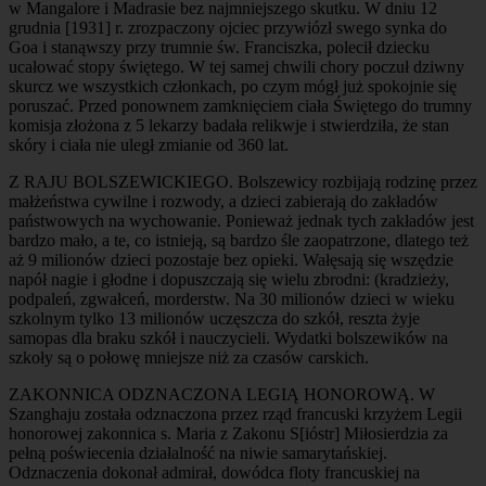
w Mangalore i Madrasie bez najmniejszego skutku. W dniu 12
grudnia [1931] r. zrozpaczony ojciec przywiózł swego synka do
Goa i stanąwszy przy trumnie św. Franciszka, polecił dziecku
ucałować stopy świętego. W tej samej chwili chory poczuł dziwny
skurcz we wszystkich członkach, po czym mógł już spokojnie się
poruszać. Przed ponownem zamknięciem ciała Świętego do trumny
komisja złożona z 5 lekarzy badała relikwje i stwierdziła, że stan
skóry i ciała nie uległ zmianie od 360 lat.
Z RAJU BOLSZEWICKIEGO. Bolszewicy rozbijają rodzinę przez
małżeństwa cywilne i rozwody, a dzieci zabierają do zakładów
państwowych na wychowanie. Ponieważ jednak tych zakładów jest
bardzo mało, a te, co istnieją, są bardzo śle zaopatrzone, dlatego też
aż 9 milionów dzieci pozostaje bez opieki. Wałęsają się wszędzie
napół nagie i głodne i dopuszczają się wielu zbrodni: (kradzieży,
podpaleń, zgwałceń, morderstw. Na 30 milionów dzieci w wieku
szkolnym tylko 13 milionów uczęszcza do szkół, reszta żyje
samopas dla braku szkół i nauczycieli. Wydatki bolszewików na
szkoły są o połowę mniejsze niż za czasów carskich.
ZAKONNICA ODZNACZONA LEGIĄ HONOROWĄ. W
Szanghaju została odznaczona przez rząd francuski krzyżem Legii
honorowej zakonnica s. Maria z Zakonu S[ióstr] Miłosierdzia za
pełną poświecenia działalność na niwie samarytańskiej.
Odznaczenia dokonał admirał, dowódca floty francuskiej na