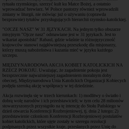
rytuału rzymskiego, szerzyć kult ku Matce Bożej, a ostatnio
wprowadzać brewiarz. W Polsce pastorzy również wprowadzili
zmiany w liturgii, nie mówiąc już o używaniu (coprawda
bezprawnie) tytułów przysługujących hierarchii rzymsko-katolickiej.
"OJCZE NASZ" W 31 JĘZYKACH. Na jednym tylko obszarze
misyjnym "Ojcze nasz" odmawiane jest w 31 językach. Jest to
wikariat apostolski" Rabaul, gdzie właśnie ta różnojęzyczność
krajowców stanowi najgłówniejszą przeszkodę dla misjonarzy,
którzy muszą nabożeństwa i kazania mieć w języku każdego
szczepu.
MIĘDZYNARODOWA AKCJA KOBIET KATOLICKICH NA
RZECZ POKOJU. Uważając, że zagadnienie pokoju jest
bezsprzecznie najważniejszej zagadnieniem moralnym doby
obecnej, Międzynarodowa Unia Katolickich Organizacji Kobiecych
podjęła szeroką akcję współpracy w tej dziedzinie.
Akcja rozwinęła się w trzech kierunkach: 1) modlitwy o światło i
dobrą wolę narodów i ich przedstawicieli; w tym celu 28 milionów
stowarzyszonych przystąpiło na tę intencję do Stołu Pańskiego w
dzień otwarcia Konferencji Rozbrojeniowej, tj. dnia 2 lutego; 2)
przedstawienie członkom Konferencji Rozbrojeniowej postulatów
kobiet katolickich, które ujęte zostały w szeregu rezolucji
podpisanych przez wszystkie kraje, przesłanych przez Unię do