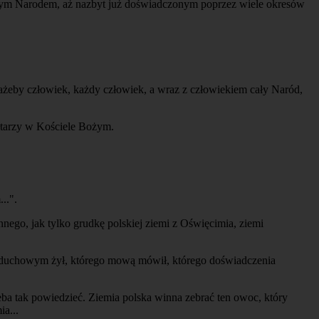
łym Narodem, aż nazbyt już doświadczonym poprzez wiele okresów
 ażeby człowiek, każdy człowiek, a wraz z człowiekiem cały Naród,
łtarzy w Kościele Bożym.
..".
nego, jak tylko grudkę polskiej ziemi z Oświęcimia, ziemi
em duchowym żył, którego mową mówił, którego doświadczenia
ba tak powiedzieć. Ziemia polska winna zebrać ten owoc, który
a...