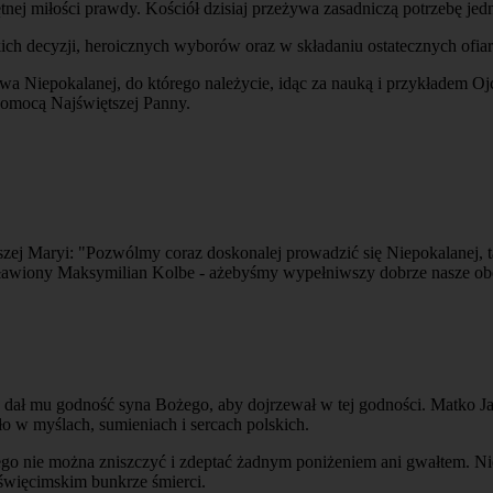
nej miłości prawdy. Kościół dzisiaj przeżywa zasadniczą potrzebę jed
 decyzji, heroicznych wyborów oraz w składaniu ostatecznych ofiar!
wa Niepokalanej, do którego należycie, idąc za nauką i przykładem Oj
 pomocą Najświętszej Panny.
j Maryi: "Pozwólmy coraz doskonalej prowadzić się Niepokalanej, tam i
awiony Maksymilian Kolbe - ażebyśmy wypełniwszy dobrze nasze obowi
g dał mu godność syna Bożego, aby dojrzewał w tej godności. Matko J
o w myślach, sumieniach i sercach polskich.
rego nie można zniszczyć i zdeptać żadnym poniżeniem ani gwałtem. N
święcimskim bunkrze śmierci.