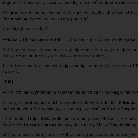
Jego misja musi być prowadzona dalej; musi być kontynuowana ewang
Ale jest jeszcze jeden element, dotyczący ewangelizacji w życiu bł
Niepokalaną Dziewicę, bez zmazy poczętą?
Zwyciężył przez miłość...
Watykan, 18 października 1981 r., audiencja dla Rycerstwa Niepokal
Ileż bowiem razy udawałem się w pielgrzymce do owego miejsca tortur
jednocześnie odnosząc zwycięstwo przez swą miłość.
Jakże żywo mam w pamięci moją ostatnią tam bytność, 7 czerwca 197
świata"...
[198]
W obliczu tak wybranego a zarazem tak ludzkiego i bliskiego nam wzor
Statuty, zaaprobowane w ich uwspółcześnionej formie dnia 8 listopad
pośrednictwem Niepokalanej, czy raczej pozostać na służbie Niepokal
Taki był ideał Ojca Maksymiliana, któremu poświęcił życie, zdolnośc
Królestwa Bożego, zbawienia dusz, dla sprawy Maryi Niepokalanej.
Wzywam was zatem, abyście żyli w coraz gorętszym oddaniu się temu 