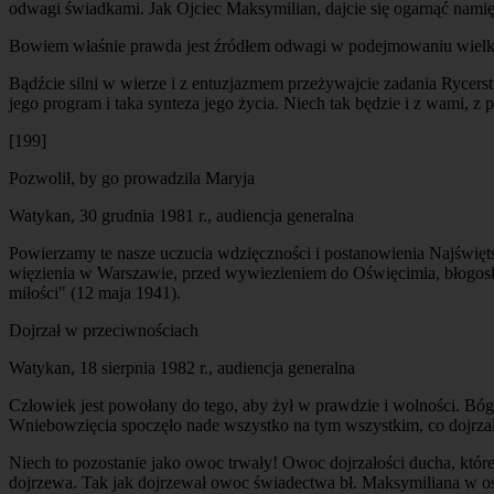
odwagi świadkami. Jak Ojciec Maksymilian, dajcie się ogarnąć namięt
Bowiem właśnie prawda jest źródłem odwagi w podejmowaniu wielkich
Bądźcie silni w wierze i z entuzjazmem przeżywajcie zadania Rycerst
jego program i taka synteza jego życia. Niech tak będzie i z wami, z
[199]
Pozwolił, by go prowadziła Maryja
Watykan, 30 grudnia 1981 r., audiencja generalna
Powierzamy te nasze uczucia wdzięczności i postanowienia Najświętsze
więzienia w Warszawie, przed wywiezieniem do Oświęcimia, błogosł
miłości" (12 maja 1941).
Dojrzał w przeciwnościach
Watykan, 18 sierpnia 1982 r., audiencja generalna
Człowiek jest powołany do tego, aby żył w prawdzie i wolności. Bó
Wniebowzięcia spoczęło nade wszystko na tym wszystkim, co dojrzał
Niech to pozostanie jako owoc trwały! Owoc dojrzałości ducha, któ
dojrzewa. Tak jak dojrzewał owoc świadectwa bł. Maksymiliana w o