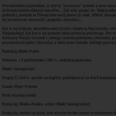
Powiedziałem poprzednio, że jest to "tworzywo" polskie a teraz muszę
doświadczeniem różnych narodów... Tak więc postać św. Maksymilian
godności, zrodziła w Oświęcimiu swój zbawczy znak. Miłość okazała 
się tryumfować nienawiść i pogarda człowieka...
Jest w tej syntezie, ukształtowanej życiem i śmiercią Męczennika, ew
Niepokalaną! Ale jest w tej syntezie także prorocza przestroga. Jes
dzisiejszy Święty wyszedł z samego centrum poniżenia człowieka, po
poszanowanie praw człowieka, a także praw narodu, którego prawa s
Radością Matki-Polski
Watykan, 13 października 1982 r., audiencja generalna
Matko Jasnogórska!
Pragnę Ci dziś w sposób szczególny podziękować za dzień kanonizacj
Gaude Mater Polonia
Prole fecunda nobili!
Raduj się, Matko-Polsko, wobec Matki Jasnogórskiej!
Raduj się, ziemio ojczysta, tym nowym twoim synem wyniesionym do 