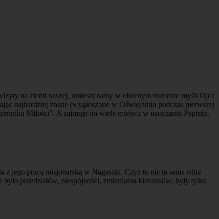
wizyty na ziemi naszej, umieszczamy w obecnym numerze myśli Ojca
jając najbardziej znane (wygłoszone w Oświęcimiu podczas pierwszej
zenniku Miłości". A zajmuje on wiele miejsca w nauczaniu Papieża.
 z jego pracą misjonarską w Nagasaki. Czyż to nie ta sama silna
 było przedziałów, niespójności, zmieniania kierunków; były tylko