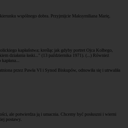
 kierunku wspólnego dobra. Przyjmijcie Maksymiliana Marię,
olickiego kapłaństwa; kreśląc jak gdyby portret Ojca Kolbego,
m działania łaski..." (13 października 1971). (...) Również
kapłana...
niona przez Pawła VI i Synod Biskupów, odnowiła się i utrwaliła
i, ale potwierdza ją i umacnia. Chcemy być posłuszni i wierni
iej postawy.