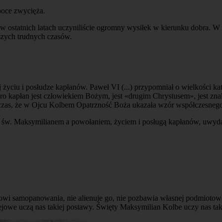
poce zwycięża.
w ostatnich latach uczyniliście ogromny wysiłek w kierunku dobra. W
szych trudnych czasów.
 życiu i posłudze kapłanów. Paweł VI (...) przypomniał o wielkości kat
kapłan jest człowiekiem Bożym, jest «drugim Chrystusem», jest znakie
czas, że w Ojcu Kolbem Opatrzność Boża ukazała wzór współczesnego 
y św. Maksymilianem a powołaniem, życiem i posługą kapłanów, uwydat
wi samopanowania, nie alienuje go, nie pozbawia własnej podmiotowośc
jowe uczą nas takiej postawy. Święty Maksymilian Kolbe uczy nas tak