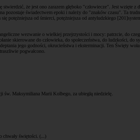
 stwierdzić, że jest ono zarazem głęboko "człowiecze". Jest wzięte z 
a pozostaje świadectwem epoki i należy do "znaków czasu". Ta trudna
się potężniejsza od śmierci, potężniejsza od antyludzkiego
[201]
syste
angeliczne wezwanie o wielkiej przejrzystości i mocy: patrzcie, do cze
t wołanie skierowane do człowieka, do społeczeństwa, do ludzkości, do
deptania jego godności, okrucieństwa i eksterminacji. Ten Święty wo
traszliwie pogwałcono.
i św. Maksymiliana Marii Kolbego, za ubiegłą niedzielę.
chwały świętości. (...)