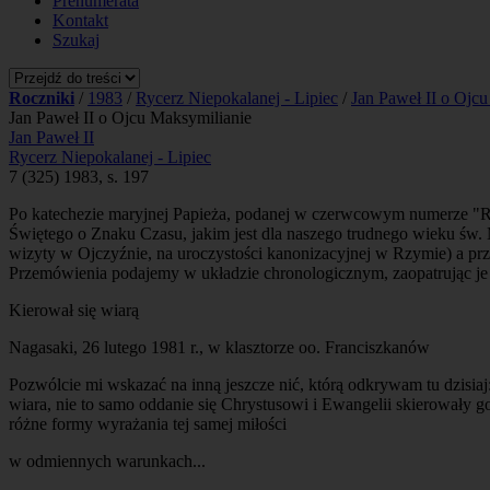
Prenumerata
Kontakt
Szukaj
Roczniki
/
1983
/
Rycerz Niepokalanej - Lipiec
/
Jan Paweł II o Ojc
Jan Paweł II o Ojcu Maksymilianie
Jan Paweł II
Rycerz Niepokalanej - Lipiec
7 (325) 1983, s. 197
Po katechezie maryjnej Papieża, podanej w czerwcowym numerze "R
Świętego o Znaku Czasu, jakim jest dla naszego trudnego wieku św.
wizyty w Ojczyźnie, na uroczystości kanonizacyjnej w Rzymie) a prz
Przemówienia podajemy w układzie chronologicznym, zaopatrując je je
Kierował się wiarą
Nagasaki, 26 lutego 1981 r., w klasztorze oo. Franciszkanów
Pozwólcie mi wskazać na inną jeszcze nić, którą odkrywam tu dzisiaj
wiara, nie to samo oddanie się Chrystusowi i Ewangelii skierowały g
różne formy wyrażania tej samej miłości
w odmiennych warunkach...