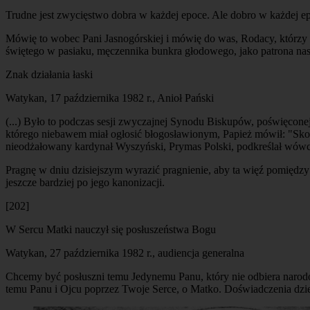
Trudne jest zwycięstwo dobra w każdej epoce. Ale dobro w każdej e
Mówię to wobec Pani Jasnogórskiej i mówię do was, Rodacy, którzy 
świętego w pasiaku, męczennika bunkra głodowego, jako patrona na
Znak działania łaski
Watykan, 17 października 1982 r., Anioł Pański
(...) Było to podczas sesji zwyczajnej Synodu Biskupów, poświęconej
którego niebawem miał ogłosić błogosławionym, Papież mówił: "Skoro 
nieodżałowany kardynał Wyszyński, Prymas Polski, podkreślał wów
Pragnę w dniu dzisiejszym wyrazić pragnienie, aby ta więź pomiędz
jeszcze bardziej po jego kanonizacji.
[202]
W Sercu Matki nauczył się posłuszeństwa Bogu
Watykan, 27 października 1982 r., audiencja generalna
Chcemy być posłuszni temu Jedynemu Panu, który nie odbiera narodo
temu Panu i Ojcu poprzez Twoje Serce, o Matko. Doświadczenia dzie