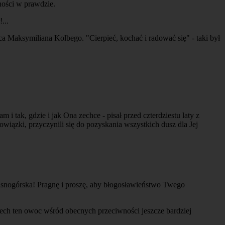
ności w prawdzie.
...
ca Maksymiliana Kolbego. "Cierpieć, kochać i radować się" - taki był
 tak, gdzie i jak Ona zechce - pisał przed czterdziestu laty z
ązki, przyczynili się do pozyskania wszystkich dusz dla Jej
asnogórska! Pragnę i proszę, aby błogosławieństwo Twego
iech ten owoc wśród obecnych przeciwności jeszcze bardziej