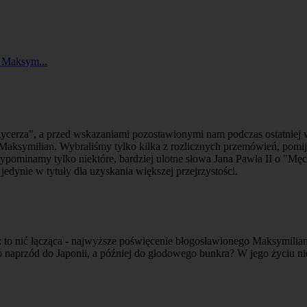
u Maksym...
ycerza", a przed wskazaniami pozostawionymi nam podczas ostatniej 
 Maksymilian. Wybraliśmy tylko kilka z rozlicznych przemówień, pomi
ypominamy tylko niektóre, bardziej ulotne słowa Jana Pawła II o "Męc
dynie w tytuły dla uzyskania większej przejrzystości.
: to nić łącząca - najwyższe poświęcenie błogosławionego Maksymiliana
o naprzód do Japonii, a później do głodowego bunkra? W jego życiu nie