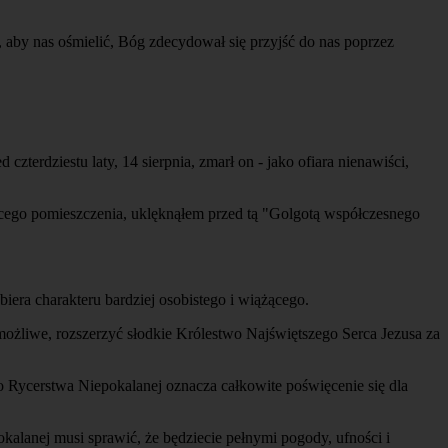
 aby nas ośmielić, Bóg zdecydował się przyjść do nas poprzez
erdziestu laty, 14 sierpnia, zmarł on - jako ofiara nienawiści,
ącego pomieszczenia, uklęknąłem przed tą "Golgotą współczesnego
iera charakteru bardziej osobistego i wiążącego.
 możliwe, rozszerzyć słodkie Królestwo Najświętszego Serca Jezusa za
do Rycerstwa Niepokalanej oznacza całkowite poświęcenie się dla
alanej musi sprawić, że będziecie pełnymi pogody, ufności i