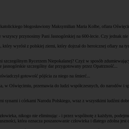
katolickiego błogosławiony Maksymilian Maria Kolbe, ofiara Oświęci
 wszyscy przynosimy Pani Jasnogórskiej na 600-lecie. Czy jednak nie je
tóry wyrósł z polskiej ziemi, który dojrzał do heroicznej ofiary na t
dni szczególnym Rycerzem Niepokalanej? Czyż w sposób zdumiewający n
e jasnogórskie szczególny dar przygotowany przez Opatrzność...
 oświadczył gotowość pójścia za niego na śmierć...
eka, w Oświęcimiu, przemawia do ludzi współczesnych, do narodów i s
imi synami i córkami Narodu Polskiego, wraz z wszystkimi ludźmi dobre
 człowieka, nikogo nie eliminując - i przez wspólnotę z każdym, pod
szności, która oznacza poszanowanie człowieka i dlatego zdolna jest