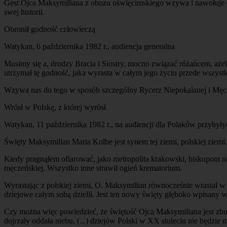
Gest Ojca Maksymiliana z obozu oświęcimskiego wzywa i nawołuje d
swej historii.
Obronił godność człowieczą
Watykan, 6 października 1982 r., audiencja generalna
Musimy się a, drodzy Bracia i Siostry, mocno związać różańcem, aże
utrzymał tę godność, jaka wyrasta w całym jego życiu przede wszy
Wzywa nas do tego w sposób szczególny Rycerz Niepokalanej i Męcze
Wrósł w Polskę, z której wyrósł
Watykan, 11 października 1982 r., na audiencji dla Polaków przybył
Święty Maksymilian Maria Kolbe jest synem tej ziemi, polskiej zie
Kiedy pragnąłem ofiarować, jako metropolita krakowski, biskupom na 
męczeńskiej. Wszystko inne strawił ogień krematorium.
Wyrastając z polskiej ziemi, O. Maksymilian równocześnie wrastał 
dziejowe całym sobą dzielił. Jest ten nowy święty głęboko wpisany w h
Czy można więc powiedzieć, że świętość Ojca Maksymiliana jest zbu
dojrzały oddała niebu. (...) dziejów Polski w XX stuleciu nie będzi