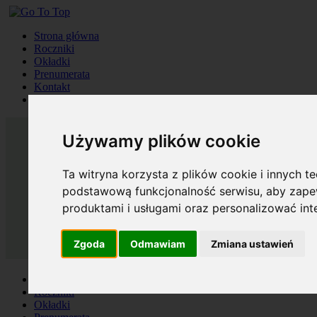
Strona główna
Roczniki
Okładki
Prenumerata
Kontakt
Szukaj
Używamy plików cookie
Ta witryna korzysta z plików cookie i innych t
podstawową funkcjonalność serwisu
,
aby zapew
produktami i usługami oraz personalizować in
Zgoda
Odmawiam
Zmiana ustawień
Strona główna
Roczniki
Okładki