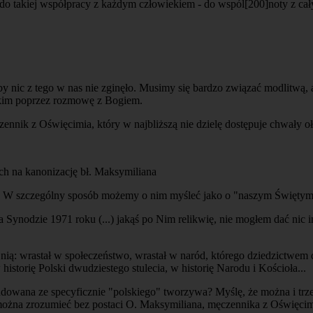
o takiej współpracy z każdym człowiekiem - do wspól
[200]
noty z ca
by nic z tego w nas nie zginęło. Musimy się bardzo związać modlitwą,
stkim poprzez rozmowę z Bogiem.
nnik z Oświęcimia, który w najbliższą nie dzielę dostępuje chwały o
ych na kanonizację bł. Maksymiliana
mi. W szczególny sposób możemy o nim myśleć jako o "naszym Świętym.
Synodzie 1971 roku (...) jakąś po Nim relikwię, nie mogłem dać nic in
w nią: wrastał w społeczeństwo, wrastał w naród, którego dziedzictw
istorię Polski dwudziestego stulecia, w historię Narodu i Kościoła...
dowana ze specyficznie "polskiego" tworzywa? Myślę, że można i trze
e można zrozumieć bez postaci O. Maksymiliana, męczennika z Oświęcimi