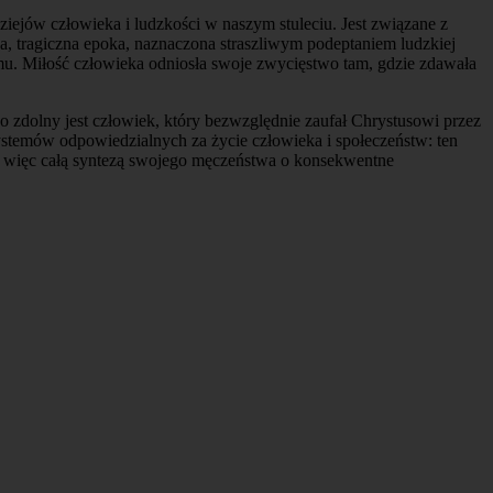
dziejów człowieka i ludzkości w naszym stuleciu. Jest związane z
, tragiczna epoka, naznaczona straszliwym podeptaniem ludzkiej
mu. Miłość człowieka odniosła swoje zwycięstwo tam, gdzie zdawała
go zdolny jest człowiek, który bezwzględnie zaufał Chrystusowi przez
 systemów odpowiedzialnych za życie człowieka i społeczeństw: ten
ła więc całą syntezą swojego męczeństwa o konsekwentne