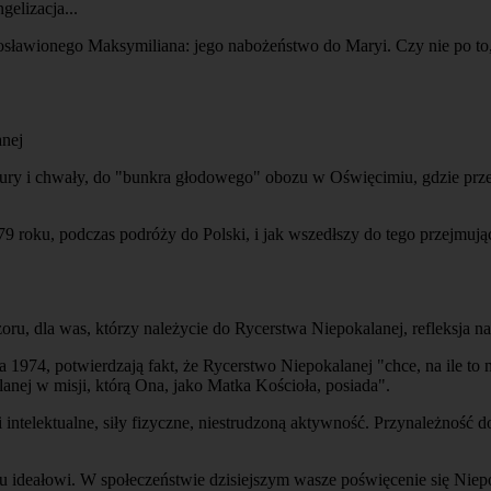
elizacja...
ogosławionego Maksymiliana: jego nabożeństwo do Maryi. Czy nie po to,
anej
y i chwały, do "bunkra głodowego" obozu w Oświęcimiu, gdzie przed czt
9 roku, podczas podróży do Polski, i jak wszedłszy do tego przejmuj
u, dla was, którzy należycie do Rycerstwa Niepokalanej, refleksja nab
a 1974, potwierdzają fakt, że Rycerstwo Niepokalanej "chce, na ile to
anej w misji, którą Ona, jako Matka Kościoła, posiada".
i intelektualne, siły fizyczne, niestrudzoną aktywność. Przynależność 
ideałowi. W społeczeństwie dzisiejszym wasze poświęcenie się Niepok