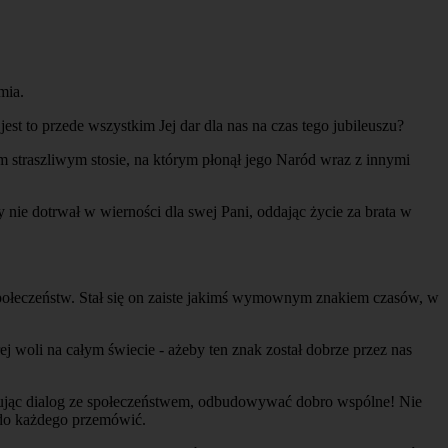
mia.
st to przede wszystkim Jej dar dla nas na czas tego jubileuszu?
ym straszliwym stosie, na którym płonął jego Naród wraz z innymi
ie dotrwał w wierności dla swej Pani, oddając życie za brata w
połeczeństw. Stał się on zaiste jakimś wymownym znakiem czasów, w
j woli na całym świecie - ażeby ten znak został dobrze przez nas
ejmując dialog ze społeczeństwem, odbudowywać dobro wspólne! Nie
 do każdego przemówić.