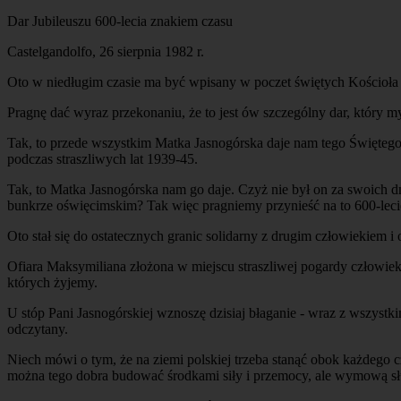
Dar Jubileuszu 600-lecia znakiem czasu
Castelgandolfo, 26 sierpnia 1982 r.
Oto w niedługim czasie ma być wpisany w poczet świętych Kościoła 
Pragnę dać wyraz przekonaniu, że to jest ów szczególny dar, który my
Tak, to przede wszystkim Matka Jasnogórska daje nam tego Świętego, k
podczas straszliwych lat 1939-45.
Tak, to Matka Jasnogórska nam go daje. Czyż nie był on za swoich 
bunkrze oświęcimskim? Tak więc pragniemy przynieść na to 600-leci
Oto stał się do ostatecznych granic solidarny z drugim człowiekiem i
Ofiara Maksymiliana złożona w miejscu straszliwej pogardy człowi
których żyjemy.
U stóp Pani Jasnogórskiej wznoszę dzisiaj błaganie - wraz z wszystk
odczytany.
Niech mówi o tym, że na ziemi polskiej trzeba stanąć obok każdego
można tego dobra budować środkami siły i przemocy, ale wymową słu