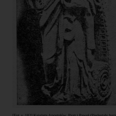
[Fot. s. 182] Książęta Apostołów, Piotr i Paweł (Piedestały baz