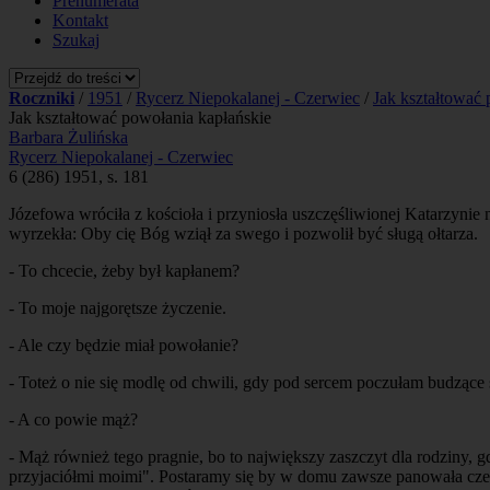
Prenumerata
Kontakt
Szukaj
Roczniki
/
1951
/
Rycerz Niepokalanej - Czerwiec
/
Jak kształtować 
Jak kształtować powołania kapłańskie
Barbara Żulińska
Rycerz Niepokalanej - Czerwiec
6 (286) 1951, s. 181
Józefowa wróciła z kościoła i przyniosła uszczęśliwionej Katarzynie 
wyrzekła: Oby cię Bóg wziął za swego i pozwolił być sługą ołtarza.
- To chcecie, żeby był kapłanem?
- To moje najgorętsze życzenie.
- Ale czy będzie miał powołanie?
- Toteż o nie się modlę od chwili, gdy pod sercem poczułam budzące s
- A co powie mąż?
- Mąż również tego pragnie, bo to największy zaszczyt dla rodziny, 
przyjaciółmi moimi". Postaramy się by w domu zawsze panowała cześć