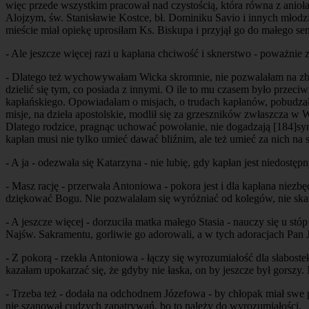
więc przede wszystkim pracował nad czystością, która równa z aniołam
Alojzym, św. Stanisławie Kostce, bł. Dominiku Savio i innych młodz
mieście miał opiekę uprosiłam Ks. Biskupa i przyjął go do małego se
- Ale jeszcze więcej razi u kapłana chciwość i sknerstwo - poważni
- Dlatego też wychowywałam Wicka skromnie, nie pozwalałam na zby
dzielić się tym, co posiada z innymi. O ile to mu czasem było przec
kapłańskiego. Opowiadałam o misjach, o trudach kapłanów, pobudzał
misje, na dzieła apostolskie, modlił się za grzeszników zwłaszcza 
Dlatego rodzice, pragnąc uchować powołanie, nie dogadzają
[184]
sy
kapłan musi nie tylko umieć dawać bliźnim, ale też umieć za nich na s
- A ja - odezwała się Katarzyna - nie lubię, gdy kapłan jest niedostę
- Masz rację - przerwała Antoniowa - pokora jest i dla kapłana nie
dziękować Bogu. Nie pozwalałam się wyróżniać od kolegów, nie skarży
- A jeszcze więcej - dorzuciła matka małego Stasia - nauczy się u s
Najśw. Sakramentu, gorliwie go adorowali, a w tych adoracjach Pan J
- Z pokorą - rzekła Antoniowa - łączy się wyrozumiałość dla słabost
kazałam upokarzać się, że gdyby nie łaska, on by jeszcze był gorszy. 
- Trzeba też - dodała na odchodnem Józefowa - by chłopak miał swe p
nie szanował cudzych zapatrywań, bo to należy do wyrozumiałości.