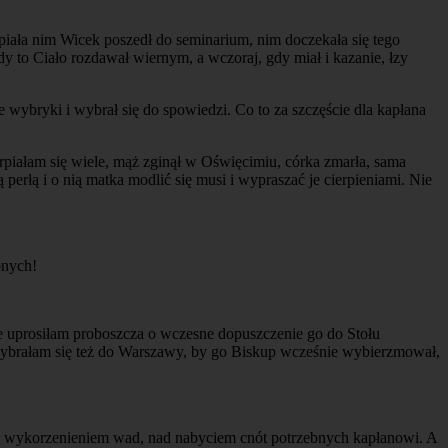
rpiała nim Wicek poszedł do seminarium, nim doczekała się tego
dy to Ciało rozdawał wiernym, a wczoraj, gdy miał i kazanie, łzy
e wybryki i wybrał się do spowiedzi. Co to za szczęście dla kapłana
erpiałam się wiele, mąż zginął w Oświęcimiu, córka zmarła, sama
erłą i o nią matka modlić się musi i wypraszać je cierpieniami. Nie
bnych!
le uprosiłam proboszcza o wczesne dopuszczenie go do Stołu
 wybrałam się też do Warszawy, by go Biskup wcześnie wybierzmował,
nad wykorzenieniem wad, nad nabyciem cnót potrzebnych kapłanowi. A