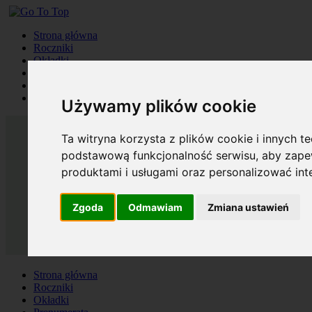
Strona główna
Roczniki
Okładki
Prenumerata
Kontakt
Szukaj
Używamy plików cookie
Ta witryna korzysta z plików cookie i innych t
podstawową funkcjonalność serwisu
,
aby zapew
produktami i usługami oraz personalizować in
Zgoda
Odmawiam
Zmiana ustawień
Strona główna
Roczniki
Okładki