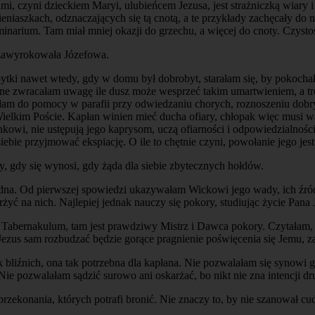
i, czyni dzieckiem Maryi, ulubieńcem Jezusa, jest strażniczką wiary i
ieniaszkach, odznaczających się tą cnotą, a te przykłady zachęcały d
minarium. Tam miał mniej okazji do grzechu, a więcej do cnoty. Czysto
e zawyrokowała Józefowa.
tki nawet wtedy, gdy w domu był dobrobyt, starałam się, by pokochał
iwne zwracałam uwagę ile dusz może wesprzeć takim umartwieniem, a tr
am do pomocy w parafii przy odwiedzaniu chorych, roznoszeniu dobryc
w Wielkim Poście. Kapłan winien mieć ducha ofiary, chłopak więc mus
nkowi, nie ustępują jego kaprysom, uczą ofiarności i odpowiedzialnośc
iebie przyjmować ekspiację. O ile to chętnie czyni, powołanie jego jest
pny, gdy się wynosi, gdy żąda dla siebie zbytecznych hołdów.
zbędna. Od pierwszej spowiedzi ukazywałam Wickowi jego wady, ich źród
ć na nich. Najlepiej jednak nauczy się pokory, studiując życie Pana 
tóp Tabernakulum, tam jest prawdziwy Mistrz i Dawca pokory. Czytałam
ezus sam rozbudzać będzie gorące pragnienie poświęcenia się Jemu, za
ek bliźnich, ona tak potrzebna dla kapłana. Nie pozwalałam się synowi
Nie pozwalałam sądzić surowo ani oskarżać, bo nikt nie zna intencji dr
rzekonania, których potrafi bronić. Nie znaczy to, by nie szanował c