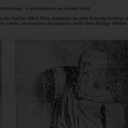
ochrzczonego, w tym momencie się ujawnił i rzekł:
zystko budźmy miłość Bożą, rozpalajmy ją częstą Komunią Św[iętą] i m
y wieniec przeznaczony dla kapłanów wedle Serca Bożego. Módlcie się