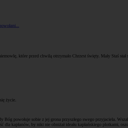
powołani...
niemowlę, które przed chwilą otrzymało Chrzest święty. Mały Staś stał 
ię życie.
gdy Bóg powołuje sobie z jej grona przyszłego swego przyjaciela. Wsz
 dla kapłanów, by nikt nie obniżał ideału kapłańskiego plotkami, osz