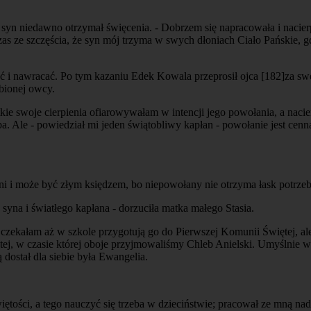
ej syn niedawno otrzymał święcenia. - Dobrzem się napracowała i nacie
czas ze szczęścia, że syn mój trzyma w swych dłoniach Ciało Pańskie, g
czyć i nawracać. Po tym kazaniu Edek Kowala przeprosił ojca
[182]
za sw
bionej owcy.
tkie swoje cierpienia ofiarowywałam w intencji jego powołania, a naci
Ale - powiedział mi jeden świątobliwy kapłan - powołanie jest cenną p
yni i może być złym księdzem, bo niepowołany nie otrzyma łask potrze
 syna i światłego kapłana - dorzuciła matka małego Stasia.
 czekałam aż w szkole przygotują go do Pierwszej Komunii Świętej, a
ętej, w czasie której oboje przyjmowaliśmy Chleb Anielski. Umyślnie
dostał dla siebie była Ewangelia.
więtości, a tego nauczyć się trzeba w dzieciństwie; pracował ze mną 