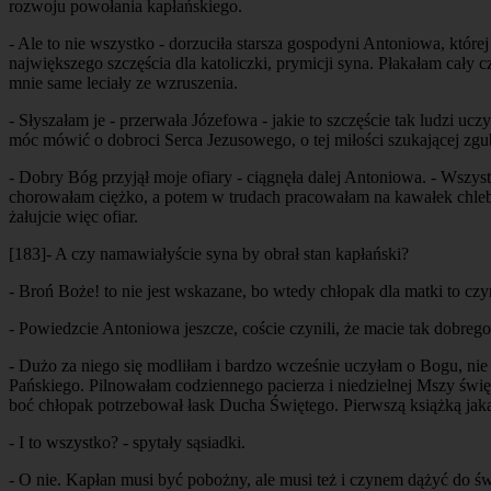
rozwoju powołania kapłańskiego.
- Ale to nie wszystko - dorzuciła starsza gospodyni Antoniowa, któr
największego szczęścia dla katoliczki, prymicji syna. Płakałam cały 
mnie same leciały ze wzruszenia.
- Słyszałam je - przerwała Józefowa - jakie to szczęście tak ludzi u
móc mówić o dobroci Serca Jezusowego, o tej miłości szukającej zgu
- Dobry Bóg przyjął moje ofiary - ciągnęła dalej Antoniowa. - Wszys
chorowałam ciężko, a potem w trudach pracowałam na kawałek chleba. 
żałujcie więc ofiar.
[183]
- A czy namawiałyście syna by obrał stan kapłański?
- Broń Boże! to nie jest wskazane, bo wtedy chłopak dla matki to cz
- Powiedzcie Antoniowa jeszcze, coście czynili, że macie tak dobrego
- Dużo za niego się modliłam i bardzo wcześnie uczyłam o Bogu, nie
Pańskiego. Pilnowałam codziennego pacierza i niedzielnej Mszy świ
boć chłopak potrzebował łask Ducha Świętego. Pierwszą książką jaką 
- I to wszystko? - spytały sąsiadki.
- O nie. Kapłan musi być pobożny, ale musi też i czynem dążyć do ś