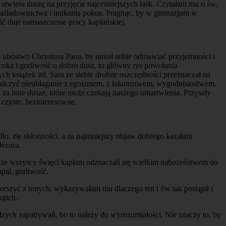
 otwiera duszę na przyjęcie najcenniejszych łask. Czytałam mu o św.
o naśladownictwa i unikania pokus. Pragnąc, by w gimnazjum w
ść daje namaszczenie pracy kapłańskiej.
 ubóstwo Chrystusa Pana, by umiał sobie odmawiać przyjemności i
oska i gorliwość o dobro dusz, to główny rys powołania
h książek itd. Sam ze siebie drobne oszczędności przeznaczał na
i walczyć nieubłaganie z egoizmem, z łakomstwem, wygodnisiostwem.
i za inne dusze, które może czekają naszego umartwienia. Przyszły
 czyste, bezinteresowne.
ło, złe skłonności, a za najmniejszy objaw dobrego kazałam
Jezusa.
, że wszyscy święci kapłani odznaczali się wielkim nabożeństwem do
pał, gorliwość.
 gorszyć z innych, wykazywałam mu dlaczego ten i ów tak postąpił i
ugich.
udzych zapatrywań, bo to należy do wyrozumiałości. Nie znaczy to, by