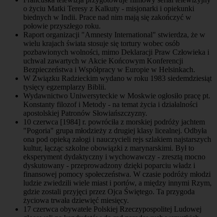
o życiu Matki Teresy z Kalkuty - misjonarki i opiekunki
biednych w Indii. Prace nad nim mają się zakończyć w
połowie przyszłego roku.
Raport organizacji "Amnesty International" stwierdza, że w
wielu krajach świata stosuje się tortury wobec osób
pozbawionych wolności, mimo Deklaracji Praw Człowieka i
uchwal zawartych w Akcie Końcowym Konferencji
Bezpieczeństwa i Współpracy w Europie w Helsinkach.
W Związku Radzieckim wydano w roku 1983 siedemdziesiąt
tysięcy egzemplarzy Biblii.
Wydawnictwo Uniwersyteckie w Moskwie ogłosiło pracę pt.
Konstanty filozof i Metody - na temat życia i działalności
apostolskiej Patronów Słowiańszczyzny.
10 czerwca [1984] r. powróciła z morskiej podróży jachtem
"Pogoria" grupa młodzieży z drugiej klasy licealnej. Odbyła
ona pod opieką załogi i nauczycieli rejs szlakiem najstarszych
kultur, łącząc szkolne obowiązki z marynarskimi. Był to
eksperyment dydaktyczny i wychowawczy - zresztą mocno
dyskutowany - przeprowadzony dzięki poparciu władz i
finansowej pomocy społeczeństwa. W czasie podróży młodzi
ludzie zwiedzili wiele miast i portów, a między innymi Rzym,
gdzie zostali przyjęci przez Ojca Świętego. Ta przygoda
życiowa trwała dziewięć miesięcy.
17 czerwca obywatele Polskiej Rzeczypospolitej Ludowej