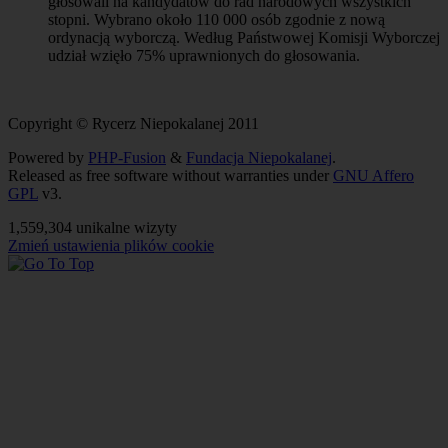
głosowali na kandydatów do rad narodowych wszystkich
stopni. Wybrano około 110 000 osób zgodnie z nową
ordynacją wyborczą. Według Państwowej Komisji Wyborczej
udział wzięło 75% uprawnionych do głosowania.
Copyright © Rycerz Niepokalanej 2011
Powered by
PHP-Fusion
&
Fundacja Niepokalanej
.
Released as free software without warranties under
GNU Affero
GPL
v3.
1,559,304 unikalne wizyty
Zmień ustawienia plików cookie