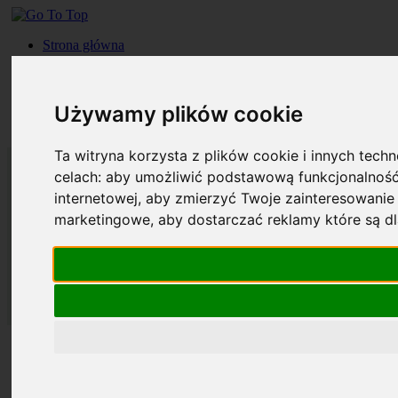
Strona główna
Roczniki
Okładki
Prenumerata
Używamy plików cookie
Kontakt
Szukaj
Ta witryna korzysta z plików cookie i innych tech
celach:
aby umożliwić podstawową funkcjonalność
internetowej
,
aby zmierzyć Twoje zainteresowanie 
marketingowe
,
aby dostarczać reklamy które są d
Strona główna
Roczniki
Okładki