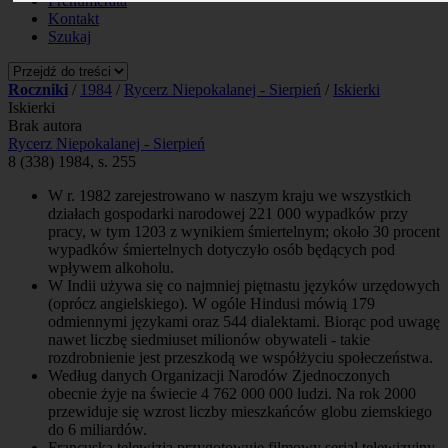
Prenumerata
Kontakt
Szukaj
Roczniki
/
1984
/
Rycerz Niepokalanej - Sierpień
/
Iskierki
Iskierki
Brak autora
Rycerz Niepokalanej - Sierpień
8 (338) 1984, s. 255
W r. 1982 zarejestrowano w naszym kraju we wszystkich
działach gospodarki narodowej 221 000 wypadków przy
pracy, w tym 1203 z wynikiem śmiertelnym; około 30 procent
wypadków śmiertelnych dotyczyło osób będących pod
wpływem alkoholu.
W Indii używa się co najmniej piętnastu języków urzędowych
(oprócz angielskiego). W ogóle Hindusi mówią 179
odmiennymi językami oraz 544 dialektami. Biorąc pod uwagę
nawet liczbę siedmiuset milionów obywateli - takie
rozdrobnienie jest przeszkodą we współżyciu społeczeństwa.
Według danych Organizacji Narodów Zjednoczonych
obecnie żyje na świecie 4 762 000 000 ludzi. Na rok 2000
przewiduje się wzrost liczby mieszkańców globu ziemskiego
do 6 miliardów.
Francuska telewizja przygotowuje filmowy serial telewizyjny