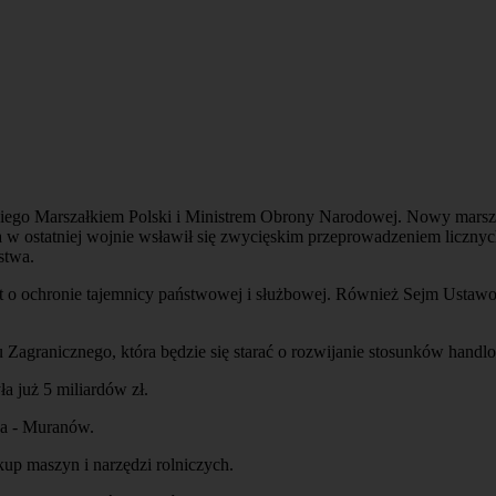
o Marszałkiem Polski i Ministrem Obrony Narodowej. Nowy marszałek
 w ostatniej wojnie wsławił się zwycięskim przeprowadzeniem licznych
stwa.
t o ochronie tajemnicy państwowej i służbowej. Również Sejm Ustawod
 Zagranicznego, która będzie się starać o rozwijanie stosunków handl
 już 5 miliardów zł.
a - Muranów.
up maszyn i narzędzi rolniczych.