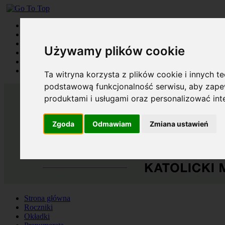
Strona główna
Roczniki
Okładki
Używamy plików cookie
Prenumerata
Kontakt
Szukaj
Ta witryna korzysta z plików cookie i innych t
podstawową funkcjonalność serwisu
,
aby zapew
produktami i usługami oraz personalizować in
Zgoda
Odmawiam
Zmiana ustawień
Strona główna
Roczniki
Okładki