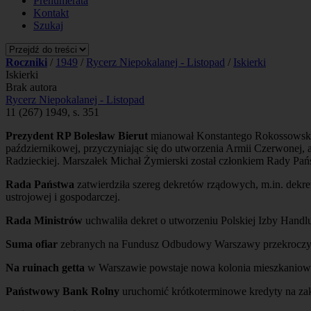
Prenumerata
Kontakt
Szukaj
Roczniki
/
1949
/
Rycerz Niepokalanej - Listopad
/
Iskierki
Iskierki
Brak autora
Rycerz Niepokalanej - Listopad
11 (267) 1949, s. 351
Prezydent RP Bolesław Bierut
mianował Konstantego Rokossowskieg
październikowej, przyczyniając się do utworzenia Armii Czerwonej, a
Radzieckiej. Marszałek Michał Żymierski został członkiem Rady Pań
Rada Państwa
zatwierdziła szereg dekretów rządowych, m.in. dekre
ustrojowej i gospodarczej.
Rada Ministrów
uchwaliła dekret o utworzeniu Polskiej Izby Handlu
Suma ofiar
zebranych na Fundusz Odbudowy Warszawy przekroczyła
Na ruinach getta
w Warszawie powstaje nowa kolonia mieszkaniow
Państwowy Bank Rolny
uruchomić krótkoterminowe kredyty na zak