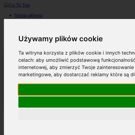
Strona główna
Roczniki
Okładki
Prenumerata
Używamy plików cookie
Kontakt
Szukaj
Ta witryna korzysta z plików cookie i innych tech
celach:
aby umożliwić podstawową funkcjonalność
internetowej
,
aby zmierzyć Twoje zainteresowanie 
marketingowe
,
aby dostarczać reklamy które są d
Strona główna
Roczniki
Okładki