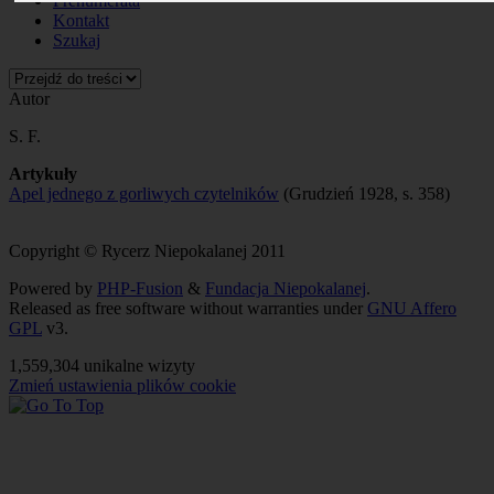
Prenumerata
Kontakt
Szukaj
Autor
S. F.
Artykuły
Apel jednego z gorliwych czytelników
(Grudzień 1928, s. 358)
Copyright © Rycerz Niepokalanej 2011
Powered by
PHP-Fusion
&
Fundacja Niepokalanej
.
Released as free software without warranties under
GNU Affero
GPL
v3.
1,559,304 unikalne wizyty
Zmień ustawienia plików cookie