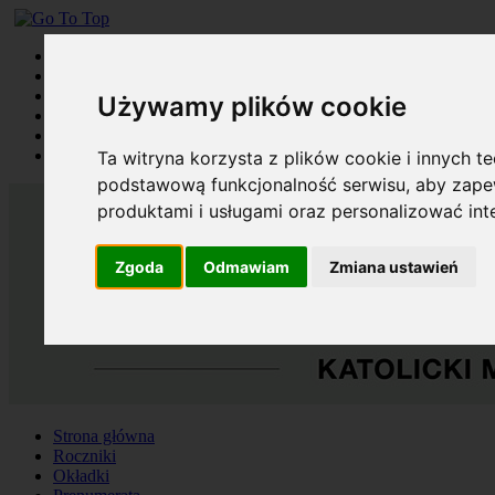
Strona główna
Roczniki
Okładki
Używamy plików cookie
Prenumerata
Kontakt
Szukaj
Ta witryna korzysta z plików cookie i innych t
podstawową funkcjonalność serwisu
,
aby zapew
produktami i usługami oraz personalizować in
Zgoda
Odmawiam
Zmiana ustawień
Strona główna
Roczniki
Okładki