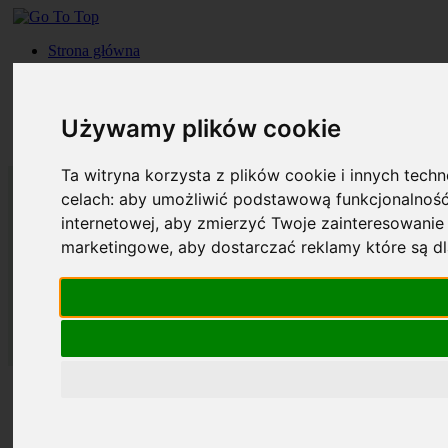
Strona główna
Roczniki
Okładki
Prenumerata
Używamy plików cookie
Kontakt
Szukaj
Ta witryna korzysta z plików cookie i innych tech
celach:
aby umożliwić podstawową funkcjonalność
internetowej
,
aby zmierzyć Twoje zainteresowanie 
marketingowe
,
aby dostarczać reklamy które są d
Strona główna
Roczniki
Okładki