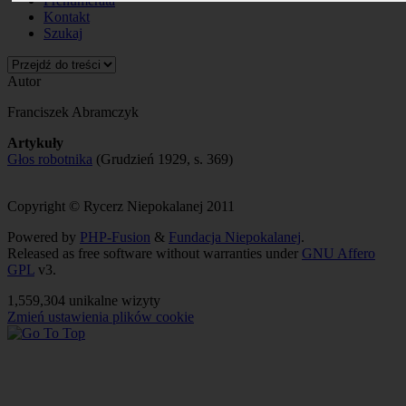
Prenumerata
Kontakt
Szukaj
Autor
Franciszek Abramczyk
Artykuły
Głos robotnika
(Grudzień 1929, s. 369)
Copyright © Rycerz Niepokalanej 2011
Powered by
PHP-Fusion
&
Fundacja Niepokalanej
.
Released as free software without warranties under
GNU Affero
GPL
v3.
1,559,304 unikalne wizyty
Zmień ustawienia plików cookie