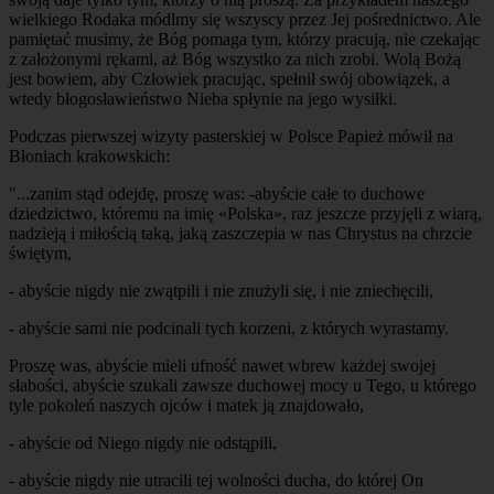
wielkiego Rodaka módlmy się wszyscy przez Jej pośrednictwo. Ale
pamiętać musimy, że Bóg pomaga tym, którzy pracują, nie czekając
z założonymi rękami, aż Bóg wszystko za nich zrobi. Wolą Bożą
jest bowiem, aby Człowiek pracując, spełnił swój obowiązek, a
wtedy błogosławieństwo Nieba spłynie na jego wysiłki.
Podczas pierwszej wizyty pasterskiej w Polsce Papież mówił na
Błoniach krakowskich:
"...zanim stąd odejdę, proszę was: -abyście całe to duchowe
dziedzictwo, któremu na imię «Polska», raz jeszcze przyjęli z wiarą,
nadzieją i miłością taką, jaką zaszczepia w nas Chrystus na chrzcie
świętym,
- abyście nigdy nie zwątpili i nie znużyli się, i nie zniechęcili,
- abyście sami nie podcinali tych korzeni, z których wyrastamy.
Proszę was, abyście mieli ufność nawet wbrew każdej swojej
słabości, abyście szukali zawsze duchowej mocy u Tego, u którego
tyle pokoleń naszych ojców i matek ją znajdowało,
- abyście od Niego nigdy nie odstąpili,
- abyście nigdy nie utracili tej wolności ducha, do której On