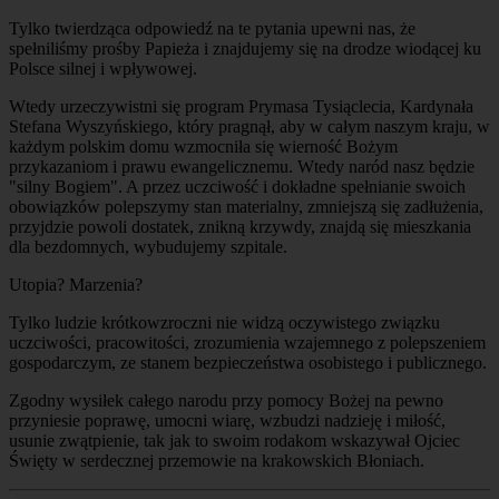
Tylko twierdząca odpowiedź na te pytania upewni nas, że
spełniliśmy prośby Papieża i znajdujemy się na drodze wiodącej ku
Polsce silnej i wpływowej.
Wtedy urzeczywistni się program Prymasa Tysiąclecia, Kardynała
Stefana Wyszyńskiego, który pragnął, aby w całym naszym kraju, w
każdym polskim domu wzmocniła się wierność Bożym
przykazaniom i prawu ewangelicznemu. Wtedy naród nasz będzie
"silny Bogiem". A przez uczciwość i dokładne spełnianie swoich
obowiązków polepszymy stan materialny, zmniejszą się zadłużenia,
przyjdzie powoli dostatek, znikną krzywdy, znajdą się mieszkania
dla bezdomnych, wybudujemy szpitale.
Utopia? Marzenia?
Tylko ludzie krótkowzroczni nie widzą oczywistego związku
uczciwości, pracowitości, zrozumienia wzajemnego z polepszeniem
gospodarczym, ze stanem bezpieczeństwa osobistego i publicznego.
Zgodny wysiłek całego narodu przy pomocy Bożej na pewno
przyniesie poprawę, umocni wiarę, wzbudzi nadzieję i miłość,
usunie zwątpienie, tak jak to swoim rodakom wskazywał Ojciec
Święty w serdecznej przemowie na krakowskich Błoniach.