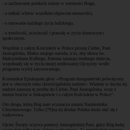
- o zachowanie polskich rodzin w wierności Bogu,
- o miłość wbrew wszelkim objawom nienawiści,
- o ratowanie każdego życia ludzkiego,
- o trzeźwość, uczciwość i prawdę w życiu domowym i
społecznym.
Wspólnie z całym Kościołem w Polsce proszę Ciebie, Pani
Jasnogórska, Matko mojego narodu, o to, aby słowa św.
Maksymiliana Kolbego, Patrona naszego trudnego stulecia,
wypełniały się w życiu mojej umiłowanej Ojczyzny wedle
programu wyżej zarysowanego.
Komunikat Episkopatu głosi -«Program duszpasterski poświęcony
jest w obecnym roku chrześcijańskiej nadziei». Właśnie w duchu tej
nadziei zanoszę tę prośbę do Ciebie, Pani Jasnogórska, wraz z
moimi braćmi w biskupstwie i z całym Kościołem w Polsce".
Oto droga, którą Bóg nam wyznacza ustami Namiestnika
Chrystusowego. Tylko
[79]
na tej drodze Polska może stać się i
wpływowa.
Ojciec Święty wzywa pomocy Jasnogórskiej Pani, gdyż Bóg łaskę
swoją daje tylko tym, którzy o nią proszą. Za przykładem naszego