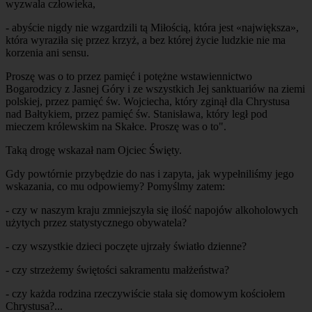
wyzwala człowieka,
- abyście nigdy nie wzgardzili tą Miłością, która jest «największa»,
która wyraziła się przez krzyż, a bez której życie ludzkie nie ma
korzenia ani sensu.
Proszę was o to przez pamięć i potężne wstawiennictwo
Bogarodzicy z Jasnej Góry i ze wszystkich Jej sanktuariów na ziemi
polskiej, przez pamięć św. Wojciecha, który zginął dla Chrystusa
nad Bałtykiem, przez pamięć św. Stanisława, który legł pod
mieczem królewskim na Skałce. Proszę was o to".
Taką drogę wskazał nam Ojciec Święty.
Gdy powtórnie przybędzie do nas i zapyta, jak wypełniliśmy jego
wskazania, co mu odpowiemy? Pomyślmy zatem:
- czy w naszym kraju zmniejszyła się ilość napojów alkoholowych
użytych przez statystycznego obywatela?
- czy wszystkie dzieci poczęte ujrzały światło dzienne?
- czy strzeżemy świętości sakramentu małżeństwa?
- czy każda rodzina rzeczywiście stała się domowym kościołem
Chrystusa?...