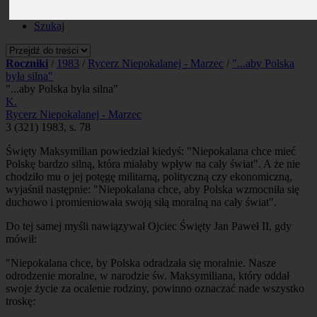
Prenumerata
Kontakt
Szukaj
Roczniki
/
1983
/
Rycerz Niepokalanej - Marzec
/
"...aby Polska
była silna"
"...aby Polska była silna"
K.
Rycerz Niepokalanej - Marzec
3 (321) 1983, s. 78
Święty Maksymilian powiedział kiedyś: "Niepokalana chce mieć
Polskę bardzo silną, która miałaby wpływ na cały świat". A że nie
chodziło mu o jej potęgę militarną, polityczną czy ekonomiczną,
wyjaśnił następnie: "Niepokalana chce, aby Polska wzmocniła się
duchowo i promieniowała swoją siłą moralną na cały świat".
Do tej samej myśli nawiązywał Ojciec Święty Jan Paweł II, gdy
mówił:
"Niepokalana chce, by Polska odradzała się moralnie. Nasze
odrodzenie moralne, w narodzie św. Maksymiliana, który oddał
swoje życie za ocalenie rodziny, powinno oznaczać nade wszystko
troskę: