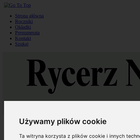
Strona główna
Roczniki
Okładki
Prenumerata
Kontakt
Szukaj
Używamy plików cookie
Strona główna
Roczniki
Okładki
Ta witryna korzysta z plików cookie i innych tech
Prenumerata