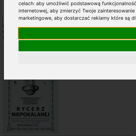
celach:
aby umożliwić podstawową funkcjonalność
Kontakt
Szukaj
internetowej
,
aby zmierzyć Twoje zainteresowanie 
marketingowe
,
aby dostarczać reklamy które są d
Okładka: RN 8/1927
Okładki
»
Rocznik 1927
»
RN 8/1927