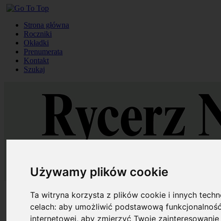
Strona główna
Roczniki
Okładki
Prenumerata
Kontakt
Szukaj
Używamy plików cookie
Strona główna
Ta witryna korzysta z plików cookie i innych tech
Roczniki
celach:
aby umożliwić podstawową funkcjonalność
Okładki
internetowej
,
aby zmierzyć Twoje zainteresowanie 
Prenumerata