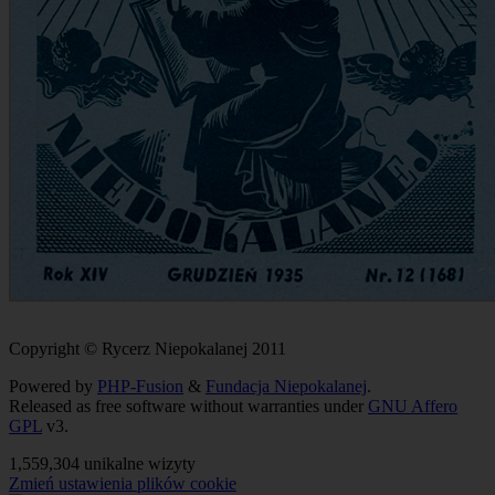
Copyright © Rycerz Niepokalanej 2011
Powered by
PHP-Fusion
&
Fundacja Niepokalanej
.
Released as free software without warranties under
GNU Affero
GPL
v3.
1,559,304 unikalne wizyty
Zmień ustawienia plików cookie