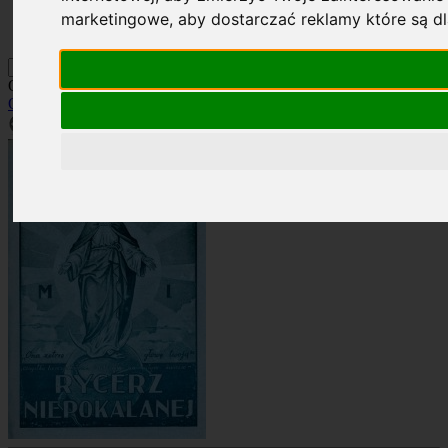
Kontakt
marketingowe
,
aby dostarczać reklamy które są d
Szukaj
Okładka: RN 5/1935
Okładki
»
Rocznik 1935
»
RN 5/1935