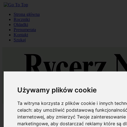
Strona główna
Roczniki
Okładki
Prenumerata
Kontakt
Szukaj
Używamy plików cookie
Ta witryna korzysta z plików cookie i innych tech
celach:
aby umożliwić podstawową funkcjonalność
Strona główna
Roczniki
internetowej
,
aby zmierzyć Twoje zainteresowanie 
Okładki
marketingowe
,
aby dostarczać reklamy które są d
Prenumerata