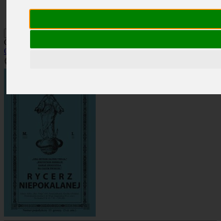
Kontakt
Szukaj
Okładka: RN 5/1925
Okładki
»
Rocznik 1925
»
RN 5/1925