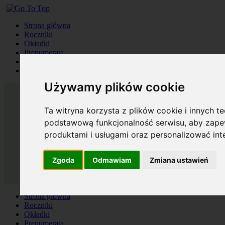
Strona główna
Roczniki
Okładki
Prenumerata
Kontakt
Szukaj
Używamy plików cookie
Ta witryna korzysta z plików cookie i innych t
podstawową funkcjonalność serwisu
,
aby zapew
produktami i usługami oraz personalizować in
Zgoda
Odmawiam
Zmiana ustawień
Strona główna
Roczniki
Okładki
Prenumerata