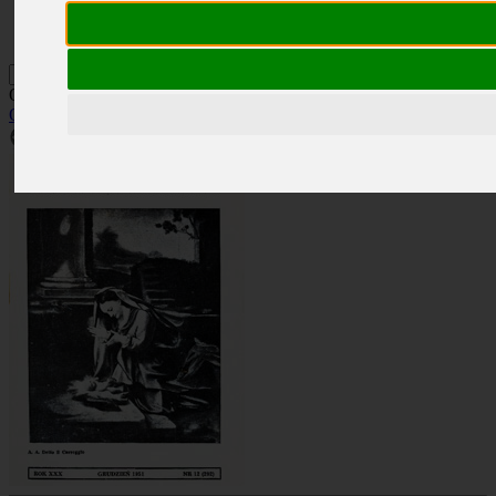
Kontakt
Szukaj
Okładka: RN 12/1951
Okładki
»
Rocznik 1951
»
RN 12/1951