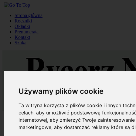
Strona główna
Roczniki
Okładki
Prenumerata
Kontakt
Szukaj
Używamy plików cookie
Ta witryna korzysta z plików cookie i innych tech
celach:
aby umożliwić podstawową funkcjonalność
Strona główna
internetowej
,
aby zmierzyć Twoje zainteresowanie 
Roczniki
marketingowe
,
aby dostarczać reklamy które są d
Okładki
Prenumerata