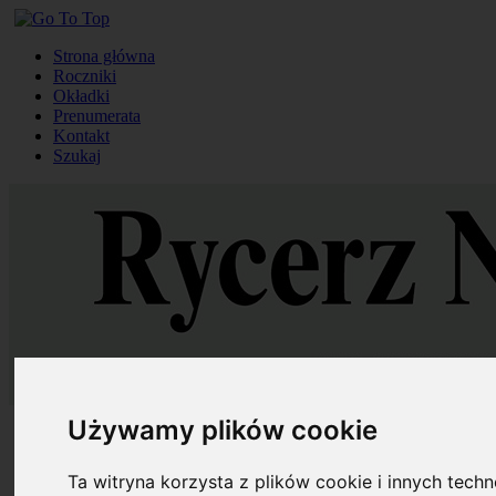
Strona główna
Roczniki
Okładki
Prenumerata
Kontakt
Szukaj
Używamy plików cookie
Strona główna
Roczniki
Okładki
Ta witryna korzysta z plików cookie i innych tech
Prenumerata