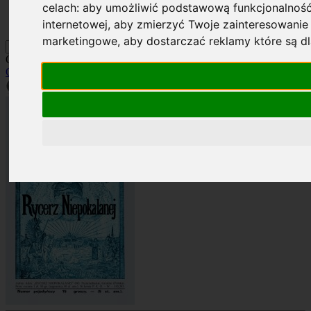
celach:
aby umożliwić podstawową funkcjonalność
Kontakt
Szukaj
internetowej
,
aby zmierzyć Twoje zainteresowanie 
marketingowe
,
aby dostarczać reklamy które są d
Okładka: RN 1/1927
Okładki
»
Rocznik 1927
»
RN 1/1927