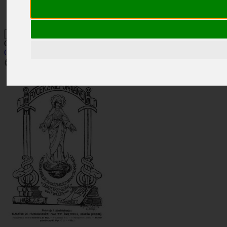
Kontakt
Szukaj
Okładka: RN 8-9/1922
Okładki
»
Rocznik 1922
»
RN 8-9/1922