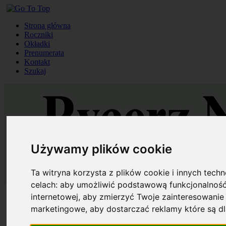
Strona główna
Roczniki
Okładki
Prenumerata
Kontakt
Szukaj
Używamy plików cookie
Ta witryna korzysta z plików cookie i innych tech
celach:
aby umożliwić podstawową funkcjonalność
internetowej
,
aby zmierzyć Twoje zainteresowanie 
Strona główna
Roczniki
marketingowe
,
aby dostarczać reklamy które są d
Okładki
Prenumerata