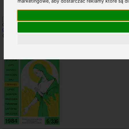
marketingowe
,
aby dostarczać reklamy które są d
Kontakt
Szukaj
Okładka: RN 6/1984
Okładki
»
Rocznik 1984
»
RN 6/1984