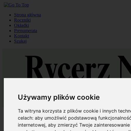
Strona główna
Roczniki
Okładki
Prenumerata
Kontakt
Szukaj
Używamy plików cookie
Ta witryna korzysta z plików cookie i innych tech
Strona główna
celach:
aby umożliwić podstawową funkcjonalność
Roczniki
internetowej
,
aby zmierzyć Twoje zainteresowanie 
Okładki
Prenumerata