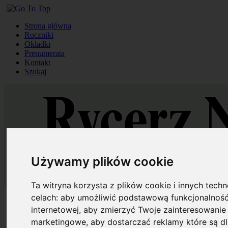
Strona główna
Roczniki
Okładki
Prenumerata
Kontakt
Szukaj
Używamy plików cookie
Ta witryna korzysta z plików cookie i innych tech
celach:
aby umożliwić podstawową funkcjonalność
Strona główna
Roczniki
internetowej
,
aby zmierzyć Twoje zainteresowanie 
Okładki
marketingowe
,
aby dostarczać reklamy które są d
Prenumerata