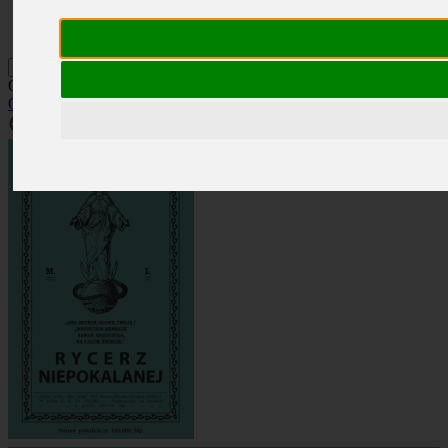
Kontakt
Szukaj
Okładka: RN 3/1924
Okładki
»
Rocznik 1924
»
RN 3/1924