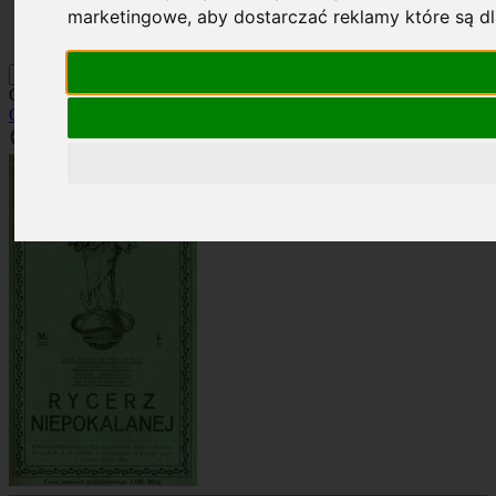
marketingowe
,
aby dostarczać reklamy które są d
Kontakt
Szukaj
Okładka: RN 9/1923
Okładki
»
Rocznik 1923
»
RN 9/1923