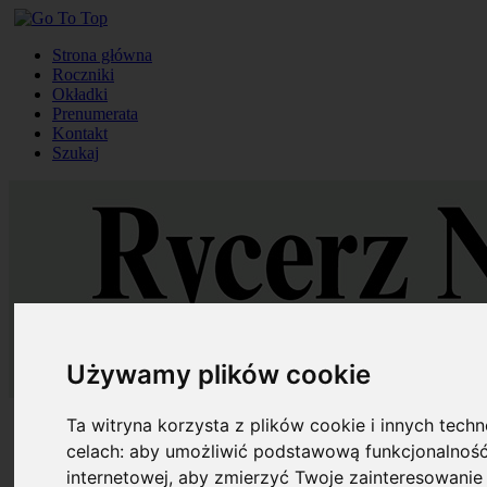
Strona główna
Roczniki
Okładki
Prenumerata
Kontakt
Szukaj
Używamy plików cookie
Ta witryna korzysta z plików cookie i innych tech
Strona główna
Roczniki
celach:
aby umożliwić podstawową funkcjonalność
Okładki
internetowej
,
aby zmierzyć Twoje zainteresowanie 
Prenumerata