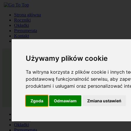
Strona główna
Roczniki
Okładki
Prenumerata
Kontakt
Szukaj
Używamy plików cookie
Ta witryna korzysta z plików cookie i innych t
podstawową funkcjonalność serwisu
,
aby zapew
produktami i usługami oraz personalizować in
Zgoda
Odmawiam
Zmiana ustawień
Strona główna
Roczniki
Okładki
Prenumerata