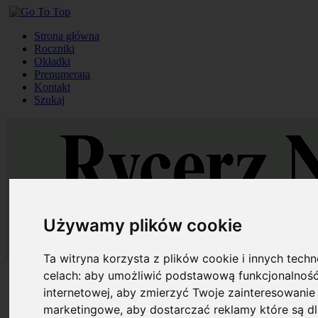
Strona główna
Roczniki
Okładki
Prenumerata
Kontakt
Szukaj
Używamy plików cookie
Ta witryna korzysta z plików cookie i innych tech
celach:
aby umożliwić podstawową funkcjonalność
Strona główna
Roczniki
internetowej
,
aby zmierzyć Twoje zainteresowanie 
Okładki
marketingowe
,
aby dostarczać reklamy które są d
Prenumerata