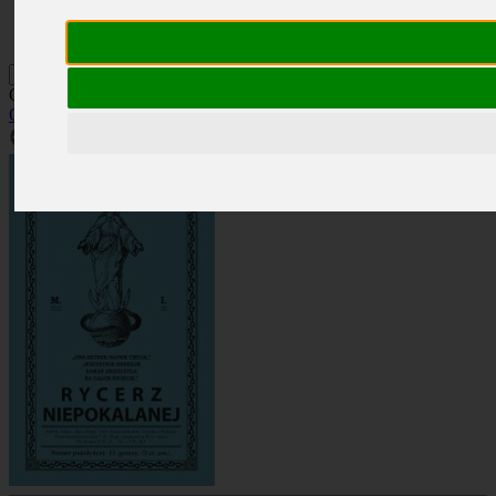
Kontakt
Szukaj
Okładka: RN 11/1926
Okładki
»
Rocznik 1926
»
RN 11/1926