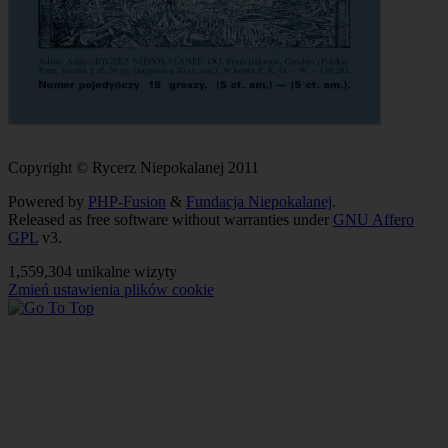
Copyright © Rycerz Niepokalanej 2011
Powered by
PHP-Fusion
&
Fundacja Niepokalanej
.
Released as free software without warranties under
GNU Affero
GPL
v3.
1,559,304 unikalne wizyty
Zmień ustawienia plików cookie