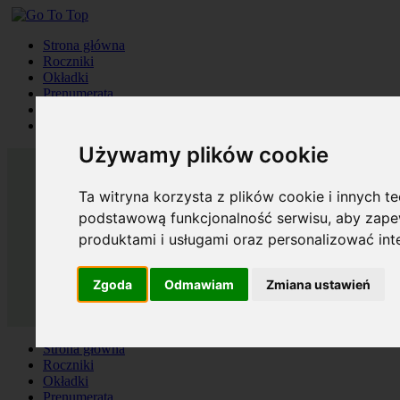
Strona główna
Roczniki
Okładki
Prenumerata
Kontakt
Szukaj
Używamy plików cookie
Ta witryna korzysta z plików cookie i innych t
podstawową funkcjonalność serwisu
,
aby zapew
produktami i usługami oraz personalizować in
Zgoda
Odmawiam
Zmiana ustawień
Strona główna
Roczniki
Okładki
Prenumerata