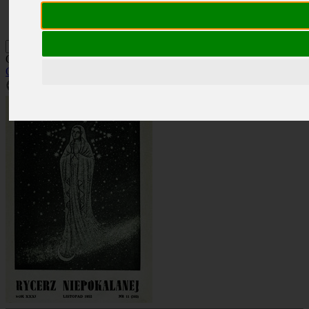
Kontakt
Szukaj
Okładka: RN 11/1952
Okładki
»
Rocznik 1952
»
RN 11/1952