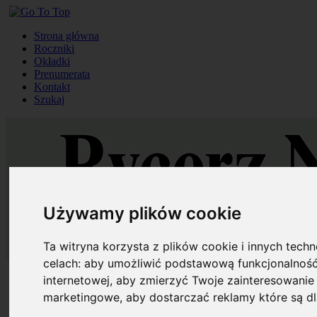
Strona główna
Roczniki
Okładki
Prenumerata
Kontakt
Szukaj
Używamy plików cookie
Ta witryna korzysta z plików cookie i innych tech
celach:
aby umożliwić podstawową funkcjonalność
Strona główna
internetowej
,
aby zmierzyć Twoje zainteresowanie 
Roczniki
marketingowe
,
aby dostarczać reklamy które są d
Okładki
Prenumerata