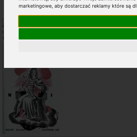
Kontakt
marketingowe
,
aby dostarczać reklamy które są d
Szukaj
Okładka: RN 10/1938
Okładki
»
Rocznik 1938
»
RN 10/1938