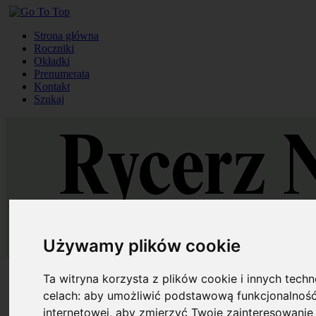
Strona główna
Roczniki
Okładki
Prenumerata
Kontakt
Szukaj
Używamy plików cookie
Strona główna
Ta witryna korzysta z plików cookie i innych tech
Roczniki
celach:
aby umożliwić podstawową funkcjonalność
Okładki
internetowej
,
aby zmierzyć Twoje zainteresowanie 
Prenumerata